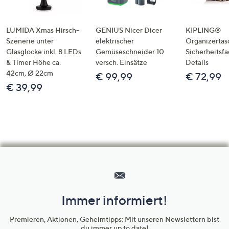
LUMIDA Xmas Hirsch-
GENIUS Nicer Dicer
KIPLING®
Szenerie unter
elektrischer
Organizertas
Glasglocke inkl. 8 LEDs
Gemüseschneider 10
Sicherheitsf
& Timer Höhe ca.
versch. Einsätze
Details
42cm, Ø 22cm
€ 99,99
€ 72,99
€ 39,99
Hilfeseiten,
Service
und
Immer informiert!
Unternehmensinformationen
Premieren, Aktionen, Geheimtipps: Mit unseren Newslettern bist
du immer up to date!