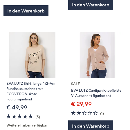
5
von
Bewertungen
In den Warenkorb
5
In den Warenkorb
EVA LUTZ Shirt, langer 1/2-Arm
SALE
Rundhalsausschnitt mit
EVA LUTZ Cardigan Knopfleiste
ECOVERO Viskose
V-Ausschnitt figurbetont
figurumspielend
€ 29,99
€ 49,99
2.0
1
(1)
4.6
5
von
Bewertungen
(5)
von
Bewertungen
5
In den Warenkorb
Weitere Farben verfügbar
5