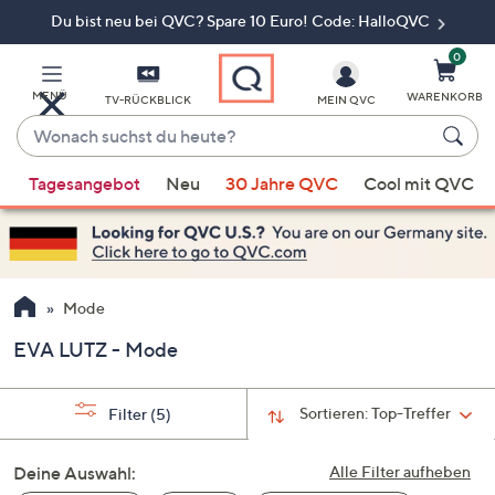
Du bist neu bei QVC? Spare 10 Euro! Code: HalloQVC
Zum
Hauptinhalt
springen
0
MENÜ
WARENKORB
TV-RÜCKBLICK
MEIN QVC
Wonach
suchst
Wenn
du
Tagesangebot
Neu
30 Jahre QVC
Cool mit QVC
Vorschläge
heute?
verfügbar
sind,
verwenden
Sie
Mode
die
EVA LUTZ - Mode
Pfeiltasten
nach
oben
Sortieren:
Top-Treffer
Filter
(5)
und
nach
Deine Auswahl:
Alle Filter aufheben
unten