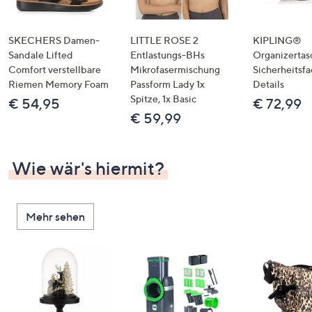
SKECHERS Damen-
LITTLE ROSE 2
KIPLING®
Sandale Lifted
Entlastungs-BHs
Organizertas
Comfort verstellbare
Mikrofasermischung
Sicherheitsf
Riemen Memory Foam
Passform Lady 1x
Details
Spitze, 1x Basic
€ 54,95
€ 72,99
€ 59,99
Wie wär's hiermit?
Mehr sehen