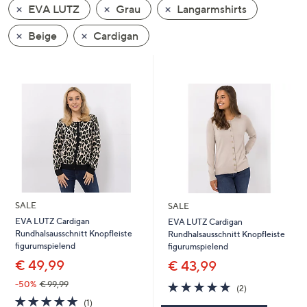
EVA LUTZ
Grau
Langarmshirts
oder
wischen
Beige
Cardigan
Sie
auf
Touch-
Geräten
nach
links
bzw.
rechts,
um
diese
SALE
SALE
anzuzeigen.
EVA LUTZ Cardigan
EVA LUTZ Cardigan
Rundhalsausschnitt Knopfleiste
Rundhalsausschnitt Knopfleiste
figurumspielend
figurumspielend
€ 49,99
€ 43,99
5.0
2
-50%
€ 99,99
(2)
von
Bewertungen
5.0
1
(1)