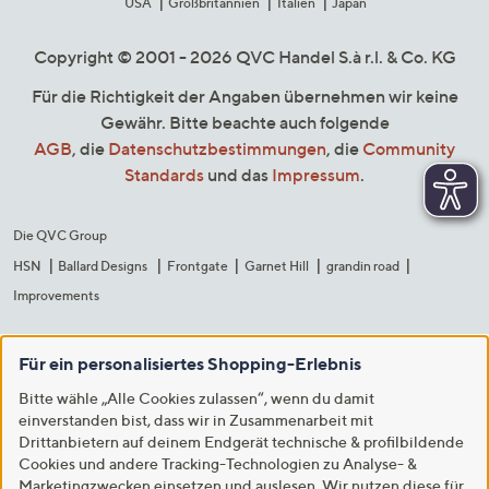
USA
Großbritannien
Italien
Japan
Copyright © 2001 - 2026 QVC Handel S.à r.l. & Co. KG
Für die Richtigkeit der Angaben übernehmen wir keine
Gewähr. Bitte beachte auch folgende
AGB
, die
Datenschutzbestimmungen
, die
Community
Standards
und das
Impressum
.
Die QVC Group
HSN
Ballard Designs
Frontgate
Garnet Hill
grandin road
Improvements
Für ein personalisiertes Shopping-Erlebnis
Bitte wähle „Alle Cookies zulassen“, wenn du damit
einverstanden bist, dass wir in Zusammenarbeit mit
Drittanbietern auf deinem Endgerät technische & profilbildende
Cookies und andere Tracking-Technologien zu Analyse- &
Marketingzwecken einsetzen und auslesen. Wir nutzen diese für