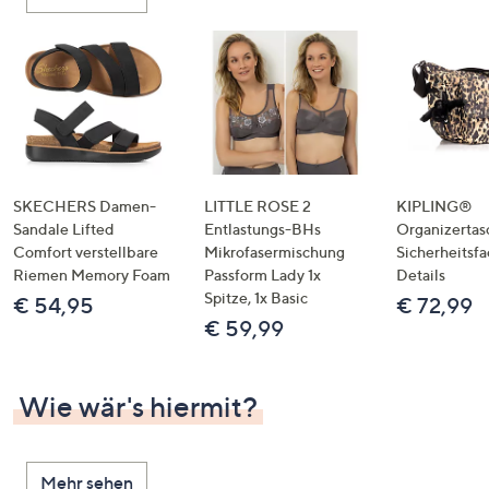
oder
wischen
Sie
auf
Touch-
Geräten
nach
links
SKECHERS Damen-
LITTLE ROSE 2
KIPLING®
bzw.
Sandale Lifted
Entlastungs-BHs
Organizertas
Comfort verstellbare
Mikrofasermischung
Sicherheitsf
rechts,
Riemen Memory Foam
Passform Lady 1x
Details
um
Spitze, 1x Basic
€ 54,95
€ 72,99
diese
€ 59,99
anzuzeigen.
Wie wär's hiermit?
Mehr sehen