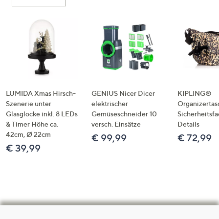
LUMIDA Xmas Hirsch-
GENIUS Nicer Dicer
KIPLING®
Szenerie unter
elektrischer
Organizertas
Glasglocke inkl. 8 LEDs
Gemüseschneider 10
Sicherheitsf
& Timer Höhe ca.
versch. Einsätze
Details
42cm, Ø 22cm
€ 99,99
€ 72,99
€ 39,99
Hilfeseiten,