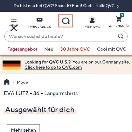
Du bist neu bei QVC? Spare 10 Euro! Code: HalloQVC
Zum
Hauptinhalt
springen
0
MENÜ
WARENKORB
TV-RÜCKBLICK
MEIN QVC
Wonach
suchst
Wenn
du
Tagesangebot
Neu
30 Jahre QVC
Cool mit QVC
Vorschläge
heute?
verfügbar
sind,
verwenden
Sie
Mode
die
EVA LUTZ - 36 - Langarmshirts
Pfeiltasten
nach
Ausgewählt für dich
oben
und
nach
Mehr sehen
unten