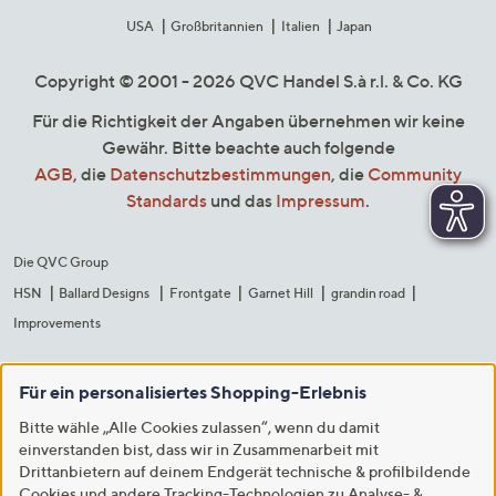
USA
Großbritannien
Italien
Japan
Copyright © 2001 - 2026 QVC Handel S.à r.l. & Co. KG
Für die Richtigkeit der Angaben übernehmen wir keine
Gewähr. Bitte beachte auch folgende
AGB
, die
Datenschutzbestimmungen
, die
Community
Standards
und das
Impressum
.
Die QVC Group
HSN
Ballard Designs
Frontgate
Garnet Hill
grandin road
Improvements
Für ein personalisiertes Shopping-Erlebnis
Bitte wähle „Alle Cookies zulassen“, wenn du damit
einverstanden bist, dass wir in Zusammenarbeit mit
Drittanbietern auf deinem Endgerät technische & profilbildende
Cookies und andere Tracking-Technologien zu Analyse- &