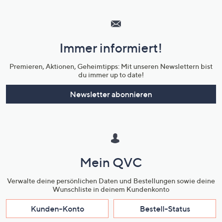
Hilfeseiten,
Service
und
Immer informiert!
Unternehmensinformationen
Premieren, Aktionen, Geheimtipps: Mit unseren Newslettern bist
du immer up to date!
Newsletter abonnieren
Mein QVC
Verwalte deine persönlichen Daten und Bestellungen sowie deine
Wunschliste in deinem Kundenkonto
Kunden-Konto
Bestell-Status