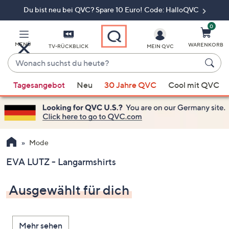
Du bist neu bei QVC? Spare 10 Euro! Code: HalloQVC
Zum
Hauptinhalt
springen
0
MENÜ
WARENKORB
TV-RÜCKBLICK
MEIN QVC
Wonach
suchst
Wenn
du
Tagesangebot
Neu
30 Jahre QVC
Cool mit QVC
Vorschläge
heute?
verfügbar
sind,
verwenden
Sie
Mode
die
EVA LUTZ - Langarmshirts
Pfeiltasten
nach
Ausgewählt für dich
oben
und
nach
Mehr sehen
unten