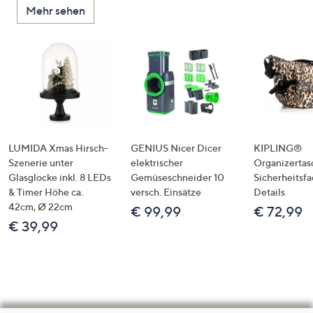
Mehr sehen
LUMIDA Xmas Hirsch-
GENIUS Nicer Dicer
KIPLING®
Szenerie unter
elektrischer
Organizertas
Glasglocke inkl. 8 LEDs
Gemüseschneider 10
Sicherheitsf
& Timer Höhe ca.
versch. Einsätze
Details
42cm, Ø 22cm
€ 99,99
€ 72,99
€ 39,99