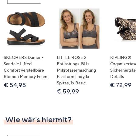
oder
wischen
Sie
auf
Touch-
Geräten
nach
links
SKECHERS Damen-
LITTLE ROSE 2
KIPLING®
bzw.
Sandale Lifted
Entlastungs-BHs
Organizertas
Comfort verstellbare
Mikrofasermischung
Sicherheitsf
rechts,
Riemen Memory Foam
Passform Lady 1x
Details
um
Spitze, 1x Basic
€ 54,95
€ 72,99
diese
€ 59,99
anzuzeigen.
Wie wär's hiermit?