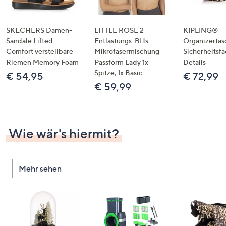
SKECHERS Damen-
LITTLE ROSE 2
KIPLING®
Sandale Lifted
Entlastungs-BHs
Organizertas
Comfort verstellbare
Mikrofasermischung
Sicherheitsf
Riemen Memory Foam
Passform Lady 1x
Details
Spitze, 1x Basic
€ 54,95
€ 72,99
€ 59,99
Wie wär's hiermit?
Mehr sehen