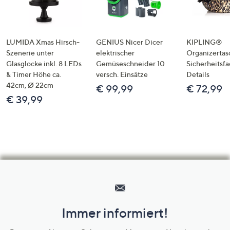
LUMIDA Xmas Hirsch-
GENIUS Nicer Dicer
KIPLING®
Szenerie unter
elektrischer
Organizertas
Glasglocke inkl. 8 LEDs
Gemüseschneider 10
Sicherheitsf
& Timer Höhe ca.
versch. Einsätze
Details
42cm, Ø 22cm
€ 99,99
€ 72,99
€ 39,99
Hilfeseiten,
Service
und
Immer informiert!
Unternehmensinformationen