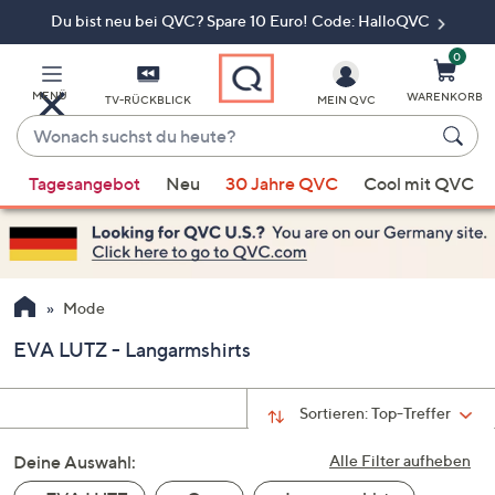
Du bist neu bei QVC? Spare 10 Euro! Code: HalloQVC
Zum
Hauptinhalt
springen
0
MENÜ
WARENKORB
TV-RÜCKBLICK
MEIN QVC
Wonach
suchst
Wenn
du
Tagesangebot
Neu
30 Jahre QVC
Cool mit QVC
Vorschläge
heute?
verfügbar
sind,
verwenden
Sie
Mode
die
EVA LUTZ - Langarmshirts
Pfeiltasten
nach
oben
Sortieren:
Top-Treffer
und
Deine Auswahl:
nach
Alle Filter aufheben
unten