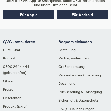
Jetzt die QVC App für Smartphone, Tablet & Co. herunterladen
und überall live dabei sein!
Für Apple
Für Android
QVC kontaktieren
Bequem einkaufen
Hilfe-Chat
Bestellung
Kontakt
Vertrag widerrufen
0800 2944 444
Größenberatung
(gebührenfrei)
Versandkosten & Lieferung
QLive
Bezahlung
Presse
Rücksendung & Entsorgung
Lieferanten
Sicherheit & Datenschutz
Produktrückruf
FAQs - Häufige Fragen