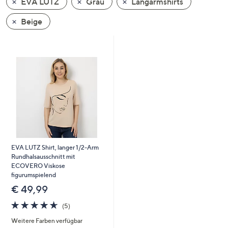
EVA LUTZ
Grau
Langarmshirts
oder
wischen
Beige
Sie
auf
Touch-
Geräten
nach
links
bzw.
rechts,
um
diese
EVA LUTZ Shirt, langer 1/2-Arm
anzuzeigen.
Rundhalsausschnitt mit
ECOVERO Viskose
figurumspielend
€ 49,99
4.6
5
(5)
von
Bewertungen
Weitere Farben verfügbar
5