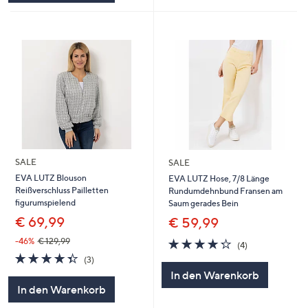
SALE
SALE
EVA LUTZ Blouson
EVA LUTZ Hose, 7/8 Länge
Reißverschluss Pailletten
Rundumdehnbund Fransen am
figurumspielend
Saum gerades Bein
€ 69,99
€ 59,99
4.2
4
-46%
€ 129,99
(4)
von
Bewertungen
4.3
3
(3)
5
von
Bewertungen
In den Warenkorb
5
In den Warenkorb