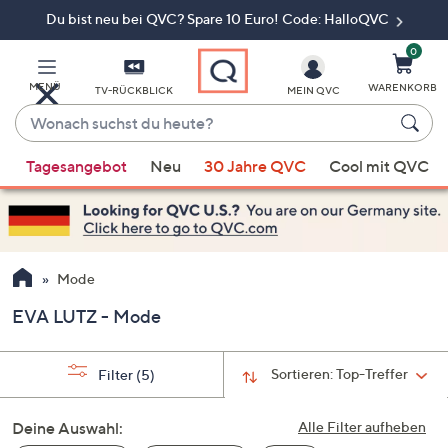
Du bist neu bei QVC? Spare 10 Euro! Code: HalloQVC
Zum
Hauptinhalt
springen
0
MENÜ
WARENKORB
TV-RÜCKBLICK
MEIN QVC
Wonach
suchst
Wenn
du
Tagesangebot
Neu
30 Jahre QVC
Cool mit QVC
Vorschläge
heute?
verfügbar
sind,
verwenden
Sie
Mode
die
EVA LUTZ - Mode
Pfeiltasten
nach
oben
Sortieren:
Top-Treffer
Filter
(5)
und
nach
Deine Auswahl:
Alle Filter aufheben
unten