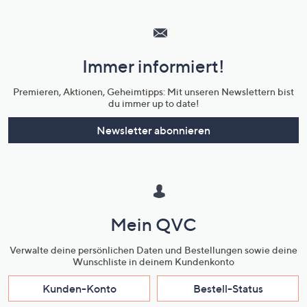
Hilfeseiten,
Service
und
Immer informiert!
Unternehmensinformationen
Premieren, Aktionen, Geheimtipps: Mit unseren Newslettern bist
du immer up to date!
Newsletter abonnieren
Mein QVC
Verwalte deine persönlichen Daten und Bestellungen sowie deine
Wunschliste in deinem Kundenkonto
Kunden-Konto
Bestell-Status