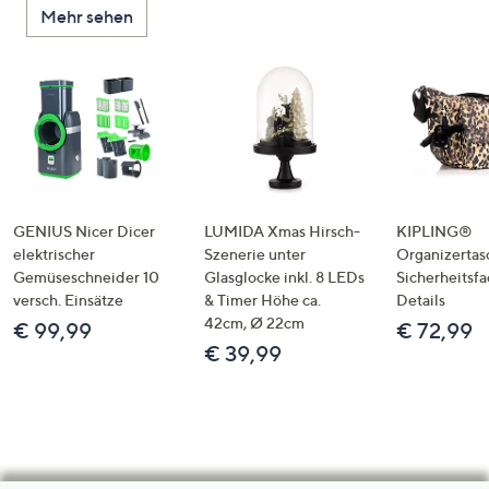
Mehr sehen
GENIUS Nicer Dicer
LUMIDA Xmas Hirsch-
KIPLING®
elektrischer
Szenerie unter
Organizertas
Gemüseschneider 10
Glasglocke inkl. 8 LEDs
Sicherheitsf
versch. Einsätze
& Timer Höhe ca.
Details
42cm, Ø 22cm
€ 99,99
€ 72,99
€ 39,99