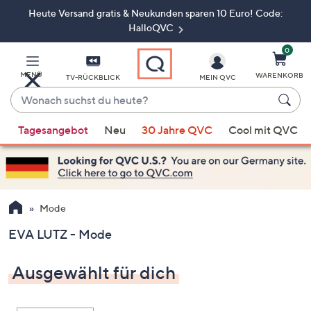
Heute Versand gratis & Neukunden sparen 10 Euro! Code:
Zum
Hauptinhalt
HalloQVC
springen
0
MENÜ
WARENKORB
TV-RÜCKBLICK
MEIN QVC
Wonach
suchst
Wenn
du
Tagesangebot
Neu
30 Jahre QVC
Cool mit QVC
Vorschläge
heute?
verfügbar
sind,
verwenden
Sie
Mode
die
EVA LUTZ - Mode
Pfeiltasten
nach
Ausgewählt für dich
oben
und
nach