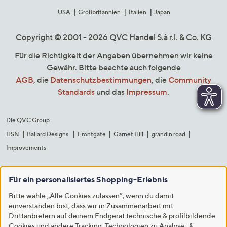
USA
Großbritannien
Italien
Japan
Copyright © 2001 - 2026 QVC Handel S.à r.l. & Co. KG
Für die Richtigkeit der Angaben übernehmen wir keine
Gewähr. Bitte beachte auch folgende
AGB
, die
Datenschutzbestimmungen
, die
Community
Standards
und das
Impressum
.
Die QVC Group
HSN
Ballard Designs
Frontgate
Garnet Hill
grandin road
Improvements
Für ein personalisiertes Shopping-Erlebnis
Bitte wähle „Alle Cookies zulassen“, wenn du damit
einverstanden bist, dass wir in Zusammenarbeit mit
Drittanbietern auf deinem Endgerät technische & profilbildende
Cookies und andere Tracking-Technologien zu Analyse- &