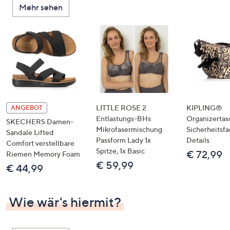
Mehr sehen
unten
oder
wischen
Sie
auf
Touch-
Geräten
nach
links
LITTLE ROSE 2
KIPLING®
ANGEBOT
bzw.
Entlastungs-BHs
Organizertas
SKECHERS Damen-
Mikrofasermischung
Sicherheitsf
rechts,
Sandale Lifted
Passform Lady 1x
Details
um
Comfort verstellbare
Spitze, 1x Basic
€ 72,99
Riemen Memory Foam
diese
€ 59,99
€ 44,99
anzuzeigen.
Wie wär's hiermit?