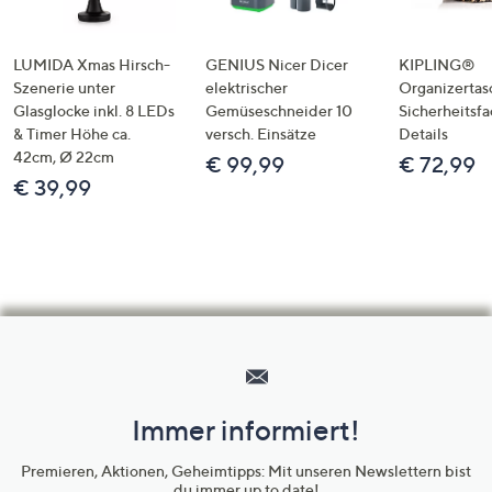
LUMIDA Xmas Hirsch-
GENIUS Nicer Dicer
KIPLING®
Szenerie unter
elektrischer
Organizertas
Glasglocke inkl. 8 LEDs
Gemüseschneider 10
Sicherheitsf
& Timer Höhe ca.
versch. Einsätze
Details
42cm, Ø 22cm
€ 99,99
€ 72,99
€ 39,99
Hilfeseiten,
Service
und
Immer informiert!
Unternehmensinformationen
Premieren, Aktionen, Geheimtipps: Mit unseren Newslettern bist
du immer up to date!