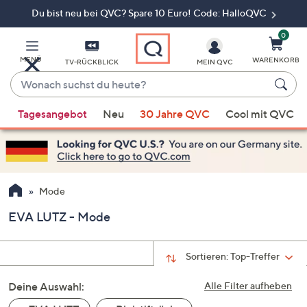
Du bist neu bei QVC? Spare 10 Euro! Code: HalloQVC
Zum
Hauptinhalt
springen
0
MENÜ
WARENKORB
TV-RÜCKBLICK
MEIN QVC
Wonach
suchst
Wenn
du
Tagesangebot
Neu
30 Jahre QVC
Cool mit QVC
Vorschläge
heute?
verfügbar
sind,
verwenden
Sie
Mode
die
EVA LUTZ - Mode
Pfeiltasten
nach
oben
Sortieren:
Top-Treffer
und
Deine Auswahl:
nach
Alle Filter aufheben
unten