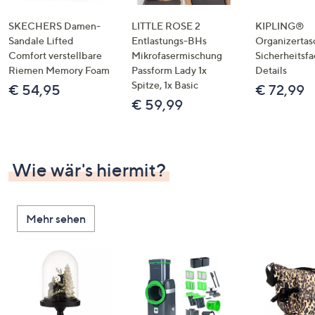
SKECHERS Damen-
LITTLE ROSE 2
KIPLING®
Sandale Lifted
Entlastungs-BHs
Organizertas
Comfort verstellbare
Mikrofasermischung
Sicherheitsf
Riemen Memory Foam
Passform Lady 1x
Details
Spitze, 1x Basic
€ 54,95
€ 72,99
€ 59,99
Wie wär's hiermit?
Mehr sehen