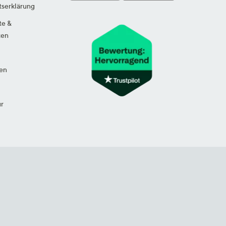
tserklärung
te &
ten
en
ur