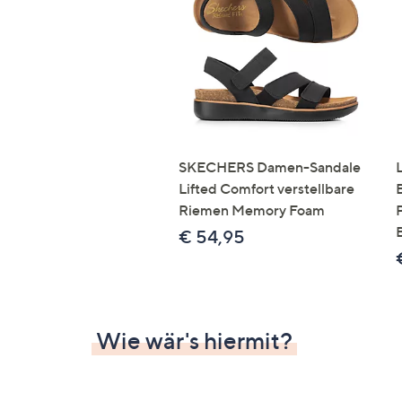
Si
au
T
G
n
li
b
re
SKECHERS Damen-Sandale
u
Lifted Comfort verstellbare
di
Riemen Memory Foam
an
€ 54,95
Wie wär's hiermit?