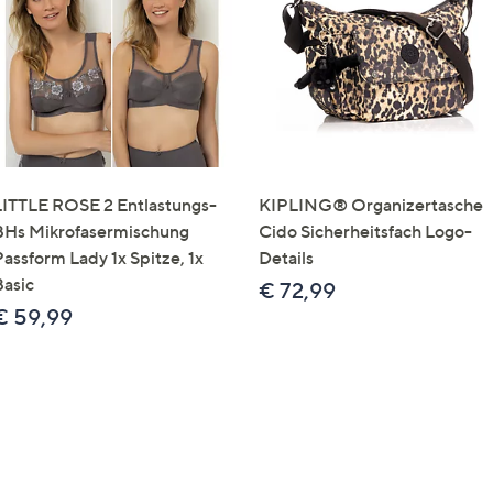
e
f
ouch-
eräten
ach
nks
zw.
chts,
LITTLE ROSE 2 Entlastungs-
KIPLING® Organizertasche
m
BHs Mikrofasermischung
Cido Sicherheitsfach Logo-
ese
Passform Lady 1x Spitze, 1x
Details
zuzeigen.
Basic
€ 72,99
€ 59,99