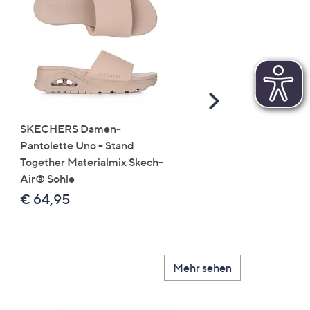
Scroll
Right
SKECHERS Damen-
JERYMOOD HOMEWEA
Pantolette Uno - Stand
Tops Mikrofaser Seitensc
Together Materialmix Skech-
leger weit
Air® Sohle
€ 24,99
€ 64,95
Mehr sehen