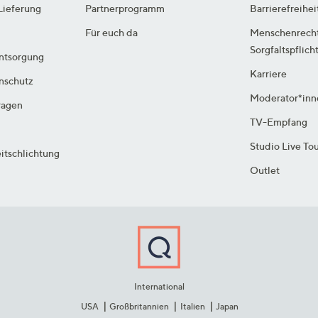
Lieferung
Partnerprogramm
Barrierefreihei
Für euch da
Menschenrech
Sorgfaltspflich
ntsorgung
Karriere
enschutz
Moderator*inn
ragen
TV-Empfang
Studio Live To
itschlichtung
Outlet
International
USA
Großbritannien
Italien
Japan