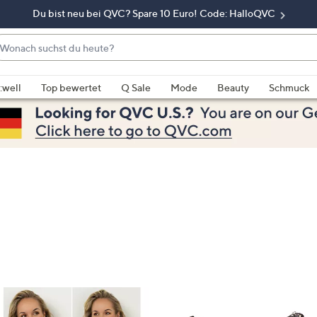
Du bist neu bei QVC? Spare 10 Euro! Code: HalloQVC
onach
chst
enn
u
rschläge
:well
Top bewertet
Q Sale
Mode
Beauty
Schmuck
eute?
rfügbar
nd,
erwenden
e
e
eiltasten
ach
ben
nd
ach
nten
der
ischen