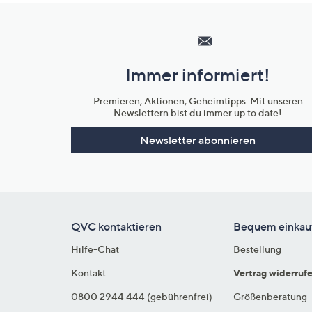
Hilfeseiten,
Service
und
Immer informiert!
Unternehmensinformationen
Premieren, Aktionen, Geheimtipps: Mit unseren
Newslettern bist du immer up to date!
Newsletter abonnieren
QVC kontaktieren
Bequem einkau
Hilfe-Chat
Bestellung
Kontakt
Vertrag widerruf
0800 2944 444 (gebührenfrei)
Größenberatung