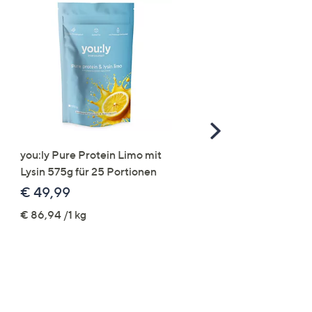
Scroll
Right
you:ly Pure Protein Limo mit
STRANDFEIN Punto-Ho
Lysin 575g für 25 Portionen
elastisch Rundumdehnb
Logo-Stickerei weites B
€ 49,99
€ 109,99
€ 86,94 /1 kg