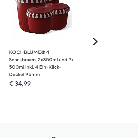
Scroll
Right
KOCHBLUME® 4
you:ly Pure Protein Limo
Snackboxen, 2x350ml und 2x
Lysin 575g für 25 Portio
500ml inkl. 4 Ein-Klick-
€ 49,99
Deckel 95mm
€ 86,94 /1 kg
€ 34,99