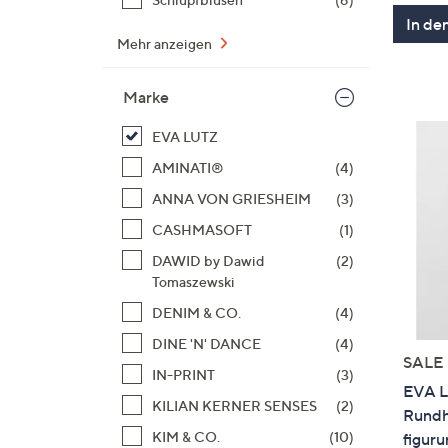
In de
Mehr anzeigen
Marke
EVA LUTZ
AMINATI®
(4)
ANNA VON GRIESHEIM
(3)
CASHMASOFT
(1)
DAWID by Dawid
(2)
Tomaszewski
DENIM & CO.
(4)
DINE 'N' DANCE
(4)
SALE
IN-PRINT
(3)
EVA L
KILIAN KERNER SENSES
(2)
Rundha
KIM & CO.
(10)
figur