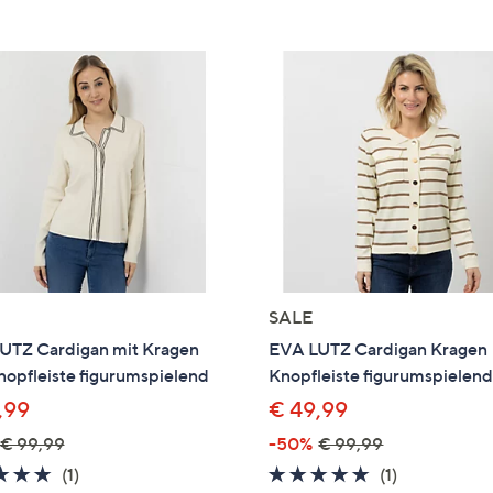
e
f
ouch-
eräten
ach
nks
zw.
chts,
m
ese
zuzeigen.
SALE
UTZ Cardigan mit Kragen
EVA LUTZ Cardigan Kragen
opfleiste figurumspielend
Knopfleiste figurumspielen
,99
€ 49,99
€ 99,99
-50%
€ 99,99
5.0
1
5.0
1
(1)
(1)