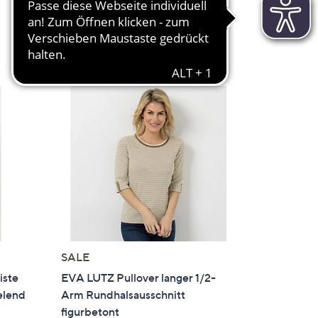
en
5.0
3
(3)
von
Bewertungen
In den Warenkorb
5
SALE
iste
EVA LUTZ Pullover langer 1/2-
elend
Arm Rundhalsausschnitt
figurbetont