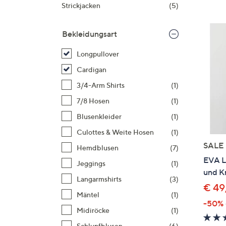
Si
Strickjacken
(5)
au
T
Bekleidungsart
G
n
Longpullover
li
Cardigan
b
3/4-Arm Shirts
(1)
re
7/8 Hosen
(1)
u
di
Blusenkleider
(1)
an
Culottes & Weite Hosen
(1)
SALE
Hemdblusen
(7)
EVA L
Jeggings
(1)
und Kn
Langarmshirts
(3)
€ 49
Mäntel
(1)
-50%
Midiröcke
(1)
Schlupfblusen
(6)