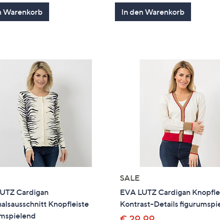
von
Bewertungen
von
Bewertung
n Warenkorb
In den Warenkorb
5
5
SALE
UTZ Cardigan
EVA LUTZ Cardigan Knopfle
lsausschnitt Knopfleiste
Kontrast-Details figurumspi
umspielend
€ 29,99