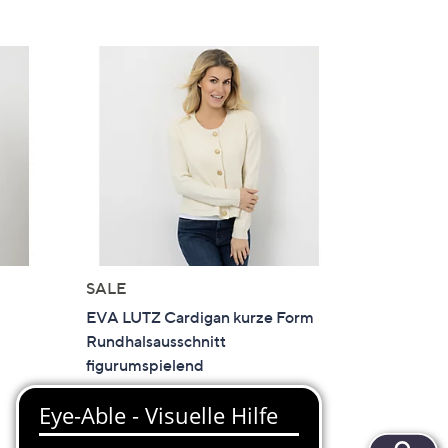
SALE
EVA LUTZ Cardigan kurze Form
d
Rundhalsausschnitt
figurumspielend
€ 69,99
-46%
€ 129,99