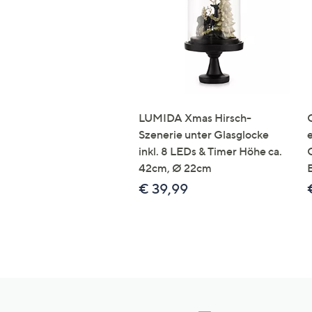
LUMIDA Xmas Hirsch-
Szenerie unter Glasglocke
inkl. 8 LEDs & Timer Höhe ca.
42cm, Ø 22cm
€ 39,99
Hilfeseiten,
Service