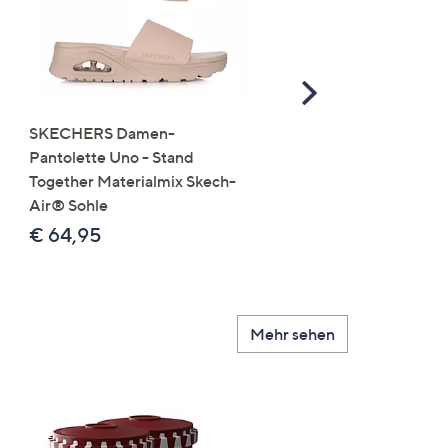
Scroll
Right
SKECHERS Damen-
JERYMOOD HOMEWEA
Pantolette Uno - Stand
Tops Mikrofaser Seitensc
Together Materialmix Skech-
leger weit
Air® Sohle
€ 24,99
€ 64,95
Mehr sehen