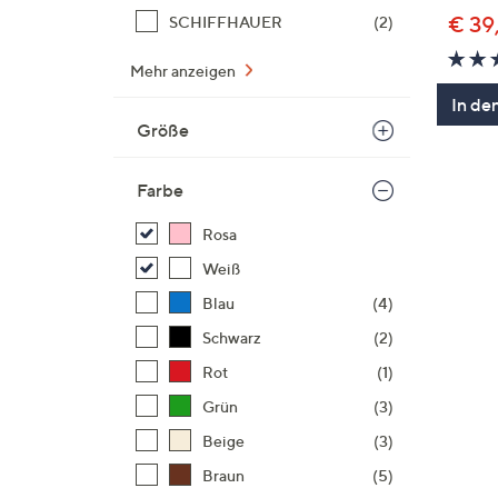
€ 39
SCHIFFHAUER
(2)
Mehr anzeigen
In de
Größe
Farbe
Rosa
Weiß
Blau
(4)
Schwarz
(2)
Rot
(1)
Grün
(3)
Beige
(3)
Braun
(5)