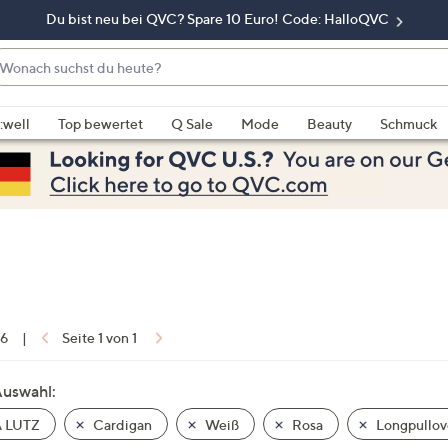
Du bist neu bei QVC? Spare 10 Euro! Code: HalloQVC
onach
chst
enn
u
rschläge
:well
Top bewertet
Q Sale
Mode
Beauty
Schmuck
eute?
rfügbar
nd,
erwenden
e
e
eiltasten
ach
ben
nd
 6
|
Seite 1 von 1
ach
nten
Auswahl:
der
 LUTZ
Cardigan
Weiß
Rosa
Longpullov
ischen