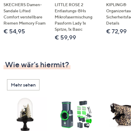
SKECHERS Damen-
LITTLE ROSE 2
KIPLING®
Sandale Lifted
Entlastungs-BHs
Organizertas
Comfort verstellbare
Mikrofasermischung
Sicherheitsf
Riemen Memory Foam
Passform Lady 1x
Details
Spitze, 1x Basic
€ 54,95
€ 72,99
€ 59,99
Wie wär's hiermit?
Mehr sehen