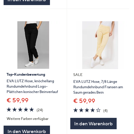
Top-Kundenbewertung
SALE
EVA LUTZ Hose, knöchellang
EVA LUTZ Hose, 7/8 Länge
Rundumdehnbund Logo-
Rundumdehnbund Fransen am
Plättchen konischer Beinverlauf
Saum gerades Bein
€ 59,99
€ 59,99
4.7
24
4.2
4
(24)
(4)
von
Bewertungen
von
Bewertungen
Weitere Farben verfügbar
5
5
In den Warenkorb
In den Warenkorb