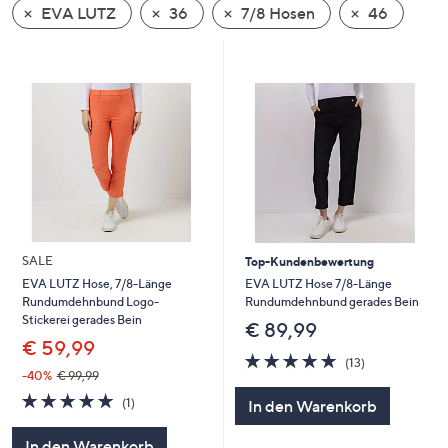
EVA LUTZ
36
7/8 Hosen
46
oder
wischen
Sie
auf
Touch-
Geräten
nach
links
bzw.
rechts,
um
SALE
Top-Kundenbewertung
diese
EVA LUTZ Hose 7/8-Länge
EVA LUTZ Hose, 7/8-Länge
Rundumdehnbund gerades Bein
Rundumdehnbund Logo-
anzuzeigen.
Stickerei gerades Bein
€ 89,99
€ 59,99
5.0
13
(13)
von
Bewertungen
-40%
€ 99,99
5
5.0
1
(1)
In den Warenkorb
von
Bewertungen
5
In den Warenkorb