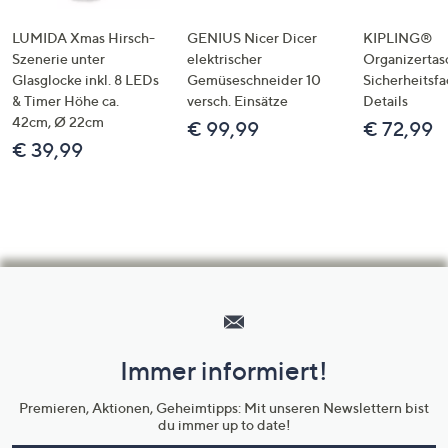
LUMIDA Xmas Hirsch-
GENIUS Nicer Dicer
KIPLING®
Szenerie unter
elektrischer
Organizertas
Glasglocke inkl. 8 LEDs
Gemüseschneider 10
Sicherheitsf
& Timer Höhe ca.
versch. Einsätze
Details
42cm, Ø 22cm
€ 99,99
€ 72,99
€ 39,99
Hilfeseiten,
Service
und
Immer informiert!
Unternehmensinformationen
Premieren, Aktionen, Geheimtipps: Mit unseren Newslettern bist
du immer up to date!