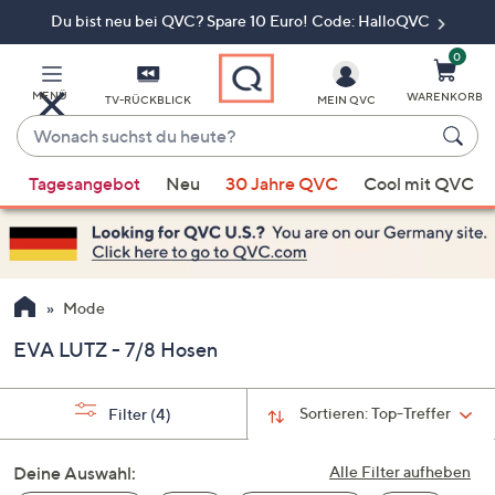
Du bist neu bei QVC? Spare 10 Euro! Code: HalloQVC
Zum
Hauptinhalt
springen
0
MENÜ
WARENKORB
TV-RÜCKBLICK
MEIN QVC
Wonach
suchst
Wenn
du
Tagesangebot
Neu
30 Jahre QVC
Cool mit QVC
Vorschläge
heute?
verfügbar
sind,
verwenden
Sie
Mode
die
EVA LUTZ - 7/8 Hosen
Pfeiltasten
nach
oben
Sortieren:
Top-Treffer
Filter
(4)
und
nach
Deine Auswahl:
Alle Filter aufheben
unten