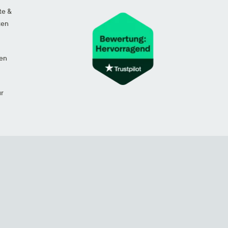
te &
ten
en
ur