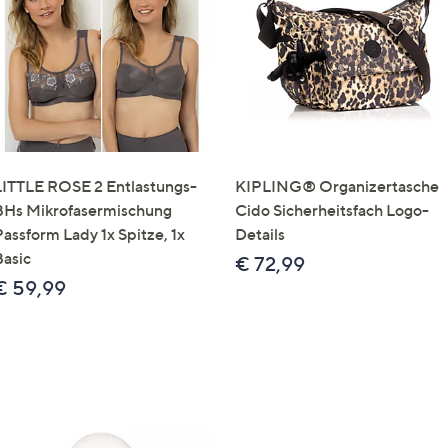
e
f
ouch-
eräten
ach
nks
zw.
chts,
LITTLE ROSE 2 Entlastungs-
KIPLING® Organizertasche
m
BHs Mikrofasermischung
Cido Sicherheitsfach Logo-
ese
Passform Lady 1x Spitze, 1x
Details
zuzeigen.
Basic
€ 72,99
€ 59,99