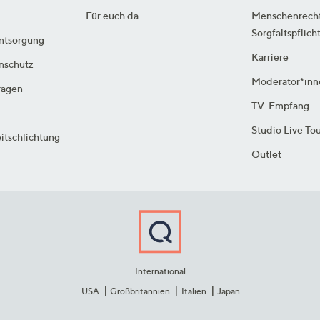
Für euch da
Menschenrech
Sorgfaltspflich
ntsorgung
Karriere
enschutz
Moderator*inn
ragen
TV-Empfang
Studio Live To
itschlichtung
Outlet
International
USA
Großbritannien
Italien
Japan