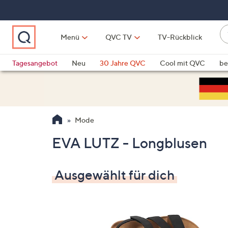
Zum
Hauptinhalt
springen
W
Menü
QVC TV
TV-Rückblick
su
W
d
Vo
Tagesangebot
Neu
30 Jahre QVC
Cool mit QVC
be
h
ve
QLINARISCH
Technik
si
v
Si
Mode
di
Pf
EVA LUTZ - Longblusen
n
o
u
Ausgewählt für dich
n
u
o
w