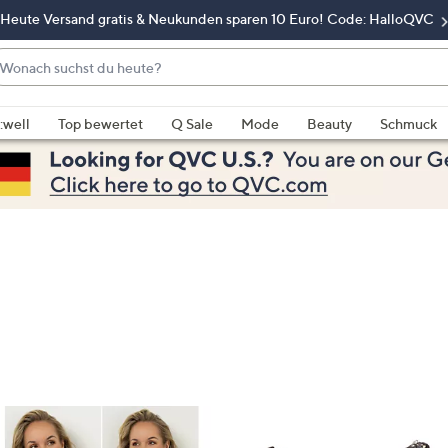
Heute Versand gratis & Neukunden sparen 10 Euro! Code: HalloQVC
onach
chst
enn
u
rschläge
:well
Top bewertet
Q Sale
Mode
Beauty
Schmuck
eute?
rfügbar
nd,
erwenden
e
e
eiltasten
ach
ben
nd
ach
nten
der
ischen