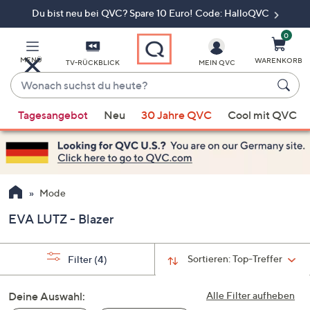
Du bist neu bei QVC? Spare 10 Euro! Code: HalloQVC
Zum
Hauptinhalt
springen
0
MENÜ
WARENKORB
TV-RÜCKBLICK
MEIN QVC
Wonach
suchst
Wenn
du
Tagesangebot
Neu
30 Jahre QVC
Cool mit QVC
Vorschläge
heute?
verfügbar
sind,
verwenden
Sie
Mode
die
EVA LUTZ - Blazer
Pfeiltasten
nach
oben
Sortieren:
Top-Treffer
Filter
(4)
und
nach
Deine Auswahl:
Alle Filter aufheben
unten