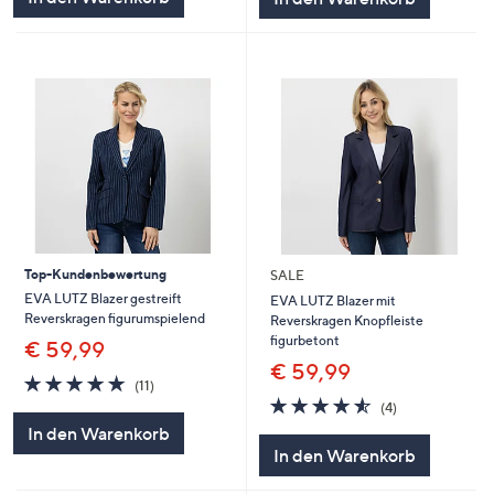
Top-Kundenbewertung
SALE
EVA LUTZ Blazer gestreift
EVA LUTZ Blazer mit
Reverskragen figurumspielend
Reverskragen Knopfleiste
figurbetont
€ 59,99
€ 59,99
4.7
11
(11)
von
Bewertungen
4.5
4
(4)
5
von
Bewertungen
In den Warenkorb
5
In den Warenkorb