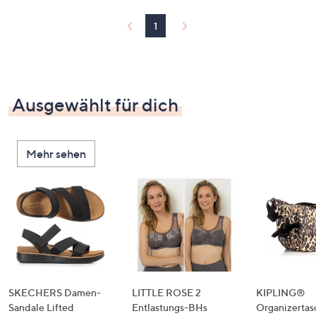
1
Ausgewählt für dich
Mehr sehen
SKECHERS Damen-
LITTLE ROSE 2
KIPLING®
Sandale Lifted
Entlastungs-BHs
Organizertas