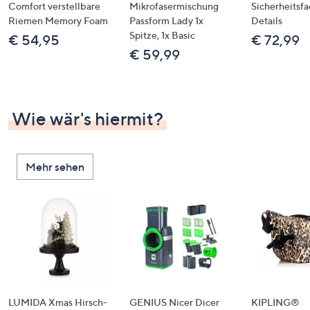
Comfort verstellbare
Mikrofasermischung
Sicherheitsf
Riemen Memory Foam
Passform Lady 1x
Details
Spitze, 1x Basic
€ 54,95
€ 72,99
€ 59,99
Wie wär's hiermit?
Mehr sehen
LUMIDA Xmas Hirsch-
GENIUS Nicer Dicer
KIPLING®