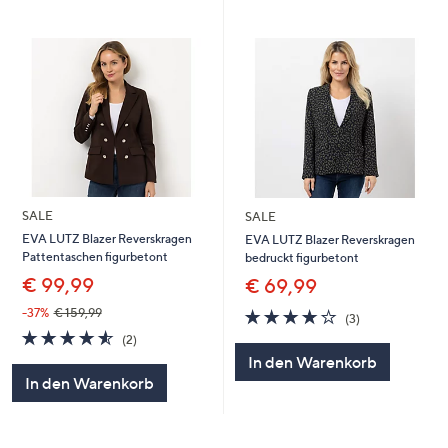
SALE
SALE
EVA LUTZ Blazer Reverskragen
EVA LUTZ Blazer Reverskragen
Pattentaschen figurbetont
bedruckt figurbetont
€ 99,99
€ 69,99
3.7
3
-37%
€ 159,99
(3)
von
Bewertungen
4.5
2
(2)
5
von
Bewertungen
In den Warenkorb
5
In den Warenkorb