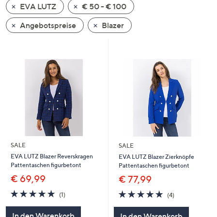
EVA LUTZ
€ 50 - € 100
oder
wischen
Angebotspreise
Blazer
Sie
auf
Touch-
Geräten
nach
links
bzw.
rechts,
um
diese
SALE
SALE
anzuzeigen.
EVA LUTZ Blazer Reverskragen
EVA LUTZ Blazer Zierknöpfe
Pattentaschen figurbetont
Pattentaschen figurbetont
€ 69,99
€ 77,99
5.0
1
5.0
4
(1)
(4)
von
Bewertungen
von
Bewertungen
5
5
In den Warenkorb
In den Warenkorb