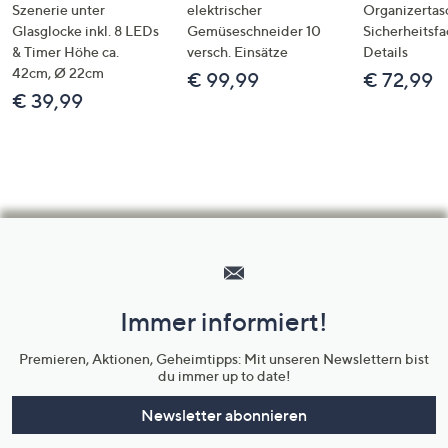
Szenerie unter
elektrischer
Organizertas
Glasglocke inkl. 8 LEDs
Gemüseschneider 10
Sicherheitsf
& Timer Höhe ca.
versch. Einsätze
Details
42cm, Ø 22cm
€ 99,99
€ 72,99
€ 39,99
Hilfeseiten,
Service
und
Immer informiert!
Unternehmensinformationen
Premieren, Aktionen, Geheimtipps: Mit unseren Newslettern bist
du immer up to date!
Newsletter abonnieren