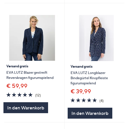
Versand gratis
Versand gratis
EVA LUTZ Blazer gestreift
EVA LUTZ Longblazer
Reverskragen figurumspielend
Bindegürtel Knopfleiste
figurumspielend
€ 59,99
€ 39,99
4.8
12
(12)
von
Bewertungen
4.8
4
(4)
5
von
Bewertungen
In den Warenkorb
5
In den Warenkorb