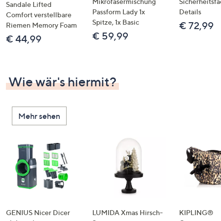
Mikrofasermischung
Sicherheitsf
Sandale Lifted
Passform Lady 1x
Details
Comfort verstellbare
Spitze, 1x Basic
€ 72,99
Riemen Memory Foam
€ 59,99
€ 44,99
Wie wär's hiermit?
Mehr sehen
GENIUS Nicer Dicer
LUMIDA Xmas Hirsch-
KIPLING®