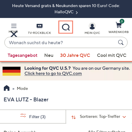
Heute Versand gratis & Neukunden sparen 10 Euro! Code:
Zum
Hauptinhalt
HalloQVC
springen
0
MENÜ
WARENKORB
TV-RÜCKBLICK
MEIN QVC
Wonach
suchst
Wenn
du
Tagesangebot
Neu
30 Jahre QVC
Cool mit QVC
Vorschläge
heute?
verfügbar
sind,
verwenden
Sie
Mode
die
EVA LUTZ - Blazer
Pfeiltasten
nach
oben
Sortieren:
Top-Treffer
Filter
(3)
und
nach
Alle Filter aufheben