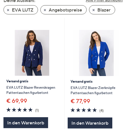
Deine Auswahl:
unten
EVA LUTZ
Angebotspreise
Blazer
oder
wischen
Sie
auf
Touch-
Geräten
nach
links
bzw.
rechts,
um
Versand gratis
Versand gratis
diese
EVA LUTZ Blazer Reverskragen
EVA LUTZ Blazer Zierknöpfe
Pattentaschen figurbetont
Pattentaschen figurbetont
anzuzeigen.
€ 69,99
€ 77,99
5.0
1
5.0
4
(1)
(4)
von
Bewertungen
von
Bewertungen
5
5
In den Warenkorb
In den Warenkorb