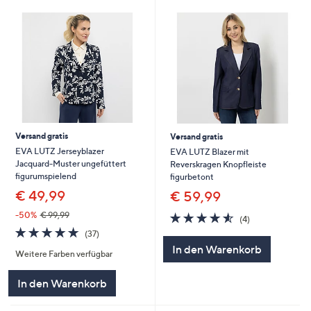
Versand gratis
Versand gratis
EVA LUTZ Jerseyblazer
EVA LUTZ Blazer mit
Jacquard-Muster ungefüttert
Reverskragen Knopfleiste
figurumspielend
figurbetont
€ 49,99
€ 59,99
4.5
4
-50%
€ 99,99
(4)
von
Bewertungen
4.7
37
(37)
5
von
Bewertungen
In den Warenkorb
Weitere Farben verfügbar
5
In den Warenkorb