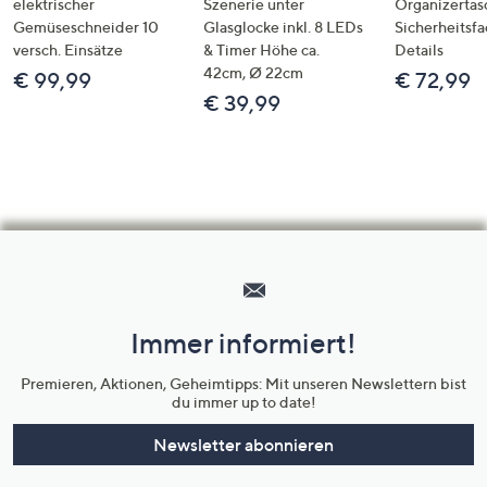
elektrischer
Szenerie unter
Organizertas
Gemüseschneider 10
Glasglocke inkl. 8 LEDs
Sicherheitsf
versch. Einsätze
& Timer Höhe ca.
Details
42cm, Ø 22cm
€ 99,99
€ 72,99
€ 39,99
Hilfeseiten,
Service
und
Immer informiert!
Unternehmensinformationen
Premieren, Aktionen, Geheimtipps: Mit unseren Newslettern bist
du immer up to date!
Newsletter abonnieren