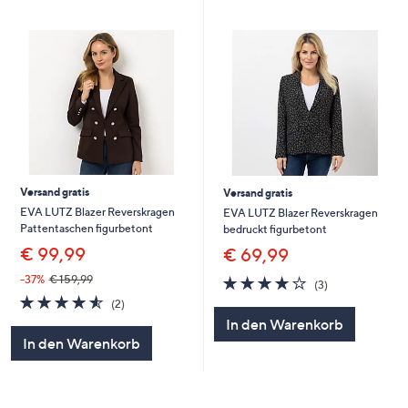
Versand gratis
Versand gratis
EVA LUTZ Blazer Reverskragen
EVA LUTZ Blazer Reverskragen
Pattentaschen figurbetont
bedruckt figurbetont
€ 99,99
€ 69,99
3.7
3
-37%
€ 159,99
(3)
von
Bewertungen
4.5
2
(2)
5
von
Bewertungen
In den Warenkorb
5
In den Warenkorb