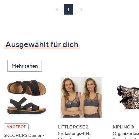
1
Ausgewählt für dich
Mehr sehen
LITTLE ROSE 2
KIPLING®
ANGEBOT
Entlastungs-BHs
Organizertas
SKECHERS Damen-