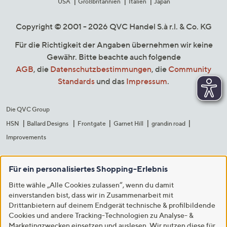
USA
Großbritannien
Italien
Japan
Copyright © 2001 - 2026 QVC Handel S.à r.l. & Co. KG
Für die Richtigkeit der Angaben übernehmen wir keine
Gewähr. Bitte beachte auch folgende
AGB
, die
Datenschutzbestimmungen
, die
Community
Standards
und das
Impressum
.
Die QVC Group
HSN
Ballard Designs
Frontgate
Garnet Hill
grandin road
Improvements
Für ein personalisiertes Shopping-Erlebnis
Bitte wähle „Alle Cookies zulassen“, wenn du damit
einverstanden bist, dass wir in Zusammenarbeit mit
Drittanbietern auf deinem Endgerät technische & profilbildende
Cookies und andere Tracking-Technologien zu Analyse- &
Marketingzwecken einsetzen und auslesen. Wir nutzen diese für