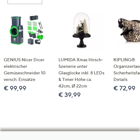
GENIUS Nicer Dicer
LUMIDA Xmas Hirsch-
KIPLING®
elektrischer
Szenerie unter
Organizertas
Gemüseschneider 10
Glasglocke inkl. 8 LEDs
Sicherheitsf
versch. Einsätze
& Timer Höhe ca.
Details
42cm, Ø 22cm
€ 99,99
€ 72,99
€ 39,99
Hilfeseiten,