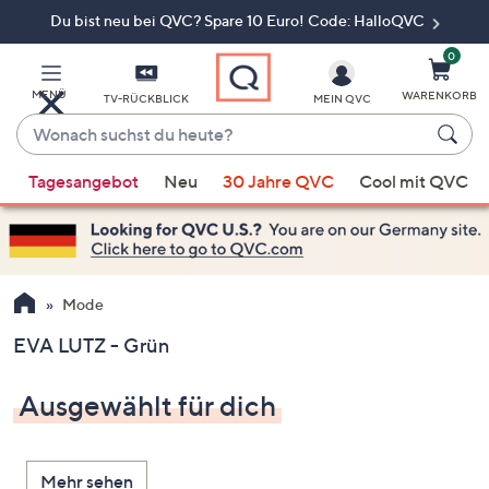
Du bist neu bei QVC? Spare 10 Euro! Code: HalloQVC
Zum
Hauptinhalt
springen
0
MENÜ
WARENKORB
TV-RÜCKBLICK
MEIN QVC
Wonach
suchst
Wenn
du
Tagesangebot
Neu
30 Jahre QVC
Cool mit QVC
Vorschläge
heute?
verfügbar
sind,
verwenden
Sie
Mode
die
EVA LUTZ - Grün
Pfeiltasten
nach
Ausgewählt für dich
oben
und
nach
Mehr sehen
unten