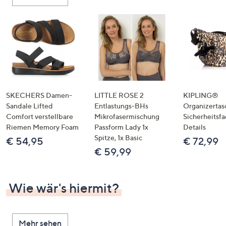
oder
wischen
Sie
auf
Touch-
Geräten
nach
links
SKECHERS Damen-
LITTLE ROSE 2
KIPLING®
bzw.
Sandale Lifted
Entlastungs-BHs
Organizertas
Comfort verstellbare
Mikrofasermischung
Sicherheitsf
rechts,
Riemen Memory Foam
Passform Lady 1x
Details
um
Spitze, 1x Basic
€ 54,95
€ 72,99
diese
€ 59,99
anzuzeigen.
Wie wär's hiermit?
Mehr sehen