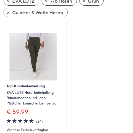
EVA LUTZ
7/8 Hosen
Grün
oder
wischen
Culottes & Weite Hosen
Sie
auf
Touch-
Geräten
nach
links
bzw.
rechts,
um
diese
Top-Kundenbewertung
anzuzeigen.
EVA LUTZ Hose, knöchellang
Rundumdehnbund Logo-
Plättchen konischer Beinverlauf
€ 59,99
4.7
24
(24)
von
Bewertungen
Weitere Farben verfügbar
5