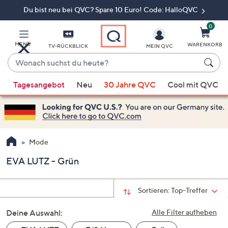
Du bist neu bei QVC? Spare 10 Euro! Code: HalloQVC
Zum
Hauptinhalt
springen
0
MENÜ
WARENKORB
TV-RÜCKBLICK
MEIN QVC
Wonach
suchst
Wenn
du
Tagesangebot
Neu
30 Jahre QVC
Cool mit QVC
Vorschläge
heute?
verfügbar
sind,
verwenden
Sie
Mode
die
EVA LUTZ - Grün
Pfeiltasten
nach
oben
Sortieren:
Top-Treffer
und
Deine Auswahl:
nach
Alle Filter aufheben
unten