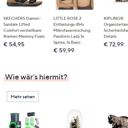
SKECHERS Damen-
LITTLE ROSE 2
KIPLING®
Sandale Lifted
Entlastungs-BHs
Organizertas
Comfort verstellbare
Mikrofasermischung
Sicherheitsf
Riemen Memory Foam
Passform Lady 1x
Details
Spitze, 1x Basic
€ 54,95
€ 72,99
€ 59,99
Wie wär's hiermit?
Mehr sehen