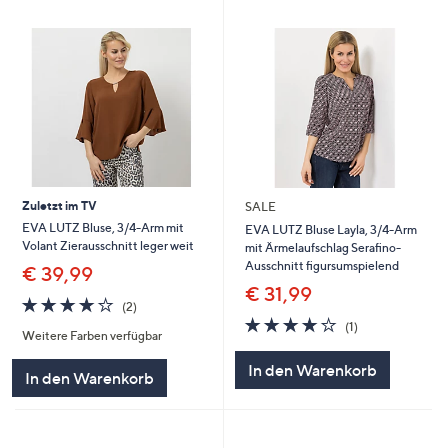
Zuletzt im TV
SALE
EVA LUTZ Bluse, 3/4-Arm mit
EVA LUTZ Bluse Layla, 3/4-Arm
Volant Zierausschnitt leger weit
mit Ärmelaufschlag Serafino-
Ausschnitt figursumspielend
€ 39,99
€ 31,99
4.0
2
(2)
von
Bewertungen
4.0
1
(1)
Weitere Farben verfügbar
5
von
Bewertungen
5
In den Warenkorb
In den Warenkorb