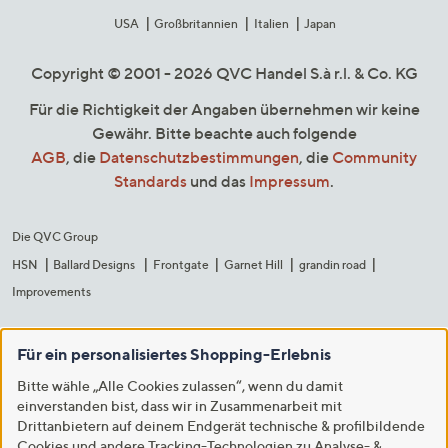
USA
Großbritannien
Italien
Japan
Copyright © 2001 - 2026 QVC Handel S.à r.l. & Co. KG
Für die Richtigkeit der Angaben übernehmen wir keine
Gewähr. Bitte beachte auch folgende
AGB
, die
Datenschutzbestimmungen
, die
Community
Standards
und das
Impressum
.
Die QVC Group
HSN
Ballard Designs
Frontgate
Garnet Hill
grandin road
Improvements
Für ein personalisiertes Shopping-Erlebnis
Bitte wähle „Alle Cookies zulassen“, wenn du damit
einverstanden bist, dass wir in Zusammenarbeit mit
Drittanbietern auf deinem Endgerät technische & profilbildende
Cookies und andere Tracking-Technologien zu Analyse- &