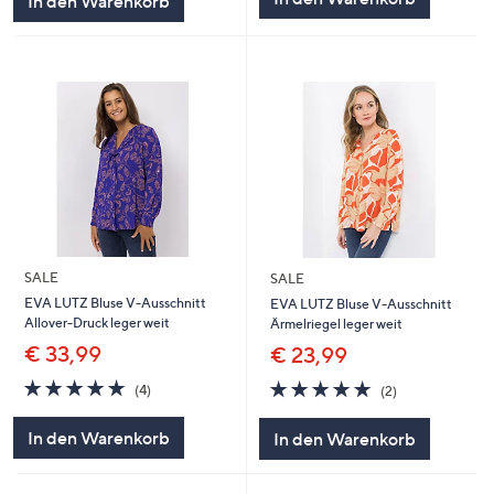
In den Warenkorb
SALE
SALE
EVA LUTZ Bluse V-Ausschnitt
EVA LUTZ Bluse V-Ausschnitt
Allover-Druck leger weit
Ärmelriegel leger weit
€ 33,99
€ 23,99
5.0
4
5.0
2
(4)
(2)
von
Bewertungen
von
Bewertungen
5
5
In den Warenkorb
In den Warenkorb