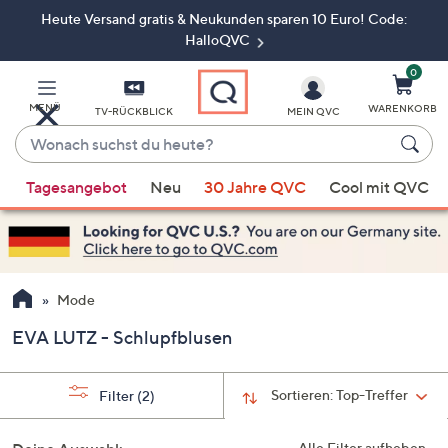
Heute Versand gratis & Neukunden sparen 10 Euro! Code:
Zum
Hauptinhalt
HalloQVC
springen
0
MENÜ
WARENKORB
TV-RÜCKBLICK
MEIN QVC
Wonach
suchst
Wenn
du
Tagesangebot
Neu
30 Jahre QVC
Cool mit QVC
Vorschläge
heute?
verfügbar
sind,
verwenden
Sie
Mode
die
EVA LUTZ - Schlupfblusen
Pfeiltasten
nach
oben
Sortieren:
Top-Treffer
Filter
(2)
und
nach
Alle Filter aufheben