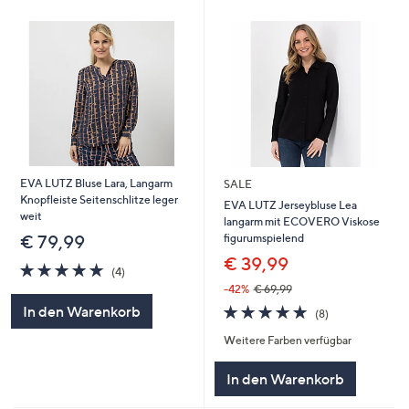
EVA LUTZ Bluse Lara, Langarm
SALE
Knopfleiste Seitenschlitze leger
EVA LUTZ Jerseybluse Lea
weit
langarm mit ECOVERO Viskose
figurumspielend
€ 79,99
€ 39,99
4.8
4
(4)
von
Bewertungen
-42%
€ 69,99
5
4.8
8
In den Warenkorb
(8)
von
Bewertungen
Weitere Farben verfügbar
5
In den Warenkorb