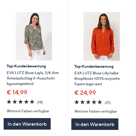
Top-Kundenbewertung
Top-Kundenbewertung
EVA LUTZ Bluse Layla, 3/4-Arm
EVA LUTZ Bluse Lilly halbe
Ärmelaufschlag V-Ausschnitt
Knopfleiste 100% recycelte
figurumspielend
Fasern leger weit
€ 14,99
€ 24,99
4.7
18
4.6
21
(18)
(21)
von
Bewertungen
von
Bewertungen
Weitere Farben verfügbar
Weitere Farben verfügbar
5
5
In den Warenkorb
In den Warenkorb