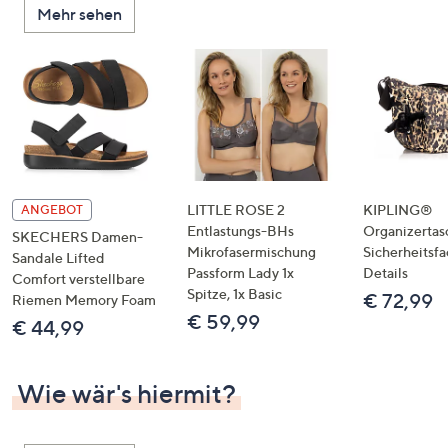
Mehr sehen
LITTLE ROSE 2
KIPLING®
ANGEBOT
Entlastungs-BHs
Organizertas
SKECHERS Damen-
Mikrofasermischung
Sicherheitsf
Sandale Lifted
Passform Lady 1x
Details
Comfort verstellbare
Spitze, 1x Basic
€ 72,99
Riemen Memory Foam
€ 59,99
€ 44,99
Wie wär's hiermit?