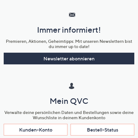
Hilfeseiten,
Service
und
Immer informiert!
Unternehmensinformationen
Premieren, Aktionen, Geheimtipps: Mit unseren Newslettern bist
du immer up to date!
Newsletter abonnieren
Mein QVC
Verwalte deine persönlichen Daten und Bestellungen sowie deine
Wunschliste in deinem Kundenkonto
Kunden-Konto
Bestell-Status