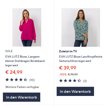
SALE
Zuletzt im TV
EVA LUTZ Bluse Lara Knopfleiste
EVA LUTZ Bluse, Langarm
Seitenschlitze leger weit
kleiner Stehkragen Bindeband
leger weit
€ 39,99
€ 24,99
-50%
€ 79,99
4.4
10
4.3
3
(10)
(3)
von
Bewertungen
von
Bewertungen
Weitere Farben verfügbar
5
5
In den Warenkorb
In den Warenkorb