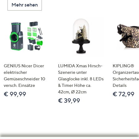
Mehr sehen
GENIUS Nicer Dicer
LUMIDA Xmas Hirsch-
KIPLING®
elektrischer
Szenerie unter
Organizertas
Gemüseschneider 10
Glasglocke inkl. 8 LEDs
Sicherheitsf
versch. Einsätze
& Timer Höhe ca.
Details
42cm, Ø 22cm
€ 99,99
€ 72,99
€ 39,99