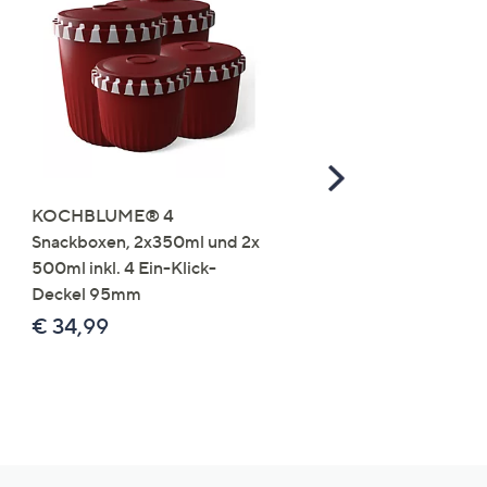
Scroll
Right
KOCHBLUME® 4
you:ly Pure Protein Limo
Snackboxen, 2x350ml und 2x
Lysin 575g für 25 Portio
500ml inkl. 4 Ein-Klick-
€ 49,99
Deckel 95mm
€ 86,94 /1 kg
€ 34,99