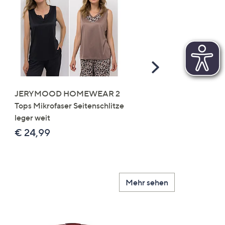
Scroll
Right
JERYMOOD HOMEWEAR 2
LITTLE ROSE 5 Maxislip
Tops Mikrofaser Seitenschlitze
Mikrofaser 3x Stickereide
leger weit
2x uni
€ 24,99
€ 49,99
Mehr sehen