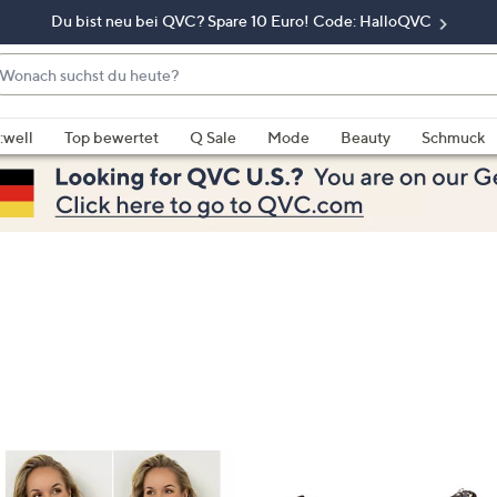
Du bist neu bei QVC? Spare 10 Euro! Code: HalloQVC
onach
chst
enn
u
rschläge
:well
Top bewertet
Q Sale
Mode
Beauty
Schmuck
eute?
rfügbar
nd,
erwenden
e
e
eiltasten
ach
ben
nd
ach
nten
der
ischen