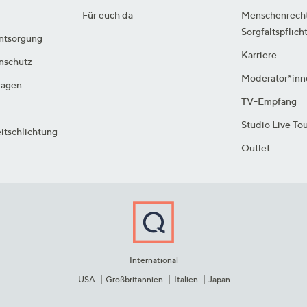
Für euch da
Menschenrech
Sorgfaltspflich
ntsorgung
Karriere
enschutz
Moderator*inn
ragen
TV-Empfang
Studio Live To
itschlichtung
Outlet
International
USA
Großbritannien
Italien
Japan