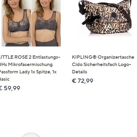
e
f
ouch-
eräten
ach
nks
zw.
chts,
LITTLE ROSE 2 Entlastungs-
KIPLING® Organizertasche
m
BHs Mikrofasermischung
Cido Sicherheitsfach Logo-
ese
Passform Lady 1x Spitze, 1x
Details
zuzeigen.
Basic
€ 72,99
€ 59,99