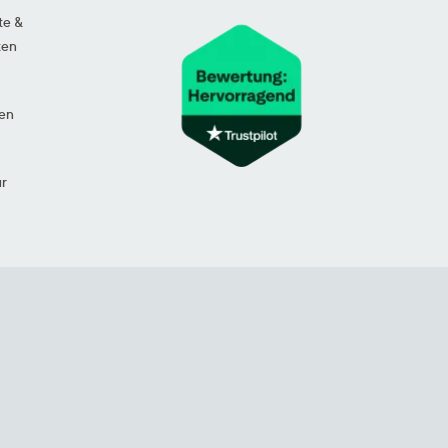
te &
ten
en
ur