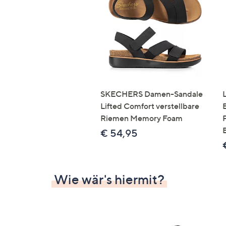
Si
au
T
G
n
li
b
re
SKECHERS Damen-Sandale
u
Lifted Comfort verstellbare
di
Riemen Memory Foam
an
€ 54,95
Wie wär's hiermit?