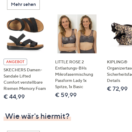
Mehr sehen
unten
oder
wischen
Sie
auf
Touch-
Geräten
nach
links
LITTLE ROSE 2
KIPLING®
ANGEBOT
bzw.
Entlastungs-BHs
Organizertas
SKECHERS Damen-
Mikrofasermischung
Sicherheitsf
rechts,
Sandale Lifted
Passform Lady 1x
Details
um
Comfort verstellbare
Spitze, 1x Basic
€ 72,99
Riemen Memory Foam
diese
€ 59,99
€ 44,99
anzuzeigen.
Wie wär's hiermit?