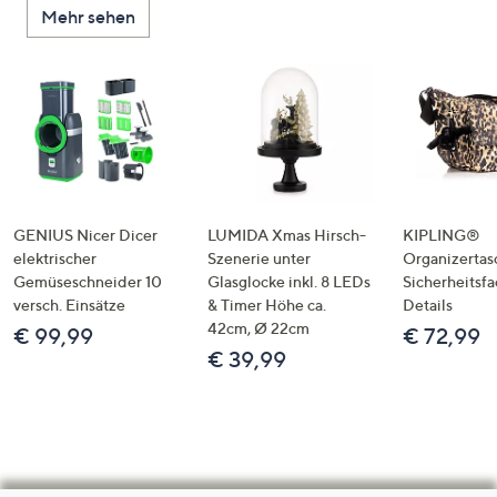
Mehr sehen
GENIUS Nicer Dicer
LUMIDA Xmas Hirsch-
KIPLING®
elektrischer
Szenerie unter
Organizertas
Gemüseschneider 10
Glasglocke inkl. 8 LEDs
Sicherheitsf
versch. Einsätze
& Timer Höhe ca.
Details
42cm, Ø 22cm
€ 99,99
€ 72,99
€ 39,99