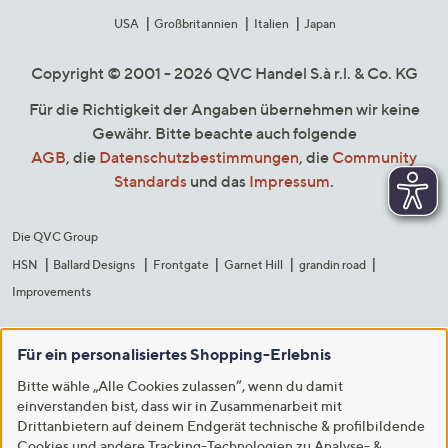
USA
Großbritannien
Italien
Japan
Copyright © 2001 - 2026 QVC Handel S.à r.l. & Co. KG
Für die Richtigkeit der Angaben übernehmen wir keine
Gewähr. Bitte beachte auch folgende
AGB
, die
Datenschutzbestimmungen
, die
Community
Standards
und das
Impressum
.
Die QVC Group
HSN
Ballard Designs
Frontgate
Garnet Hill
grandin road
Improvements
Für ein personalisiertes Shopping-Erlebnis
Bitte wähle „Alle Cookies zulassen“, wenn du damit
einverstanden bist, dass wir in Zusammenarbeit mit
Drittanbietern auf deinem Endgerät technische & profilbildende
Cookies und andere Tracking-Technologien zu Analyse- &