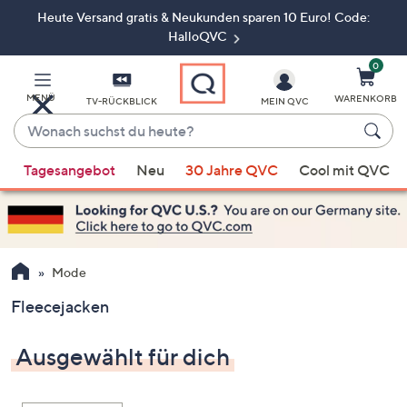
Heute Versand gratis & Neukunden sparen 10 Euro! Code:
Zum
Hauptinhalt
HalloQVC
springen
0
MENÜ
WARENKORB
TV-RÜCKBLICK
MEIN QVC
Wonach
suchst
Wenn
du
Tagesangebot
Neu
30 Jahre QVC
Cool mit QVC
Vorschläge
heute?
verfügbar
sind,
verwenden
Sie
Mode
die
Fleecejacken
Pfeiltasten
nach
Ausgewählt für dich
oben
und
nach