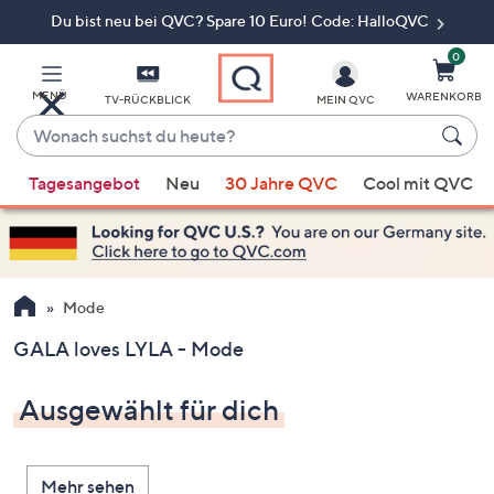
Du bist neu bei QVC? Spare 10 Euro! Code: HalloQVC
Zum
Hauptinhalt
springen
0
MENÜ
WARENKORB
TV-RÜCKBLICK
MEIN QVC
Wonach
suchst
Wenn
du
Tagesangebot
Neu
30 Jahre QVC
Cool mit QVC
Vorschläge
heute?
verfügbar
sind,
verwenden
Sie
Mode
die
GALA loves LYLA - Mode
Pfeiltasten
nach
Ausgewählt für dich
oben
und
nach
Mehr sehen
unten