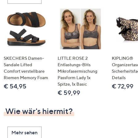
oder
wischen
Sie
auf
Touch-
Geräten
nach
links
SKECHERS Damen-
LITTLE ROSE 2
KIPLING®
bzw.
Sandale Lifted
Entlastungs-BHs
Organizertas
Comfort verstellbare
Mikrofasermischung
Sicherheitsf
rechts,
Riemen Memory Foam
Passform Lady 1x
Details
um
Spitze, 1x Basic
€ 54,95
€ 72,99
diese
€ 59,99
anzuzeigen.
Wie wär's hiermit?
Mehr sehen