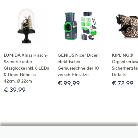
LUMIDA Xmas Hirsch-
GENIUS Nicer Dicer
KIPLING®
Szenerie unter
elektrischer
Organizertas
Glasglocke inkl. 8 LEDs
Gemüseschneider 10
Sicherheitsf
& Timer Höhe ca.
versch. Einsätze
Details
42cm, Ø 22cm
€ 99,99
€ 72,99
€ 39,99
Hilfeseiten,