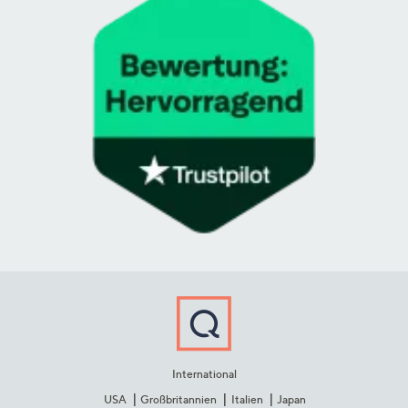
International
USA
Großbritannien
Italien
Japan