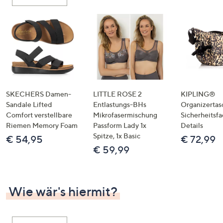
oder
wischen
Sie
auf
Touch-
Geräten
nach
links
SKECHERS Damen-
LITTLE ROSE 2
KIPLING®
bzw.
Sandale Lifted
Entlastungs-BHs
Organizertas
Comfort verstellbare
Mikrofasermischung
Sicherheitsf
rechts,
Riemen Memory Foam
Passform Lady 1x
Details
um
Spitze, 1x Basic
€ 54,95
€ 72,99
diese
€ 59,99
anzuzeigen.
Wie wär's hiermit?