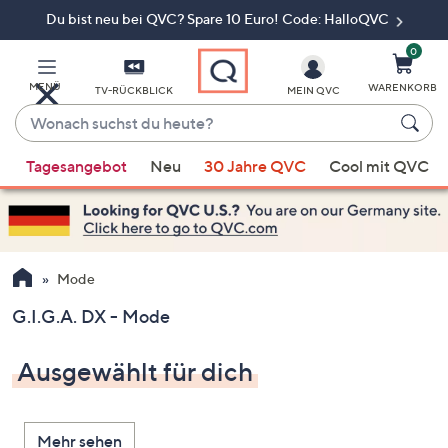
Du bist neu bei QVC? Spare 10 Euro! Code: HalloQVC
Zum
Hauptinhalt
springen
0
MENÜ
WARENKORB
TV-RÜCKBLICK
MEIN QVC
Wonach
suchst
Wenn
du
Tagesangebot
Neu
30 Jahre QVC
Cool mit QVC
Vorschläge
heute?
verfügbar
sind,
verwenden
Sie
Mode
die
G.I.G.A. DX - Mode
Pfeiltasten
nach
Ausgewählt für dich
oben
und
nach
Mehr sehen
unten