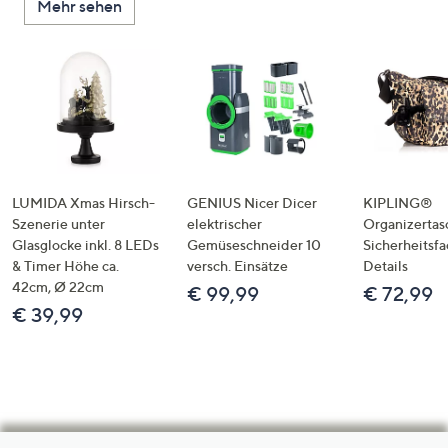
Mehr sehen
LUMIDA Xmas Hirsch-
GENIUS Nicer Dicer
KIPLING®
Szenerie unter
elektrischer
Organizertas
Glasglocke inkl. 8 LEDs
Gemüseschneider 10
Sicherheitsf
& Timer Höhe ca.
versch. Einsätze
Details
42cm, Ø 22cm
€ 99,99
€ 72,99
€ 39,99
Hilfeseiten,