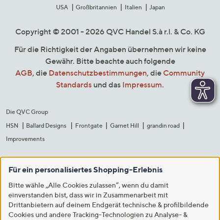
USA
Großbritannien
Italien
Japan
Copyright © 2001 - 2026 QVC Handel S.à r.l. & Co. KG
Für die Richtigkeit der Angaben übernehmen wir keine
Gewähr. Bitte beachte auch folgende
AGB
, die
Datenschutzbestimmungen
, die
Community
Standards
und das
Impressum
.
Die QVC Group
HSN
Ballard Designs
Frontgate
Garnet Hill
grandin road
Improvements
Für ein personalisiertes Shopping-Erlebnis
Bitte wähle „Alle Cookies zulassen“, wenn du damit
einverstanden bist, dass wir in Zusammenarbeit mit
Drittanbietern auf deinem Endgerät technische & profilbildende
Cookies und andere Tracking-Technologien zu Analyse- &