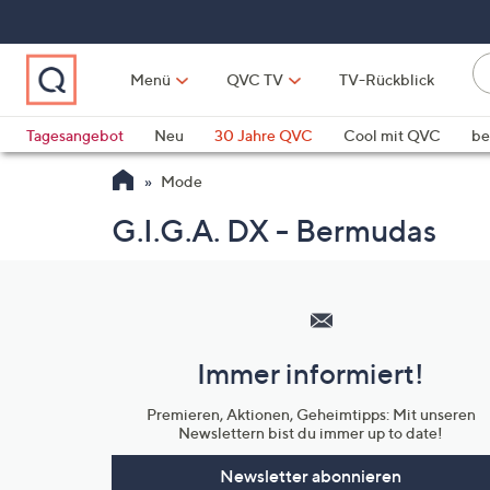
Zum
Hauptinhalt
springen
Li
Menü
QVC TV
TV-Rückblick
fi
W
Vo
Tagesangebot
Neu
30 Jahre QVC
Cool mit QVC
be
ve
QLINARISCH
Technik
Mode
si
v
G.I.G.A. DX - Bermudas
Si
di
Hilfeseiten,
Pf
Service
n
und
o
Immer informiert!
u
Unternehmensinformationen
n
Premieren, Aktionen, Geheimtipps: Mit unseren
u
Newslettern bist du immer up to date!
o
w
Newsletter abonnieren