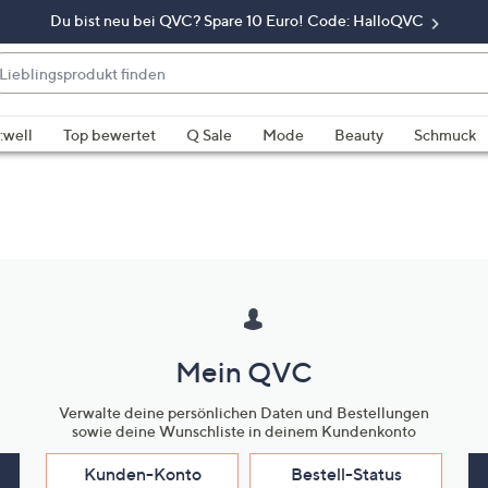
Du bist neu bei QVC? Spare 10 Euro! Code: HalloQVC
eblingsprodukt
nden
enn
rschläge
:well
Top bewertet
Q Sale
Mode
Beauty
Schmuck
rfügbar
nd,
erwenden
e
e
eiltasten
ach
ben
Mein QVC
nd
ach
Verwalte deine persönlichen Daten und Bestellungen
nten
sowie deine Wunschliste in deinem Kundenkonto
der
ischen
Kunden-Konto
Bestell-Status