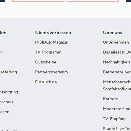
e
f
ouch-
eräten
ach
fen
Nichts verpassen
Über uns
nks
INSIDER Magazin
Unternehmen
zw.
chts,
en
TV-Programm
Das alles ist Q
m
Gutscheine
Nachhaltigkeit
ese
Lieferung
Partnerprogramm
Barrierefreihei
zuzeigen.
Für euch da
Menschenrech
Sorgfaltspflich
ntsorgung
Karriere
enschutz
Moderator*inn
ragen
TV-Empfang
Studio Live To