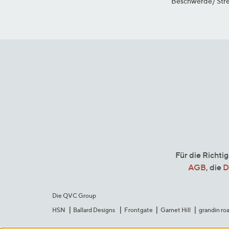
Beschwerde/ Stre
Für die Richti
AGB
, die
D
Die QVC Group
HSN
Ballard Designs
Frontgate
Garnet Hill
grandin ro