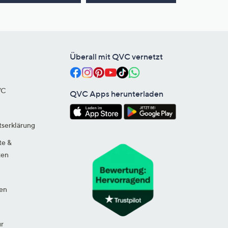
Überall mit QVC vernetzt
VC
QVC Apps herunterladen
tserklärung
te &
ten
en
ur