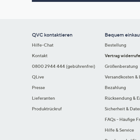
Si
au
T
G
n
QVC kontaktieren
Bequem einkau
li
Hilfe-Chat
Bestellung
b
re
Kontakt
Vertrag widerruf
u
0800 2944 444 (gebührenfrei)
Größenberatung
di
QLive
Versandkosten & 
an
Presse
Bezahlung
Lieferanten
Rücksendung & E
Produktrückruf
Sicherheit & Dat
FAQs - Häufige F
Hilfe & Service