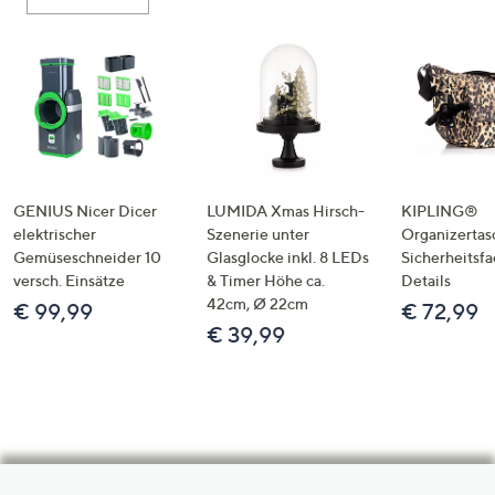
GENIUS Nicer Dicer
LUMIDA Xmas Hirsch-
KIPLING®
elektrischer
Szenerie unter
Organizertas
Gemüseschneider 10
Glasglocke inkl. 8 LEDs
Sicherheitsf
versch. Einsätze
& Timer Höhe ca.
Details
42cm, Ø 22cm
€ 99,99
€ 72,99
€ 39,99
Hilfeseiten,