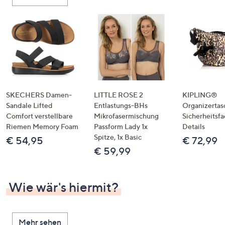
oder
wischen
Sie
auf
Touch-
Geräten
nach
links
SKECHERS Damen-
LITTLE ROSE 2
KIPLING®
bzw.
Sandale Lifted
Entlastungs-BHs
Organizertas
Comfort verstellbare
Mikrofasermischung
Sicherheitsf
rechts,
Riemen Memory Foam
Passform Lady 1x
Details
um
Spitze, 1x Basic
€ 54,95
€ 72,99
diese
€ 59,99
anzuzeigen.
Wie wär's hiermit?
Mehr sehen