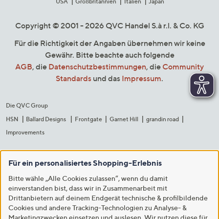
USA
Großbritannien
Italien
Japan
Copyright © 2001 - 2026 QVC Handel S.à r.l. & Co. KG
Für die Richtigkeit der Angaben übernehmen wir keine
Gewähr. Bitte beachte auch folgende
AGB
, die
Datenschutzbestimmungen
, die
Community
Standards
und das
Impressum
.
Die QVC Group
HSN
Ballard Designs
Frontgate
Garnet Hill
grandin road
Improvements
Für ein personalisiertes Shopping-Erlebnis
Bitte wähle „Alle Cookies zulassen“, wenn du damit
einverstanden bist, dass wir in Zusammenarbeit mit
Drittanbietern auf deinem Endgerät technische & profilbildende
Cookies und andere Tracking-Technologien zu Analyse- &
Marketingzwecken einsetzen und auslesen. Wir nutzen diese für