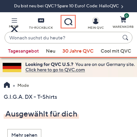
Du bist neu bei QVC? Spare 10 Euro! Code: HalloQVC
Zum
Hauptinhalt
springen
0
MENÜ
WARENKORB
TV-RÜCKBLICK
MEIN QVC
Wonach
suchst
Wenn
du
Tagesangebot
Neu
30 Jahre QVC
Cool mit QVC
Vorschläge
heute?
verfügbar
sind,
verwenden
Sie
Mode
die
G.I.G.A. DX - T-Shirts
Pfeiltasten
nach
Ausgewählt für dich
oben
und
nach
Mehr sehen
unten