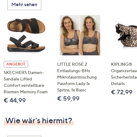
Mehr sehen
unten
oder
wischen
Sie
auf
Touch-
Geräten
nach
links
LITTLE ROSE 2
KIPLING®
ANGEBOT
bzw.
Entlastungs-BHs
Organizertas
SKECHERS Damen-
Mikrofasermischung
Sicherheitsf
rechts,
Sandale Lifted
Passform Lady 1x
Details
um
Comfort verstellbare
Spitze, 1x Basic
€ 72,99
Riemen Memory Foam
diese
€ 59,99
€ 44,99
anzuzeigen.
Wie wär's hiermit?