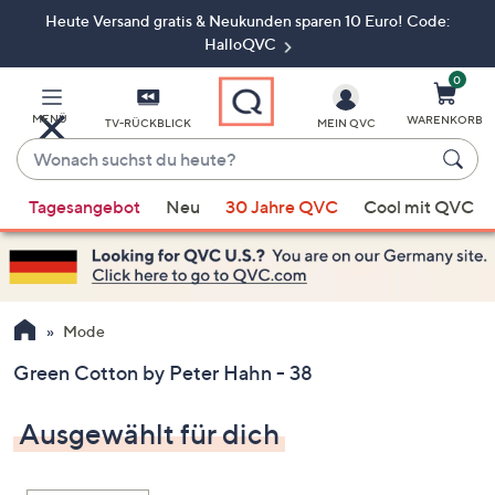
Heute Versand gratis & Neukunden sparen 10 Euro! Code:
Zum
Hauptinhalt
HalloQVC
springen
0
MENÜ
WARENKORB
TV-RÜCKBLICK
MEIN QVC
Wonach
suchst
Wenn
du
Tagesangebot
Neu
30 Jahre QVC
Cool mit QVC
Vorschläge
heute?
verfügbar
sind,
verwenden
Sie
Mode
die
Green Cotton by Peter Hahn - 38
Pfeiltasten
nach
Ausgewählt für dich
oben
und
nach