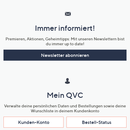
Hilfeseiten,
Service
und
Immer informiert!
Unternehmensinformationen
Premieren, Aktionen, Geheimtipps: Mit unseren Newslettern bist
du immer up to date!
Newsletter abonnieren
Mein QVC
Verwalte deine persönlichen Daten und Bestellungen sowie deine
Wunschliste in deinem Kundenkonto
Kunden-Konto
Bestell-Status