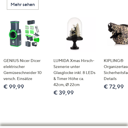
Mehr sehen
GENIUS Nicer Dicer
LUMIDA Xmas Hirsch-
KIPLING®
elektrischer
Szenerie unter
Organizertas
Gemüseschneider 10
Glasglocke inkl. 8 LEDs
Sicherheitsf
versch. Einsätze
& Timer Höhe ca.
Details
42cm, Ø 22cm
€ 99,99
€ 72,99
€ 39,99