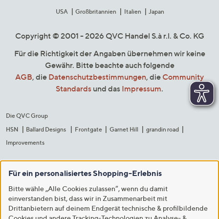
USA
Großbritannien
Italien
Japan
Copyright © 2001 - 2026 QVC Handel S.à r.l. & Co. KG
Für die Richtigkeit der Angaben übernehmen wir keine
Gewähr. Bitte beachte auch folgende
AGB
, die
Datenschutzbestimmungen
, die
Community
Standards
und das
Impressum
.
Die QVC Group
HSN
Ballard Designs
Frontgate
Garnet Hill
grandin road
Improvements
Für ein personalisiertes Shopping-Erlebnis
Bitte wähle „Alle Cookies zulassen“, wenn du damit
einverstanden bist, dass wir in Zusammenarbeit mit
Drittanbietern auf deinem Endgerät technische & profilbildende
Cookies und andere Tracking-Technologien zu Analyse- &