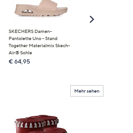
Scroll
Right
SKECHERS Damen-
JERYMOOD HOMEWEA
Pantolette Uno - Stand
Tops Mikrofaser Seitensc
Together Materialmix Skech-
leger weit
Air® Sohle
€ 24,99
€ 64,95
Mehr sehen