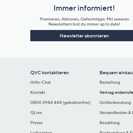
und
Immer informiert!
Unternehmensinformationen
Premieren, Aktionen, Geheimtipps: Mit unseren
Newslettern bist du immer up to date!
Newsletter abonnieren
QVC kontaktieren
Bequem einkau
Hilfe-Chat
Bestellung
Kontakt
Vertrag widerruf
0800 2944 444 (gebührenfrei)
Größenberatung
QLive
Versandkosten & 
Presse
Bezahlung
Lieferanten
Rücksendung & E