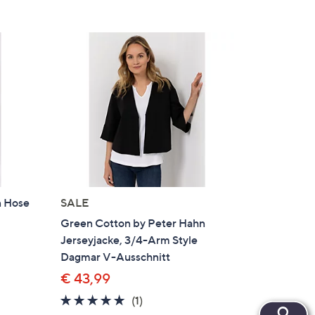
n Hose
SALE
Green Cotton by Peter Hahn
Jerseyjacke, 3/4-Arm Style
Dagmar V-Ausschnitt
€ 43,99
en
5.0
1
(1)