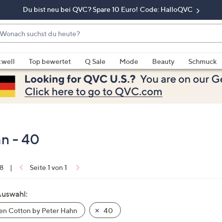
Du bist neu bei QVC? Spare 10 Euro! Code: HalloQVC
onach
chst
enn
u
rschläge
:well
Top bewertet
Q Sale
Mode
Beauty
Schmuck
eute?
rfügbar
nd,
erwenden
e
e
eiltasten
n - 40
ach
ben
nd
 8
|
Seite 1 von 1
ach
nten
Auswahl:
der
n Cotton by Peter Hahn
40
ischen