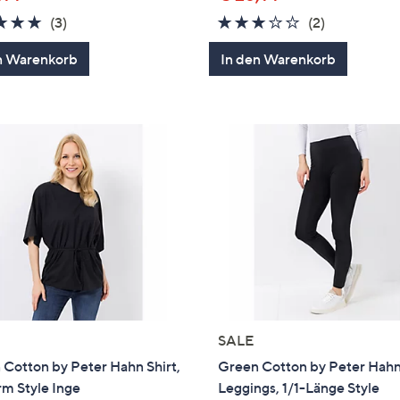
4.7
3
3.0
2
(3)
(2)
von
Bewertungen
von
Bewertung
n Warenkorb
In den Warenkorb
5
5
SALE
Cotton by Peter Hahn Shirt,
Green Cotton by Peter Hah
m Style Inge
Leggings, 1/1-Länge Style