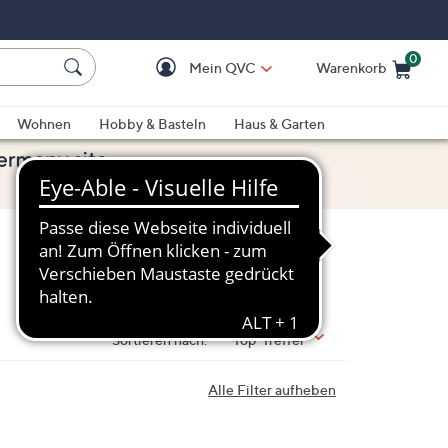
0
Mein QVC
Warenkorb
Einkaufswagen ist le
Wohnen
Hobby & Basteln
Haus & Garten
Sortieren nach:
Top-Treffer
Alle Filter aufheben