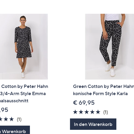
e
f
ouch-
eräten
ach
nks
zw.
chts,
m
ese
zuzeigen.
 Cotton by Peter Hahn
Green Cotton by Peter Hah
, 3/4-Arm Style Emma
konische Form Style Karla
alsausschnitt
€ 69,95
,95
5.0
1
(1)
5.0
1
von
Bewertung
(1)
In den Warenkorb
von
Bewertungen
5
n Warenkorb
5