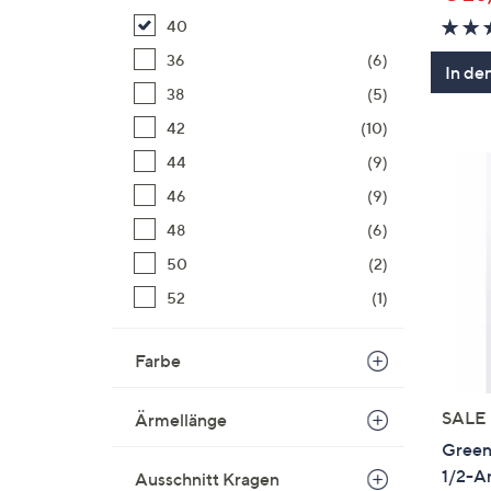
40
36
(6)
In de
38
(5)
42
(10)
44
(9)
46
(9)
48
(6)
50
(2)
52
(1)
Farbe
SALE
Ärmellänge
Green 
1/2-Ar
Ausschnitt Kragen