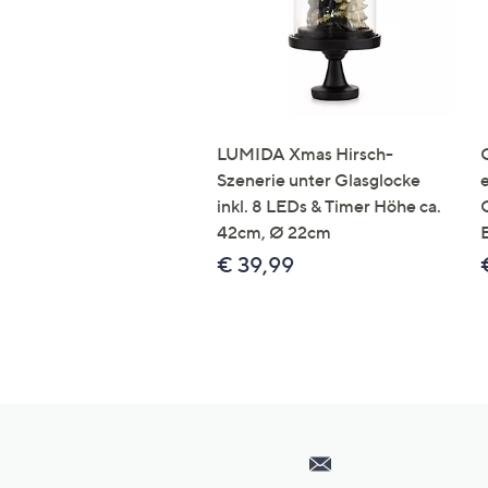
LUMIDA Xmas Hirsch-
Szenerie unter Glasglocke
inkl. 8 LEDs & Timer Höhe ca.
42cm, Ø 22cm
€ 39,99
Hilfeseiten,
Service