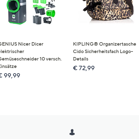
GENIUS Nicer Dicer
KIPLING® Organizertasche
elektrischer
Cido Sicherheitsfach Logo-
Gemüseschneider 10 versch.
Details
Einsätze
€ 72,99
€ 99,99