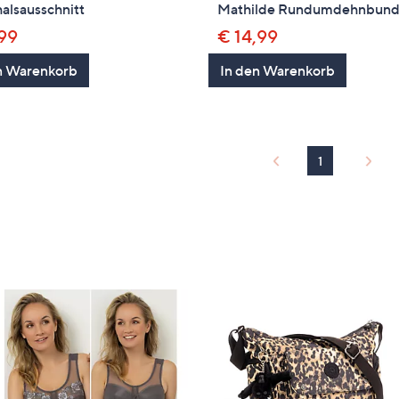
alsausschnitt
Mathilde Rundumdehnbun
,99
€ 14,99
n Warenkorb
In den Warenkorb
1