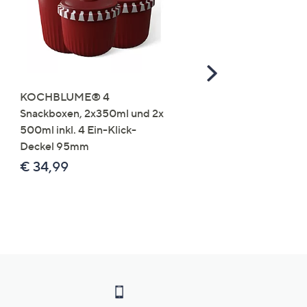
Scroll
Right
KOCHBLUME® 4
you:ly Pure Protein Limo
Snackboxen, 2x350ml und 2x
Lysin 575g für 25 Portio
500ml inkl. 4 Ein-Klick-
€ 49,99
Deckel 95mm
€ 86,94 /1 kg
€ 34,99