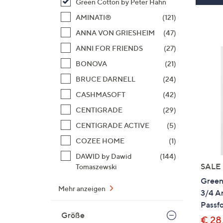
Green Cotton by Peter Hahn
AMINATI®
(121)
ANNA VON GRIESHEIM
(47)
ANNI FOR FRIENDS
(27)
BONOVA
(21)
BRUCE DARNELL
(24)
CASHMASOFT
(42)
CENTIGRADE
(29)
CENTIGRADE ACTIVE
(5)
COZEE HOME
(1)
DAWID by Dawid
(144)
SALE
Tomaszewski
Green 
Mehr anzeigen
3/4 Ar
Passf
Größe
€ 28