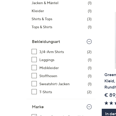
Si
Jacken & Mäntel
(1)
au
Kleider
(1)
T
Shirts & Tops
(3)
G
Tops & Shirts
(1)
n
li
b
Bekleidungsart
re
3/4-Arm Shirts
(2)
u
di
Leggings
(1)
an
Midikleider
(1)
Green
Stoffhosen
(1)
Kleid
Sweatshirt-Jacken
(1)
Rundh
T-Shirts
(2)
€ 89
Marke
In de