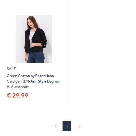
oder
wischen
Sie
auf
Touch-
Geräten
nach
links
bzw.
SALE
rechts,
Green Cotton by Peter Hahn
um
Cardigan, 3/4-Arm Style Dagmar
diese
V-Ausschnitt
anzuzeigen.
€ 29,99
1