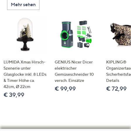
Mehr sehen
LUMIDA Xmas Hirsch-
GENIUS Nicer Dicer
KIPLING®
Szenerie unter
elektrischer
Organizertas
Glasglocke inkl. 8 LEDs
Gemüseschneider 10
Sicherheitsf
& Timer Höhe ca.
versch. Einsätze
Details
42cm, Ø 22cm
€ 99,99
€ 72,99
€ 39,99