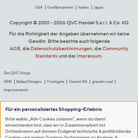
USA
Großbritannien
Italien
Japan
Copyright © 2001 - 2026 QVC Handel S.à r.l. & Co. KG
Für die Richtigkeit der Angaben übernehmen wir keine
Gewähr. Bitte beachte auch folgende
AGB
, die
Datenschutzbestimmungen
, die
Community
Standards
und das
Impressum
.
Die QVC Group
HSN
Ballard Designs
Frontgate
Garnet Hill
grandin road
Improvements
Für ein personalisiertes Shopping-Erlebnis
Bitte wähle „Alle Cookies zulassen“, wenn du damit
einverstanden bist, dass wir in Zusammenarbeit mit
Drittanbietern auf deinem Endgerät technische & profilbildende
Cookies und andere Tracking-Technologien zu Analyse- &