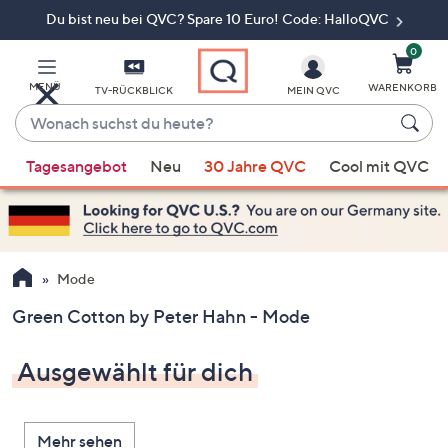
Du bist neu bei QVC? Spare 10 Euro! Code: HalloQVC
Zum
Hauptinhalt
springen
0
MENÜ
WARENKORB
TV-RÜCKBLICK
MEIN QVC
Wonach
suchst
Wenn
du
Tagesangebot
Neu
30 Jahre QVC
Cool mit QVC
Vorschläge
heute?
verfügbar
sind,
verwenden
Sie
Mode
die
Green Cotton by Peter Hahn - Mode
Pfeiltasten
nach
Ausgewählt für dich
oben
und
nach
Mehr sehen
unten