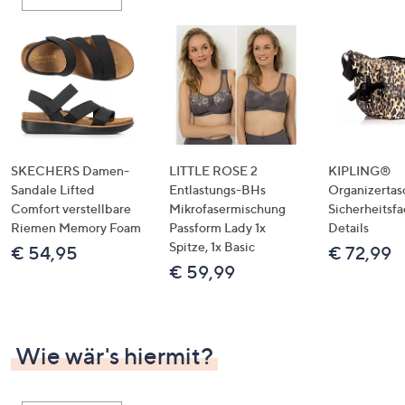
oder
wischen
Sie
auf
Touch-
Geräten
nach
links
SKECHERS Damen-
LITTLE ROSE 2
KIPLING®
bzw.
Sandale Lifted
Entlastungs-BHs
Organizertas
Comfort verstellbare
Mikrofasermischung
Sicherheitsf
rechts,
Riemen Memory Foam
Passform Lady 1x
Details
um
Spitze, 1x Basic
€ 54,95
€ 72,99
diese
€ 59,99
anzuzeigen.
Wie wär's hiermit?