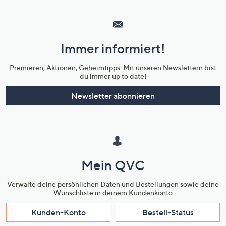
Hilfeseiten,
Service
und
Immer informiert!
Unternehmensinformationen
Premieren, Aktionen, Geheimtipps: Mit unseren Newslettern bist
du immer up to date!
Newsletter abonnieren
Mein QVC
Verwalte deine persönlichen Daten und Bestellungen sowie deine
Wunschliste in deinem Kundenkonto
Kunden-Konto
Bestell-Status