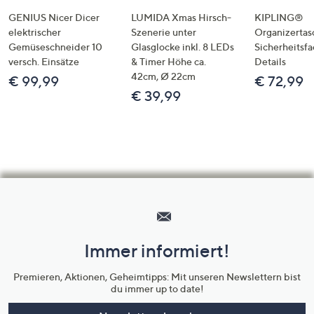
GENIUS Nicer Dicer
LUMIDA Xmas Hirsch-
KIPLING®
elektrischer
Szenerie unter
Organizertas
Gemüseschneider 10
Glasglocke inkl. 8 LEDs
Sicherheitsf
versch. Einsätze
& Timer Höhe ca.
Details
42cm, Ø 22cm
€ 99,99
€ 72,99
€ 39,99
Hilfeseiten,
Service
und
Immer informiert!
Unternehmensinformationen
Premieren, Aktionen, Geheimtipps: Mit unseren Newslettern bist
du immer up to date!