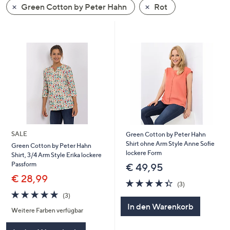
Green Cotton by Peter Hahn
Rot
oder
wischen
Sie
auf
Touch-
Geräten
nach
links
bzw.
rechts,
um
SALE
Green Cotton by Peter Hahn
diese
Shirt ohne Arm Style Anne Sofie
Green Cotton by Peter Hahn
lockere Form
Shirt, 3/4 Arm Style Erika lockere
anzuzeigen.
Passform
€ 49,95
€ 28,99
4.3
3
(3)
von
Bewertungen
4.7
3
(3)
5
von
Bewertungen
In den Warenkorb
Weitere Farben verfügbar
5