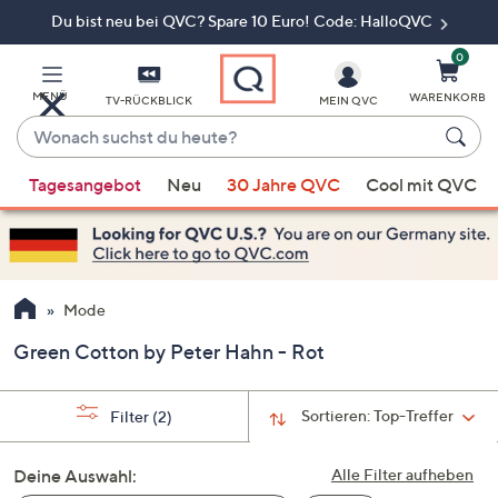
Du bist neu bei QVC? Spare 10 Euro! Code: HalloQVC
Zum
Hauptinhalt
springen
0
MENÜ
WARENKORB
TV-RÜCKBLICK
MEIN QVC
Wonach
suchst
Wenn
du
Tagesangebot
Neu
30 Jahre QVC
Cool mit QVC
Vorschläge
heute?
verfügbar
sind,
verwenden
Sie
Mode
die
Green Cotton by Peter Hahn - Rot
Pfeiltasten
nach
oben
Sortieren:
Top-Treffer
Filter
(2)
und
nach
Deine Auswahl:
Alle Filter aufheben
unten