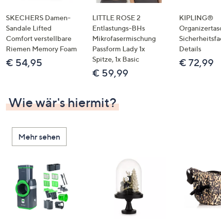
SKECHERS Damen-
LITTLE ROSE 2
KIPLING®
Sandale Lifted
Entlastungs-BHs
Organizertas
Comfort verstellbare
Mikrofasermischung
Sicherheitsf
Riemen Memory Foam
Passform Lady 1x
Details
Spitze, 1x Basic
€ 54,95
€ 72,99
€ 59,99
Wie wär's hiermit?
Mehr sehen