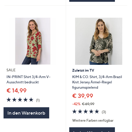
SALE
Zuletzt im TV
KIM & CO. Shirt, 3/4-Arm Brazil
IN-PRINT Shirt 3/4-Arm V-
Knit Jersey Ärmel-Riegel
Ausschnitt bedruckt
figurumspielend
€ 14,99
€ 39,99
5.0
1
(1)
von
Bewertungen
-42%
€ 69,99
5
4.7
3
(3)
In den Warenkorb
von
Bewertungen
Weitere Farben verfügbar
5