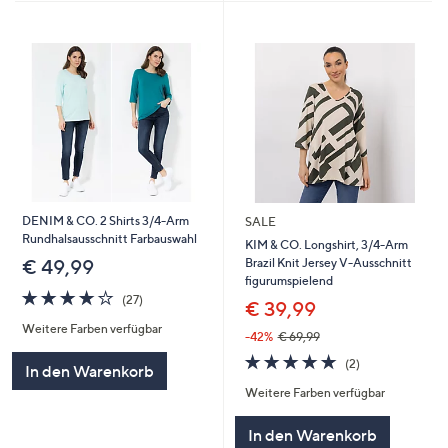
DENIM & CO. 2 Shirts 3/4-Arm
SALE
Rundhalsausschnitt Farbauswahl
KIM & CO. Longshirt, 3/4-Arm
Brazil Knit Jersey V-Ausschnitt
€ 49,99
figurumspielend
4.1
27
(27)
€ 39,99
von
Bewertungen
Weitere Farben verfügbar
5
-42%
€ 69,99
5.0
2
(2)
In den Warenkorb
von
Bewertungen
Weitere Farben verfügbar
5
In den Warenkorb