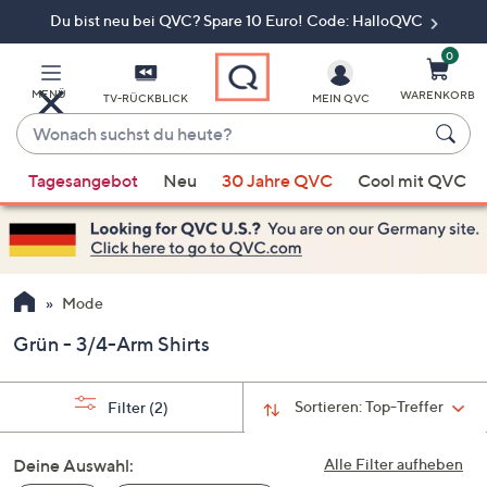
Du bist neu bei QVC? Spare 10 Euro! Code: HalloQVC
Zum
Hauptinhalt
springen
0
MENÜ
WARENKORB
TV-RÜCKBLICK
MEIN QVC
Wonach
suchst
Wenn
du
Tagesangebot
Neu
30 Jahre QVC
Cool mit QVC
Vorschläge
heute?
verfügbar
sind,
verwenden
Sie
Mode
die
Grün - 3/4-Arm Shirts
Pfeiltasten
nach
oben
Sortieren:
Top-Treffer
Filter
(2)
und
nach
Deine Auswahl:
Alle Filter aufheben
unten