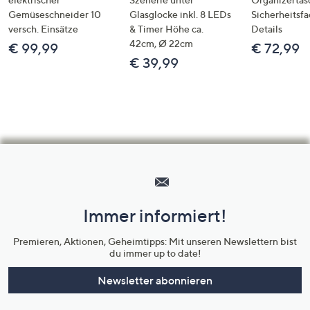
Gemüseschneider 10
Glasglocke inkl. 8 LEDs
Sicherheitsf
versch. Einsätze
& Timer Höhe ca.
Details
42cm, Ø 22cm
€ 99,99
€ 72,99
€ 39,99
Hilfeseiten,
Service
und
Immer informiert!
Unternehmensinformationen
Premieren, Aktionen, Geheimtipps: Mit unseren Newslettern bist
du immer up to date!
Newsletter abonnieren