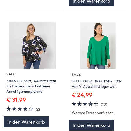
In den Warenkorb
SALE
SALE
KIM & CO. Shirt, 3/4-Arm Brazil
STEFFEN SCHRAUT Shirt 3/4-
Knit Jersey überschnittener
Arm V-Ausschnitt leger weit
Ärmel figurumspielend
€ 24,99
€ 31,99
3.7
10
(10)
4.0
2
von
Bewertungen
(2)
Weitere Farben verfügbar
von
Bewertungen
5
5
In den Warenkorb
In den Warenkorb