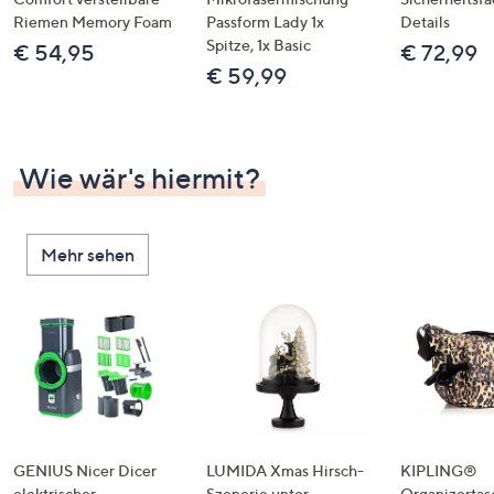
Riemen Memory Foam
Passform Lady 1x
Details
Spitze, 1x Basic
€ 54,95
€ 72,99
€ 59,99
Wie wär's hiermit?
Mehr sehen
GENIUS Nicer Dicer
LUMIDA Xmas Hirsch-
KIPLING®
elektrischer
Szenerie unter
Organizertas