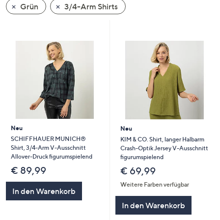
Grün
3/4-Arm Shirts
oder
wischen
Sie
auf
Touch-
Geräten
nach
links
bzw.
rechts,
um
Neu
Neu
diese
SCHIFFHAUER MUNICH®
KIM & CO. Shirt, langer Halbarm
Shirt, 3/4-Arm V-Ausschnitt
Crash-Optik Jersey V-Ausschnitt
anzuzeigen.
Allover-Druck figurumspielend
figurumspielend
€ 89,99
€ 69,99
Weitere Farben verfügbar
In den Warenkorb
In den Warenkorb