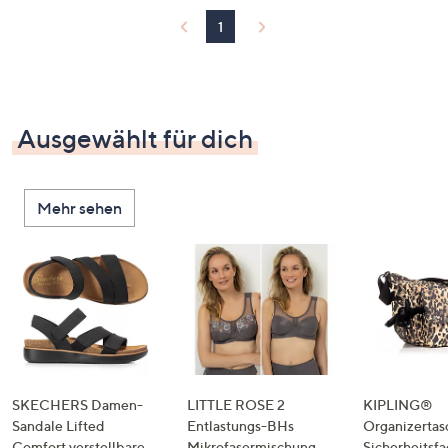
1
Ausgewählt für dich
Mehr sehen
SKECHERS Damen-
LITTLE ROSE 2
KIPLING®
Sandale Lifted
Entlastungs-BHs
Organizertas
Comfort verstellbare
Mikrofasermischung
Sicherheitsf