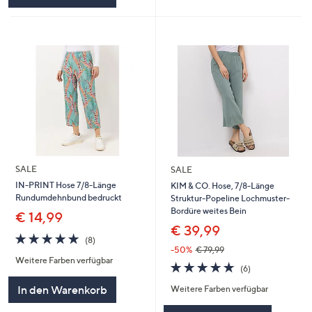
SALE
SALE
IN-PRINT Hose 7/8-Länge
KIM & CO. Hose, 7/8-Länge
Rundumdehnbund bedruckt
Struktur-Popeline Lochmuster-
Bordüre weites Bein
€ 14,99
€ 39,99
4.8
8
(8)
von
Bewertungen
-50%
€ 79,99
Weitere Farben verfügbar
5
4.7
6
(6)
von
Bewertungen
In den Warenkorb
Weitere Farben verfügbar
5