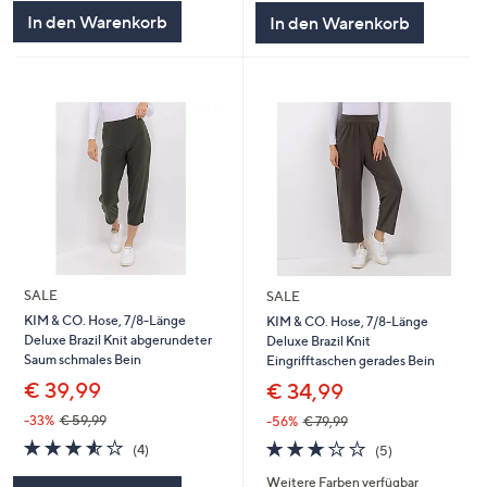
5
5
In den Warenkorb
In den Warenkorb
SALE
SALE
KIM & CO. Hose, 7/8-Länge
KIM & CO. Hose, 7/8-Länge
Deluxe Brazil Knit abgerundeter
Deluxe Brazil Knit
Saum schmales Bein
Eingrifftaschen gerades Bein
€ 39,99
€ 34,99
-33%
€ 59,99
-56%
€ 79,99
3.5
4
3.2
5
(4)
(5)
von
Bewertungen
von
Bewertungen
Weitere Farben verfügbar
5
5