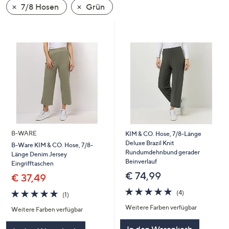
7/8 Hosen
Grün
oder
wischen
Sie
auf
Touch-
Geräten
nach
links
bzw.
rechts,
um
B-WARE
KIM & CO. Hose, 7/8-Länge
diese
Deluxe Brazil Knit
B-Ware KIM & CO. Hose, 7/8-
Rundumdehnbund gerader
Länge Denim Jersey
anzuzeigen.
Beinverlauf
Eingrifftaschen
€ 74,99
€ 37,49
5.0
4
5.0
1
(4)
(1)
von
Bewertungen
von
Bewertungen
Weitere Farben verfügbar
5
Weitere Farben verfügbar
5