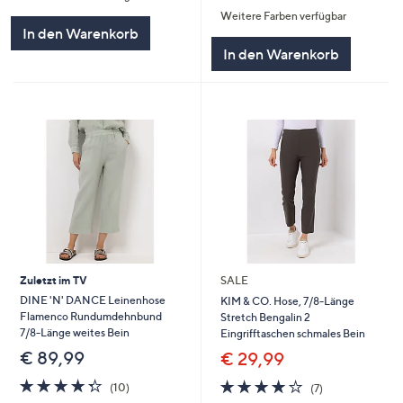
von
Bewertungen
Weitere Farben verfügbar
5
In den Warenkorb
In den Warenkorb
Zuletzt im TV
SALE
DINE 'N' DANCE Leinenhose
KIM & CO. Hose, 7/8-Länge
Flamenco Rundumdehnbund
Stretch Bengalin 2
7/8-Länge weites Bein
Eingrifftaschen schmales Bein
€ 89,99
€ 29,99
4.3
10
4.0
7
(10)
(7)
von
Bewertungen
von
Bewertungen