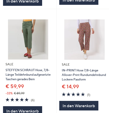
In den Warenkorb
In den Warenkorb
SALE
SALE
STEFFEN SCHRAUT Hose, 7/8-
IN-PRINT Hose 7/8-Länge
Länge Teildehnbund aufgesetzte
Allover-Print Rundumdehnbund
Taschen gerades Bein
Lockere Passform
€ 59,99
€ 14,99
5.0
1
-33%
€ 89,99
(1)
von
Bewertungen
5.0
6
(6)
5
von
Bewertungen
In den Warenkorb
5
In den Warenkorb