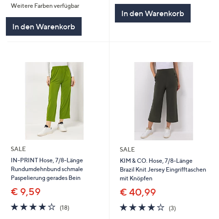
Weitere Farben verfügbar
5
5
In den Warenkorb
In den Warenkorb
SALE
SALE
IN-PRINT Hose, 7/8-Länge
KIM & CO. Hose, 7/8-Länge
Rundumdehnbund schmale
Brazil Knit Jersey Eingrifftaschen
Paspelierung gerades Bein
mit Knöpfen
€ 9,59
€ 40,99
3.8
18
3.7
3
(18)
(3)
von
Bewertungen
von
Bewertungen