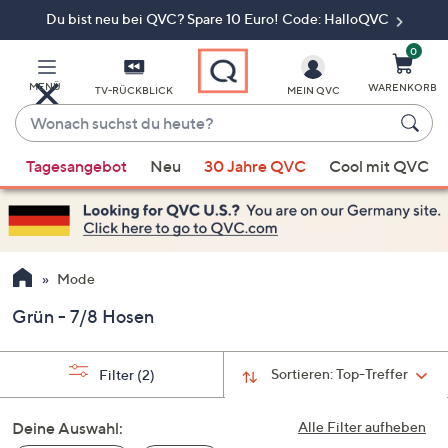
Du bist neu bei QVC? Spare 10 Euro! Code: HalloQVC
Zum
Hauptinhalt
springen
0
MENÜ
WARENKORB
TV-RÜCKBLICK
MEIN QVC
Wonach
suchst
Wenn
du
Tagesangebot
Neu
30 Jahre QVC
Cool mit QVC
Vorschläge
heute?
verfügbar
sind,
verwenden
Sie
Mode
die
Grün - 7/8 Hosen
Pfeiltasten
nach
oben
Sortieren:
Top-Treffer
Filter
(2)
und
nach
Deine Auswahl:
Alle Filter aufheben
unten