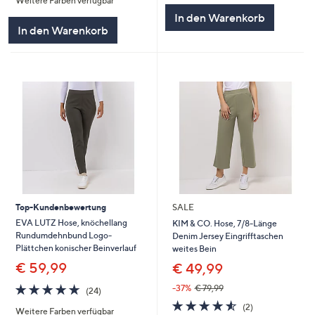
Weitere Farben verfügbar
5
In den Warenkorb
In den Warenkorb
Top-Kundenbewertung
SALE
EVA LUTZ Hose, knöchellang
KIM & CO. Hose, 7/8-Länge
Rundumdehnbund Logo-
Denim Jersey Eingrifftaschen
Plättchen konischer Beinverlauf
weites Bein
€ 59,99
€ 49,99
4.7
24
-37%
€ 79,99
(24)
von
Bewertungen
4.5
2
(2)
Weitere Farben verfügbar
5