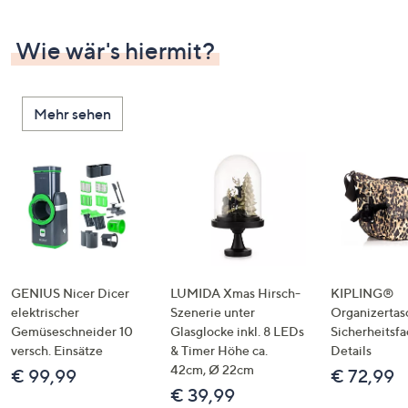
Wie wär's hiermit?
Mehr sehen
GENIUS Nicer Dicer
LUMIDA Xmas Hirsch-
KIPLING®
elektrischer
Szenerie unter
Organizertas
Gemüseschneider 10
Glasglocke inkl. 8 LEDs
Sicherheitsf
versch. Einsätze
& Timer Höhe ca.
Details
42cm, Ø 22cm
€ 99,99
€ 72,99
€ 39,99