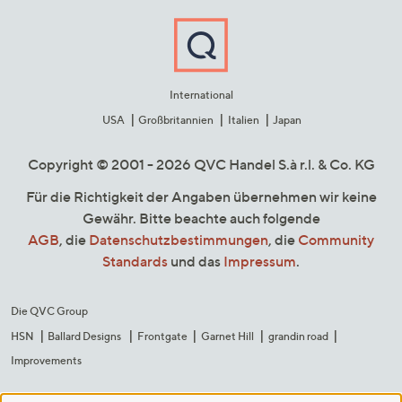
International
USA
Großbritannien
Italien
Japan
Copyright © 2001 - 2026 QVC Handel S.à r.l. & Co. KG
Für die Richtigkeit der Angaben übernehmen wir keine
Gewähr. Bitte beachte auch folgende
AGB
, die
Datenschutzbestimmungen
, die
Community
Standards
und das
Impressum
.
Die QVC Group
HSN
Ballard Designs
Frontgate
Garnet Hill
grandin road
Improvements