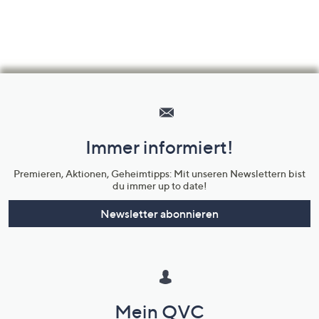
Hilfeseiten,
Service
und
Immer informiert!
Unternehmensinformationen
Premieren, Aktionen, Geheimtipps: Mit unseren Newslettern bist
du immer up to date!
Newsletter abonnieren
Mein QVC