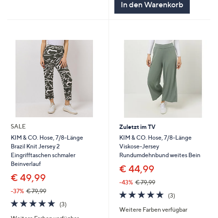
In den Warenkorb
SALE
Zuletzt im TV
KIM & CO. Hose, 7/8-Länge
KIM & CO. Hose, 7/8-Länge
Viskose-Jersey
Brazil Knit Jersey 2
Rundumdehnbund weites Bein
Eingrifftaschen schmaler
Beinverlauf
€ 44,99
€ 49,99
-43%
€ 79,99
-37%
€ 79,99
4.7
3
(3)
von
Bewertungen
4.7
3
(3)
Weitere Farben verfügbar
5
von
Bewertungen