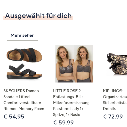
Ausgewählt für dich
Mehr sehen
SKECHERS Damen-
LITTLE ROSE 2
KIPLING®
Sandale Lifted
Entlastungs-BHs
Organizertas
Comfort verstellbare
Mikrofasermischung
Sicherheitsf
Riemen Memory Foam
Passform Lady 1x
Details
Spitze, 1x Basic
€ 54,95
€ 72,99
€ 59,99