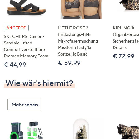
LITTLE ROSE 2
KIPLING®
ANGEBOT
Entlastungs-BHs
Organizertas
SKECHERS Damen-
Mikrofasermischung
Sicherheitsf
Sandale Lifted
Passform Lady 1x
Details
Comfort verstellbare
Spitze, 1x Basic
€ 72,99
Riemen Memory Foam
€ 59,99
€ 44,99
Wie wär's hiermit?
Mehr sehen