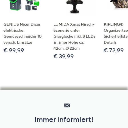
GENIUS Nicer Dicer
LUMIDA Xmas Hirsch-
KIPLING®
elektrischer
Szenerie unter
Organizertas
Gemüseschneider 10
Glasglocke inkl. 8 LEDs
Sicherheitsf
versch. Einsätze
& Timer Höhe ca.
Details
42cm, Ø 22cm
€ 99,99
€ 72,99
€ 39,99
Hilfeseiten,
Service
und
Immer informiert!
Unternehmensinformationen