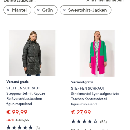
Deine Auswahl:
unten
Mäntel
Grün
Sweatshirt-Jacken
oder
wischen
Sie
auf
Touch-
Geräten
nach
links
bzw.
rechts,
um
Versand gratis
Versand gratis
diese
STEFFEN SCHRAUT
STEFFEN SCHRAUT
Steppmantel mit Kapuze
Strickmantel Lyon aufgesetzte
anzuzeigen.
Reißverschlusstaschen
Taschen Kontrastdetail
figurumspielend
figurumspielend
€ 99,99
€ 27,99
4.2
53
-47%
€ 189,99
(53)
von
Bewertungen
4.8
8
(8)