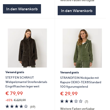
Weitere Farben verfügbar
5
von
Bewertungen
5
In den Warenkorb
In den Warenkorb
Versand gratis
Versand gratis
STEFFEN SCHRAUT
STRANDFEIN Nickijacke mit
Webpelzmantel Streifendetails
Kapuze OEKO-TEX®Standard
Eingrifftaschen leger weit
100 figurumspielend
€ 79,99
€ 29,99
3.1
7
-65%
€ 229,99
(7)
von
Bewertungen
3.7
69
(69)
Weitere Farben verfügbar
5
von
Bewertungen