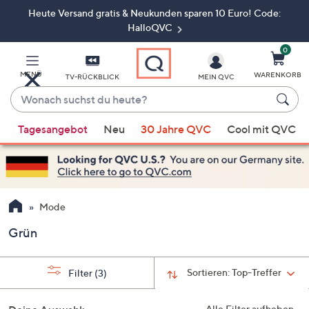
Heute Versand gratis & Neukunden sparen 10 Euro! Code:
Zum
Hauptinhalt
HalloQVC
springen
0
MENÜ
WARENKORB
TV-RÜCKBLICK
MEIN QVC
Wonach
suchst
Wenn
du
Tagesangebot
Neu
30 Jahre QVC
Cool mit QVC
Vorschläge
heute?
verfügbar
sind,
verwenden
Sie
Mode
die
Grün
Pfeiltasten
nach
oben
Sortieren:
Top-Treffer
Filter
(3)
und
nach
Alle Filter aufheben