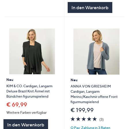
In den Warenkorb
Neu
Neu
KIM & CO. Cardigan, Langarm
ANNA VON GRIESHEIM
Deluxe Brazil Knit Ärmel mit
Cardigan, Langarm
Bündchen figurumspielend
Merino/Kaschmir offene Front
figurmumspielend
€ 69,99
€ 199,99
Weitere Farben verfügbar
5.0
3
(3)
von
Bewertungen
In den Warenkorb
Q Pay: Zahlung in 3 Raten
5