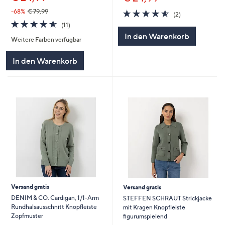
4.5
2
-68%
€ 79,99
(2)
von
Bewertungen
4.5
11
(11)
5
von
Bewertungen
In den Warenkorb
Weitere Farben verfügbar
5
In den Warenkorb
Versand gratis
Versand gratis
DENIM & CO. Cardigan, 1/1-Arm
STEFFEN SCHRAUT Strickjacke
Rundhalsausschnitt Knopfleiste
mit Kragen Knopfleiste
Zopfmuster
figurumspielend