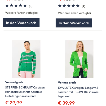
5.0
3
5.0
4
(3)
(4)
von
Bewertungen
von
Bewertungen
Weitere Farben verfügbar
Weitere Farben verfügbar
5
5
In den Warenkorb
In den Warenkorb
Versand gratis
Versand gratis
STEFFEN SCHRAUT Cardigan
EVA LUTZ Cardigan, Langarm 2
Rundhalsausschnitt Kontrast-
Taschen mit ECOVERO Viskose
Details figurumspielend
leger weit
€ 29,99
€ 39,99