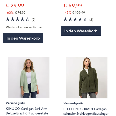
€ 29,99
€ 59,99
-60%
€ 74,99
-45%
€ 109,99
4.2
9
4.0
2
(9)
(2)
von
Bewertungen
von
Bewertungen
Weitere Farben verfügbar
5
5
In den Warenkorb
In den Warenkorb
Versand gratis
Versand gratis
KIM & CO. Cardigan, 3/4-Arm
STEFFEN SCHRAUT Cardigan
Deluxe Brazil Knit aufgesetzte
schmaler Stehkragen flauschiger