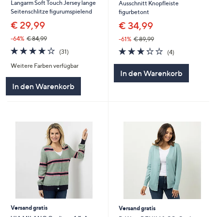
Langarm Soft Touch Jersey lange
Ausschnitt Knopfleiste
Seitenschlitze figurumspielend
figurbetont
€ 29,99
€ 34,99
-64%
€ 84,99
-61%
€ 89,99
3.6
31
3.2
4
(31)
(4)
von
Bewertungen
von
Bewertungen
Weitere Farben verfügbar
5
5
In den Warenkorb
In den Warenkorb
Versand gratis
Versand gratis