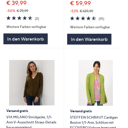
€ 39,99
€ 59,99
-50%
€ 79,99
-53%
€ 129,99
4.5
2
4.5
91
(2)
(91)
von
Bewertungen
von
Bewertungen
Weitere Farben verfügbar
Weitere Farben verfügbar
5
5
In den Warenkorb
In den Warenkorb
Versand gratis
Versand gratis
VIA MILANO Strickjacke, 1/1-
STEFFEN SCHRAUT Cardigan
Arm V-Ausschnitt Strass-Details
Boston 1/1-Arm, Schlitze mit
figurumspielend
ECOVERO Viskose leger weit