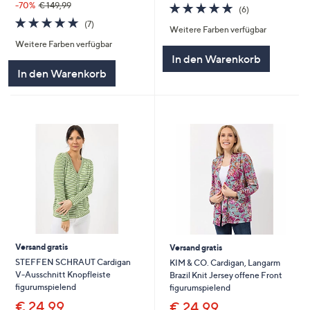
4.7
6
-70%
€ 149,99
(6)
von
Bewertungen
4.7
7
(7)
Weitere Farben verfügbar
5
von
Bewertungen
Weitere Farben verfügbar
5
In den Warenkorb
In den Warenkorb
Versand gratis
Versand gratis
STEFFEN SCHRAUT Cardigan
KIM & CO. Cardigan, Langarm
V-Ausschnitt Knopfleiste
Brazil Knit Jersey offene Front
figurumspielend
figurumspielend
€ 24,99
€ 24,99