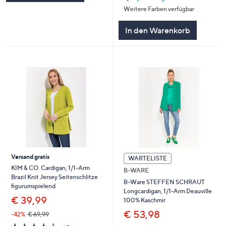
Weitere Farben verfügbar
In den Warenkorb
Versand gratis
WARTELISTE
KIM & CO. Cardigan, 1/1-Arm
B-WARE
Brazil Knit Jersey Seitenschlitze
B-Ware STEFFEN SCHRAUT
figurumspielend
Longcardigan, 1/1-Arm Deauville
€ 39,99
100% Kaschmir
€ 53,98
-42%
€ 69,99
4.3
15