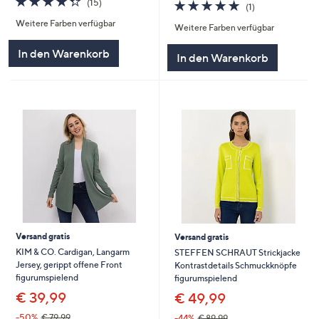
5.0
1
(15)
(1)
von
Bewertungen
von
Bewertungen
Weitere Farben verfügbar
5
Weitere Farben verfügbar
5
In den Warenkorb
In den Warenkorb
Versand gratis
Versand gratis
KIM & CO. Cardigan, Langarm
STEFFEN SCHRAUT Strickjacke
Jersey, gerippt offene Front
Kontrastdetails Schmuckknöpfe
figurumspielend
figurumspielend
€ 39,99
€ 49,99
-50%
€ 79,99
-44%
€ 89,99