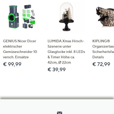
GENIUS Nicer Dicer
LUMIDA Xmas Hirsch-
KIPLING®
elektrischer
Szenerie unter
Organizertas
Gemüseschneider 10
Glasglocke inkl. 8 LEDs
Sicherheitsf
versch. Einsätze
& Timer Höhe ca.
Details
42cm, Ø 22cm
€ 99,99
€ 72,99
€ 39,99
Hilfeseiten,
Service