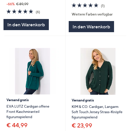
5.0
1
-66%
€ 89,99
(1)
von
Bewertungen
5.0
6
(6)
Weitere Farben verfügbar
5
von
Bewertungen
5
In den Warenkorb
In den Warenkorb
Versand gratis
Versand gratis
EVA LUTZ Cardigan offene
KIM & CO. Cardigan, Langarm
Front Kaschmiranteil
Soft Touch Jersey Strass-Knöpfe
figurumspielend
figurumspielend
€ 44,99
€ 23,99