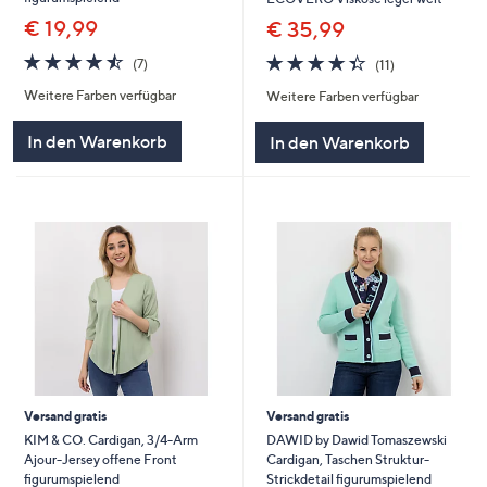
€ 19,99
€ 35,99
4.4
7
4.4
11
(7)
(11)
von
Bewertungen
von
Bewertungen
Weitere Farben verfügbar
Weitere Farben verfügbar
5
5
In den Warenkorb
In den Warenkorb
Versand gratis
Versand gratis
KIM & CO. Cardigan, 3/4-Arm
DAWID by Dawid Tomaszewski
Ajour-Jersey offene Front
Cardigan, Taschen Struktur-
figurumspielend
Strickdetail figurumspielend