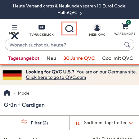
Heute Versand gratis & Neukunden sparen 10 Euro! Code:
Zum
Hauptinhalt
HalloQVC
springen
0
MENÜ
WARENKORB
TV-RÜCKBLICK
MEIN QVC
Wonach
suchst
Wenn
du
Tagesangebot
Neu
30 Jahre QVC
Cool mit QVC
Vorschläge
heute?
verfügbar
sind,
verwenden
Sie
Mode
die
Grün - Cardigan
Pfeiltasten
nach
oben
Sortieren:
Top-Treffer
Filter
(2)
und
nach
Alle Filter aufheben