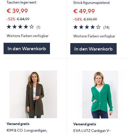
Taschen leger weit
Strick figurumspielend
€ 39,99
€ 49,99
-52%
€ 84,99
-58%
€ 119,99
4.0
1
3.7
74
(1)
(74)
von
Bewertungen
von
Bewertungen
Weitere Farben verfügbar
Weitere Farben verfügbar
5
5
In den Warenkorb
In den Warenkorb
Versand gratis
Versand gratis
KIM & CO. Longcardigan,
EVA LUTZ Cardigan V-