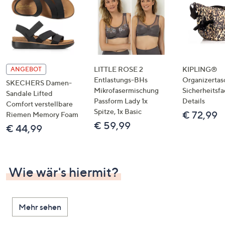
LITTLE ROSE 2
KIPLING®
ANGEBOT
Entlastungs-BHs
Organizertas
SKECHERS Damen-
Mikrofasermischung
Sicherheitsf
Sandale Lifted
Passform Lady 1x
Details
Comfort verstellbare
Spitze, 1x Basic
€ 72,99
Riemen Memory Foam
€ 59,99
€ 44,99
Wie wär's hiermit?
Mehr sehen