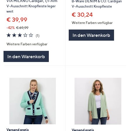
VIA MILANO Cardigan, 1/1-Arm
B-Ware DENIM & CO. Cardigan
V-Ausschnitt Knopfleiste leger
V-Ausschnitt Knopfleiste
weit
€ 30,24
€ 39,99
Weitere Farben verfügbar
-42%
€ 69,99
3.0
1
In den Warenkorb
(1)
von
Bewertungen
Weitere Farben verfügbar
5
In den Warenkorb
Versand gratis
Versand gratis