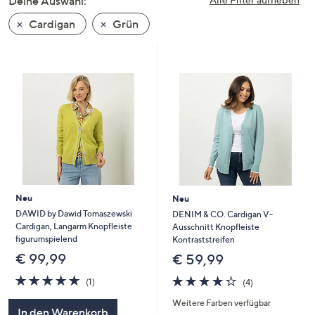
Deine Auswahl:
unten
Cardigan
Grün
oder
wischen
Sie
auf
Touch-
Geräten
nach
links
bzw.
rechts,
um
Neu
Neu
diese
DAWID by Dawid Tomaszewski
DENIM & CO. Cardigan V-
Cardigan, Langarm Knopfleiste
Ausschnitt Knopfleiste
anzuzeigen.
figurumspielend
Kontraststreifen
€ 99,99
€ 59,99
5.0
1
4.2
4
(1)
(4)
von
Bewertungen
von
Bewertungen
Weitere Farben verfügbar
5
5
In den Warenkorb