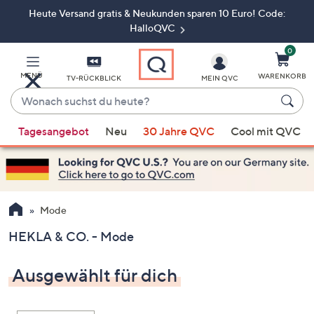
Heute Versand gratis & Neukunden sparen 10 Euro! Code:
Zum
Hauptinhalt
HalloQVC
springen
0
MENÜ
WARENKORB
TV-RÜCKBLICK
MEIN QVC
Wonach
suchst
Wenn
du
Tagesangebot
Neu
30 Jahre QVC
Cool mit QVC
Vorschläge
heute?
verfügbar
sind,
verwenden
Sie
Mode
die
HEKLA & CO. - Mode
Pfeiltasten
nach
Ausgewählt für dich
oben
und
nach