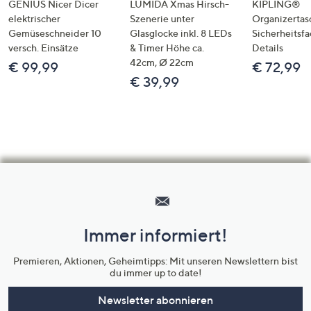
GENIUS Nicer Dicer
LUMIDA Xmas Hirsch-
KIPLING®
elektrischer
Szenerie unter
Organizertas
Gemüseschneider 10
Glasglocke inkl. 8 LEDs
Sicherheitsf
versch. Einsätze
& Timer Höhe ca.
Details
42cm, Ø 22cm
€ 99,99
€ 72,99
€ 39,99
Hilfeseiten,
Service
und
Immer informiert!
Unternehmensinformationen
Premieren, Aktionen, Geheimtipps: Mit unseren Newslettern bist
du immer up to date!
Newsletter abonnieren