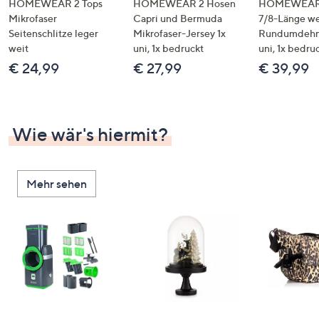
HOMEWEAR 2 Tops
HOMEWEAR 2 Hosen
HOMEWEAR 
Mikrofaser
Capri und Bermuda
7/8-Länge we
Seitenschlitze leger
Mikrofaser-Jersey 1x
Rundumdehn
weit
uni, 1x bedruckt
uni, 1x bedru
€ 24,99
€ 27,99
€ 39,99
Wie wär's hiermit?
Mehr sehen