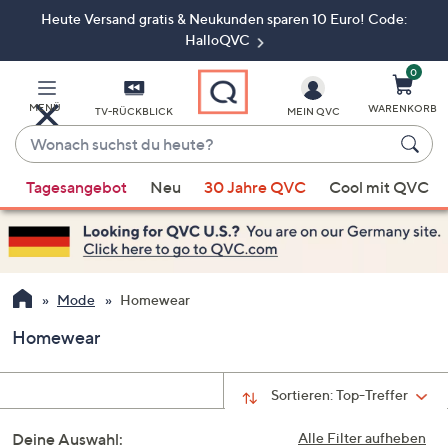
Heute Versand gratis & Neukunden sparen 10 Euro! Code:
Zum
Hauptinhalt
HalloQVC
springen
0
MENÜ
WARENKORB
TV-RÜCKBLICK
MEIN QVC
Wonach
suchst
Wenn
du
Tagesangebot
Neu
30 Jahre QVC
Cool mit QVC
Vorschläge
heute?
verfügbar
sind,
verwenden
Sie
Mode
Homewear
die
Homewear
Pfeiltasten
nach
oben
Sortieren:
Top-Treffer
und
Deine Auswahl:
nach
Alle Filter aufheben