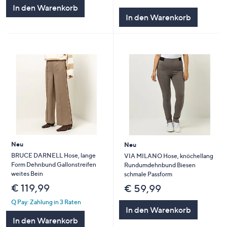
In den Warenkorb
In den Warenkorb
Neu
Neu
BRUCE DARNELL Hose, lange
VIA MILANO Hose, knöchellang
Form Dehnbund Gallonstreifen
Rundumdehnbund Biesen
weites Bein
schmale Passform
€ 119,99
€ 59,99
Q Pay: Zahlung in 3 Raten
In den Warenkorb
In den Warenkorb