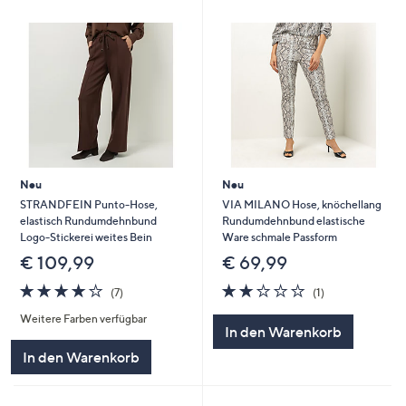
Neu
Neu
STRANDFEIN Punto-Hose,
VIA MILANO Hose, knöchellang
elastisch Rundumdehnbund
Rundumdehnbund elastische
Logo-Stickerei weites Bein
Ware schmale Passform
€ 109,99
€ 69,99
3.9
7
2.0
1
(7)
(1)
von
Bewertungen
von
Bewertungen
Weitere Farben verfügbar
5
5
In den Warenkorb
In den Warenkorb