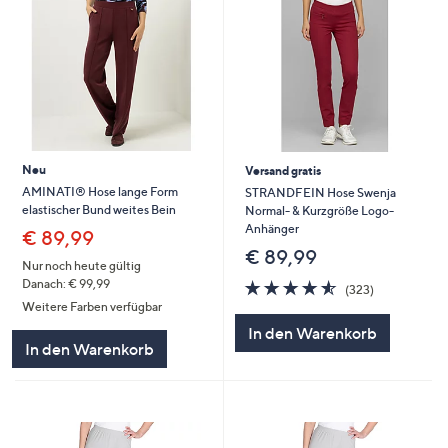
Neu
Versand gratis
AMINATI® Hose lange Form
STRANDFEIN Hose Swenja
elastischer Bund weites Bein
Normal- & Kurzgröße Logo-
Anhänger
€ 89,99
€ 89,99
Nur noch heute gültig
4.5
323
Danach: € 99,99
(323)
von
Bewertungen
Weitere Farben verfügbar
5
In den Warenkorb
In den Warenkorb