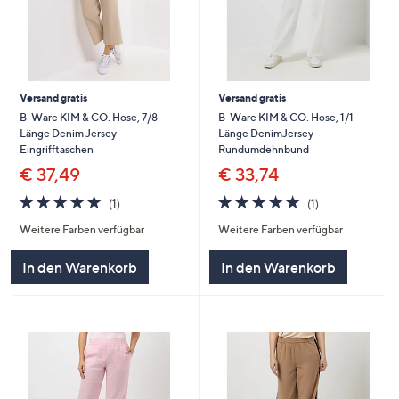
Versand gratis
Versand gratis
B-Ware KIM & CO. Hose, 7/8-
B-Ware KIM & CO. Hose, 1/1-
Länge Denim Jersey
Länge DenimJersey
Eingrifftaschen
Rundumdehnbund
€ 37,49
€ 33,74
5.0
1
5.0
1
(1)
(1)
von
Bewertungen
von
Bewertungen
Weitere Farben verfügbar
Weitere Farben verfügbar
5
5
In den Warenkorb
In den Warenkorb