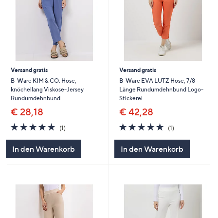
Versand gratis
Versand gratis
B-Ware KIM & CO. Hose,
B-Ware EVA LUTZ Hose, 7/8-
knöchellang Viskose-Jersey
Länge Rundumdehnbund Logo-
Rundumdehnbund
Stickerei
€ 28,18
€ 42,28
5.0
1
5.0
1
(1)
(1)
von
Bewertungen
von
Bewertungen
5
5
In den Warenkorb
In den Warenkorb