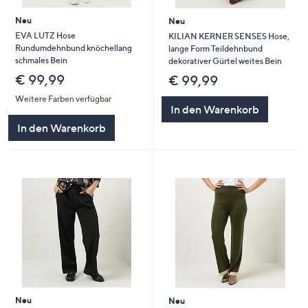
Neu
Neu
EVA LUTZ Hose
KILIAN KERNER SENSES Hose,
Rundumdehnbund knöchellang
lange Form Teildehnbund
schmales Bein
dekorativer Gürtel weites Bein
€ 99,99
€ 99,99
Weitere Farben verfügbar
In den Warenkorb
In den Warenkorb
Neu
Neu