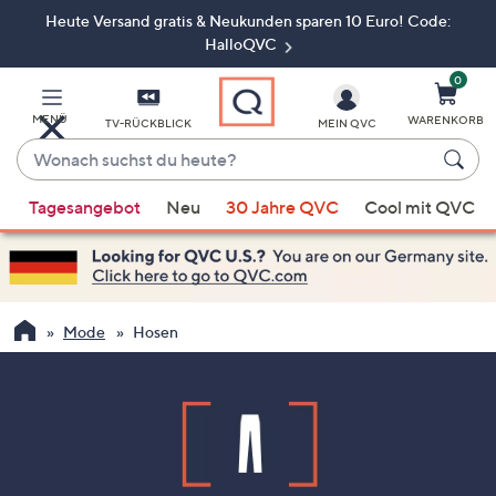
Heute Versand gratis & Neukunden sparen 10 Euro! Code:
Zum
Hauptinhalt
HalloQVC
springen
0
MENÜ
WARENKORB
TV-RÜCKBLICK
MEIN QVC
Wonach
suchst
Wenn
du
Tagesangebot
Neu
30 Jahre QVC
Cool mit QVC
Vorschläge
heute?
verfügbar
sind,
verwenden
Sie
Mode
Hosen
die
Pfeiltasten
nach
oben
und
nach