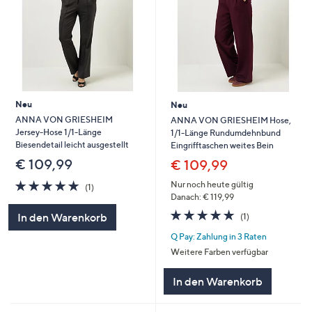
Neu
Neu
ANNA VON GRIESHEIM
ANNA VON GRIESHEIM Hose,
Jersey-Hose 1/1-Länge
1/1-Länge Rundumdehnbund
Biesendetail leicht ausgestellt
Eingrifftaschen weites Bein
€ 109,99
€ 109,99
5.0
1
Nur noch heute gültig
(1)
von
Bewertungen
Danach: € 119,99
5
5.0
1
In den Warenkorb
(1)
von
Bewertungen
Q Pay: Zahlung in 3 Raten
5
Weitere Farben verfügbar
In den Warenkorb