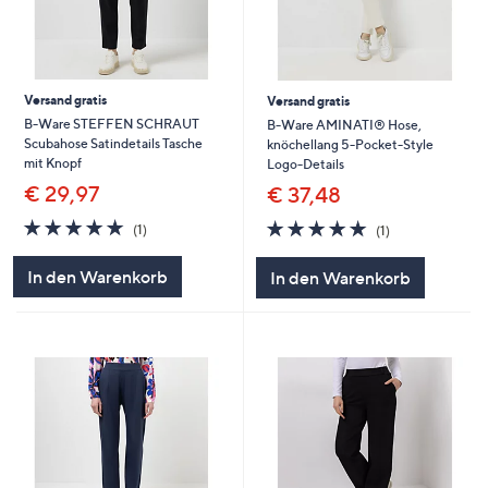
Versand gratis
Versand gratis
B-Ware STEFFEN SCHRAUT
B-Ware AMINATI® Hose,
Scubahose Satindetails Tasche
knöchellang 5-Pocket-Style
mit Knopf
Logo-Details
€ 29,97
€ 37,48
5.0
1
5.0
1
(1)
(1)
von
Bewertungen
von
Bewertungen
5
5
In den Warenkorb
In den Warenkorb