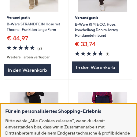
Versand gratis
Versand gratis
B-Ware STRANDFEIN Hose mit
B-Ware KIM & CO. Hose,
Thermo- Funktion lange Form
knöchellang Denim Jersey
Rundumdehnbund
€ 44,97
€ 33,74
5.0
2
(2)
von
Bewertungen
5.0
1
(1)
Weitere Farben verfügbar
5
von
Bewertungen
5
In den Warenkorb
In den Warenkorb
Für ein personalisiertes Shopping-Erlebnis
Bitte wähle „Alle Cookies zulassen“, wenn du damit
einverstanden bist, dass wir in Zusammenarbeit mit
Drittanbietern auf deinem Endgerät technische & profilbildende