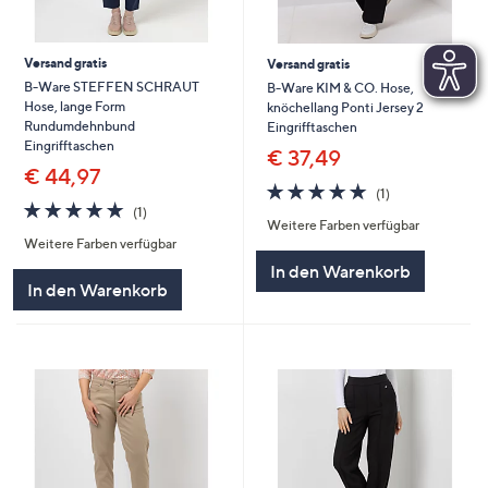
Versand gratis
Versand gratis
B-Ware STEFFEN SCHRAUT
B-Ware KIM & CO. Hose,
Hose, lange Form
knöchellang Ponti Jersey 2
Rundumdehnbund
Eingrifftaschen
Eingrifftaschen
€ 37,49
€ 44,97
5.0
1
(1)
5.0
1
von
Bewertungen
(1)
Weitere Farben verfügbar
von
Bewertungen
5
Weitere Farben verfügbar
5
In den Warenkorb
In den Warenkorb