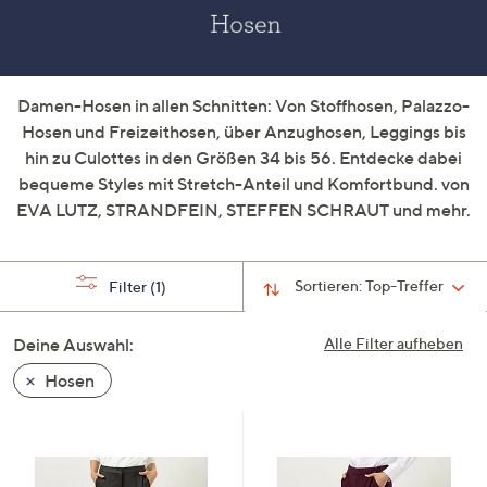
unten
oder
wischen
Sie
Damen-Hosen in allen Schnitten: Von Stoffhosen, Palazzo-
auf
Hosen und Freizeithosen, über Anzughosen, Leggings bis
Touch-
hin zu Culottes in den Größen 34 bis 56. Entdecke dabei
Geräten
bequeme Styles mit Stretch-Anteil und Komfortbund. von
nach
EVA LUTZ, STRANDFEIN, STEFFEN SCHRAUT und mehr.
links
bzw.
rechts,
Sortieren:
Top-Treffer
Filter
(1)
um
diese
Deine Auswahl:
Alle Filter aufheben
anzuzeigen.
Hosen