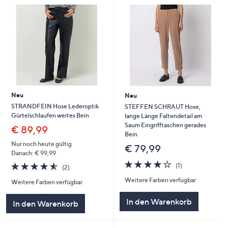
Neu
Neu
STRANDFEIN Hose Lederoptik
STEFFEN SCHRAUT Hose,
Gürtelschlaufen weites Bein
lange Länge Faltendetail am
Saum Eingrifftaschen gerades
€ 89,99
Bein
Nur noch heute gültig
€ 79,99
Danach: € 99,99
4.0
1
4.5
2
(1)
(2)
von
Bewertungen
von
Bewertungen
Weitere Farben verfügbar
5
Weitere Farben verfügbar
5
In den Warenkorb
In den Warenkorb