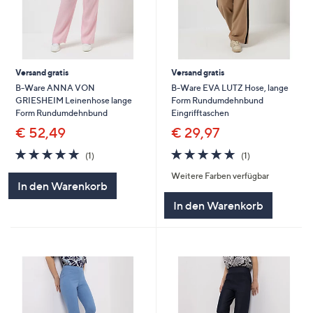
Versand gratis
Versand gratis
B-Ware ANNA VON
B-Ware EVA LUTZ Hose, lange
GRIESHEIM Leinenhose lange
Form Rundumdehnbund
Form Rundumdehnbund
Eingrifftaschen
€ 52,49
€ 29,97
5.0
1
5.0
1
(1)
(1)
von
Bewertungen
von
Bewertungen
Weitere Farben verfügbar
5
5
In den Warenkorb
In den Warenkorb