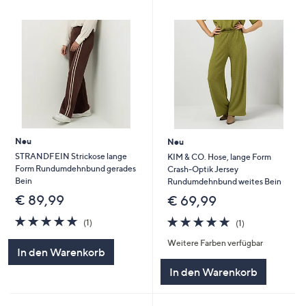
Neu
Neu
STRANDFEIN Strickose lange
KIM & CO. Hose, lange Form
Form Rundumdehnbund gerades
Crash-Optik Jersey
Bein
Rundumdehnbund weites Bein
€ 89,99
€ 69,99
5.0
1
5.0
1
(1)
(1)
von
Bewertungen
von
Bewertungen
Weitere Farben verfügbar
5
5
In den Warenkorb
In den Warenkorb