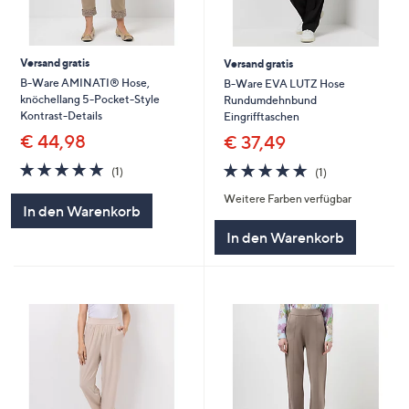
Versand gratis
Versand gratis
B-Ware AMINATI® Hose,
B-Ware EVA LUTZ Hose
knöchellang 5-Pocket-Style
Rundumdehnbund
Kontrast-Details
Eingrifftaschen
€ 44,98
€ 37,49
5.0
1
5.0
1
(1)
(1)
von
Bewertungen
von
Bewertungen
Weitere Farben verfügbar
5
5
In den Warenkorb
In den Warenkorb