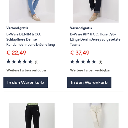
Versand gratis
Versand gratis
B-Ware DENIM & CO.
B-Ware KIM & CO. Hose, 7/8-
Schlupfhose Denise
Länge Denim Jersey aufgesetzte
Rundumdehnbund knöchellang
Taschen
€ 22,49
€ 37,49
5.0
1
5.0
1
(1)
(1)
von
Bewertungen
von
Bewertungen
Weitere Farben verfügbar
Weitere Farben verfügbar
5
5
In den Warenkorb
In den Warenkorb