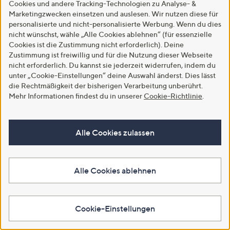
Cookies und andere Tracking-Technologien zu Analyse- &
Marketingzwecken einsetzen und auslesen. Wir nutzen diese für
Versand gratis
Versand gratis
personalisierte und nicht-personalisierte Werbung. Wenn du dies
B-Ware KIM & CO. Hose,
B-Ware DAWID by Dawid
nicht wünschst, wähle „Alle Cookies ablehnen“ (für essenzielle
knöchellang Deluxe Brazil Knit 2
Tomaszewski Hose, knöchellang
Cookies ist die Zustimmung nicht erforderlich). Deine
Gesäßtaschen
mit Bügelfalte
Zustimmung ist freiwillig und für die Nutzung dieser Webseite
€ 29,97
€ 36,74
nicht erforderlich. Du kannst sie jederzeit widerrufen, indem du
5.0
5
5.0
1
unter „Cookie-Einstellungen“ deine Auswahl änderst. Dies lässt
(5)
(1)
von
Bewertungen
von
Bewertungen
die Rechtmäßigkeit der bisherigen Verarbeitung unberührt.
Weitere Farben verfügbar
5
5
Mehr Informationen findest du in unserer
Cookie-Richtlinie
.
In den Warenkorb
In den Warenkorb
Alle Cookies zulassen
Alle Cookies ablehnen
Cookie-Einstellungen