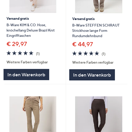
Versand gratis
Versand gratis
B-Ware KIM & CO. Hose,
B-Ware STEFFEN SCHRAUT
knöchellang Deluxe Brazil Knit
Strickhose lange Form
Eingrifftaschen
Rundumdehnbund
€ 29,97
€ 44,97
5.0
1
5.0
1
(1)
(1)
von
Bewertungen
von
Bewertungen
Weitere Farben verfügbar
Weitere Farben verfügbar
5
5
In den Warenkorb
In den Warenkorb