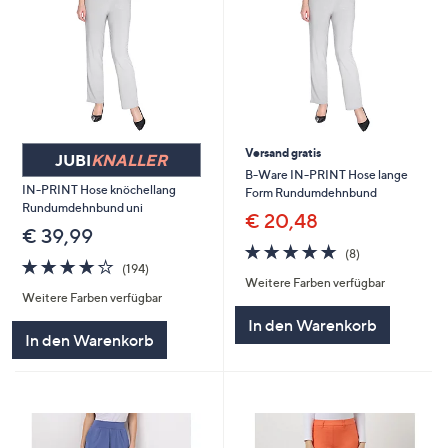
Versand gratis
JUBI
KNALLER
B-Ware IN-PRINT Hose lange
IN-PRINT Hose knöchellang
Form Rundumdehnbund
Rundumdehnbund uni
€ 20,48
€ 39,99
4.9
8
(8)
4.2
194
von
Bewertungen
(194)
von
Bewertungen
Weitere Farben verfügbar
5
Weitere Farben verfügbar
5
In den Warenkorb
In den Warenkorb