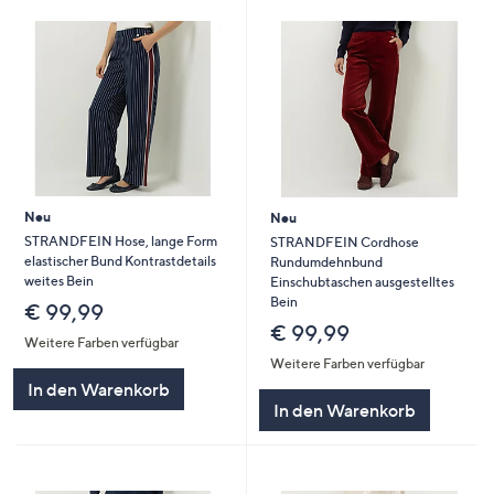
Neu
Neu
STRANDFEIN Hose, lange Form
STRANDFEIN Cordhose
elastischer Bund Kontrastdetails
Rundumdehnbund
weites Bein
Einschubtaschen ausgestelltes
Bein
€ 99,99
€ 99,99
Weitere Farben verfügbar
Weitere Farben verfügbar
In den Warenkorb
In den Warenkorb