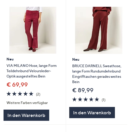
Neu
Neu
VIA MILANO Hose, lange Form
BRUCE DARNELL Sweathose,
Teildehnbund Veloursleder-
lange Form Rundumdehnbund
Optik ausgestelltes Bein
Eingrifftaschen gerades weites
Bein
€ 69,99
€ 89,99
5.0
2
(2)
von
Bewertungen
5.0
1
(1)
Weitere Farben verfügbar
5
von
Bewertungen
5
In den Warenkorb
In den Warenkorb