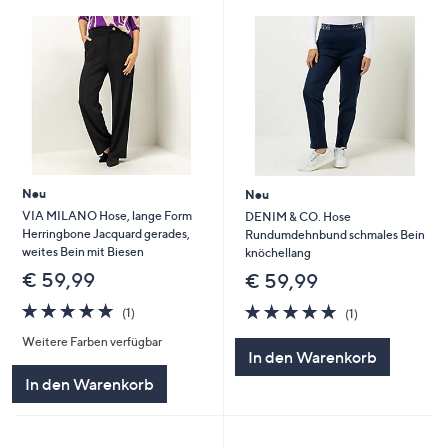
Neu
Neu
VIA MILANO Hose, lange Form
DENIM & CO. Hose
Herringbone Jacquard gerades,
Rundumdehnbund schmales Bein
weites Bein mit Biesen
knöchellang
€ 59,99
€ 59,99
5.0
1
5.0
1
(1)
(1)
von
Bewertungen
von
Bewertungen
Weitere Farben verfügbar
5
5
In den Warenkorb
In den Warenkorb