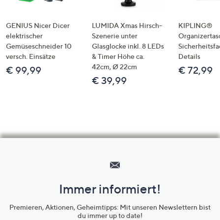
GENIUS Nicer Dicer
LUMIDA Xmas Hirsch-
KIPLING®
elektrischer
Szenerie unter
Organizertas
Gemüseschneider 10
Glasglocke inkl. 8 LEDs
Sicherheitsf
versch. Einsätze
& Timer Höhe ca.
Details
42cm, Ø 22cm
€ 99,99
€ 72,99
€ 39,99
Hilfeseiten,
Service
und
Immer informiert!
Unternehmensinformationen
Premieren, Aktionen, Geheimtipps: Mit unseren Newslettern bist
du immer up to date!