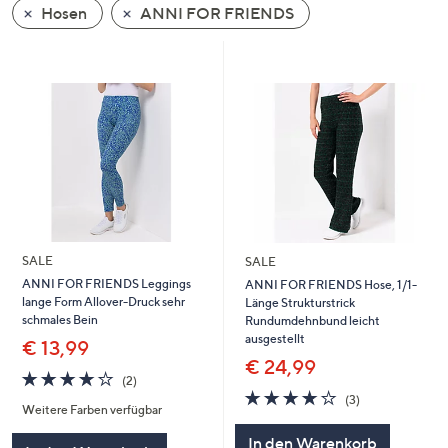
Hosen
ANNI FOR FRIENDS
oder
wischen
Sie
auf
Touch-
Geräten
nach
links
bzw.
rechts,
um
SALE
SALE
diese
ANNI FOR FRIENDS Leggings
ANNI FOR FRIENDS Hose, 1/1-
lange Form Allover-Druck sehr
Länge Strukturstrick
anzuzeigen.
schmales Bein
Rundumdehnbund leicht
ausgestellt
€ 13,99
€ 24,99
4.0
2
(2)
von
Bewertungen
3.7
3
(3)
Weitere Farben verfügbar
5
von
Bewertungen
5
In den Warenkorb