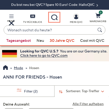
Du bist neu bei QVC? Spare 10 Euro! Code: HalloQVC
Zum
Hauptinhalt
springen
0
MENÜ
WARENKORB
TV-RÜCKBLICK
MEIN QVC
Wonach
suchst
Wenn
du
Tagesangebot
Neu
30 Jahre QVC
Cool mit QVC
Vorschläge
heute?
verfügbar
sind,
verwenden
Sie
Mode
Hosen
die
ANNI FOR FRIENDS - Hosen
Pfeiltasten
nach
oben
Sortieren:
Top-Treffer
Filter
(2)
und
nach
Deine Auswahl:
Alle Filter aufheben
unten