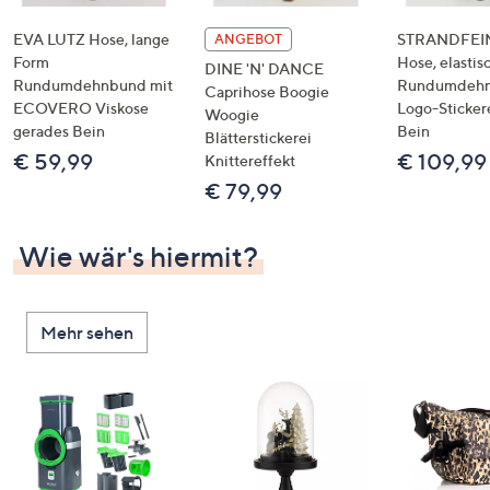
EVA LUTZ Hose, lange
STRANDFEIN
ANGEBOT
Form
Hose, elastis
DINE 'N' DANCE
Rundumdehnbund mit
Rundumdeh
Caprihose Boogie
ECOVERO Viskose
Logo-Sticker
Woogie
gerades Bein
Bein
Blätterstickerei
€ 59,99
€ 109,99
Knittereffekt
€ 79,99
Wie wär's hiermit?
Mehr sehen