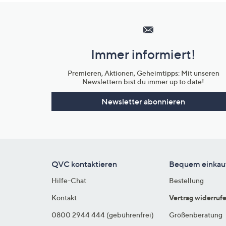
Hilfeseiten,
Service
und
Immer informiert!
Unternehmensinformationen
Premieren, Aktionen, Geheimtipps: Mit unseren
Newslettern bist du immer up to date!
Newsletter abonnieren
QVC kontaktieren
Bequem einkau
Hilfe-Chat
Bestellung
Kontakt
Vertrag widerruf
0800 2944 444 (gebührenfrei)
Größenberatung