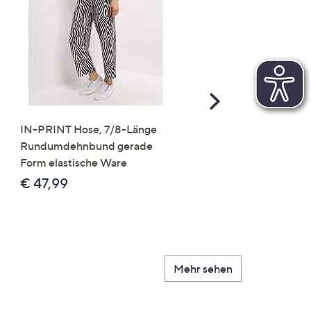
Scroll
Right
IN-PRINT Hose, 7/8-Länge
SALE
Rundumdehnbund gerade
IN-PRINT Hose lange F
Form elastische Ware
Rundumdehnbund elast
Ware
€ 47,99
€ 19,99
Mehr sehen