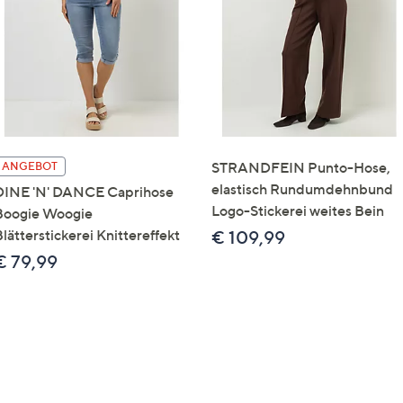
e
f
ouch-
eräten
ach
nks
zw.
chts,
STRANDFEIN Punto-Hose,
ANGEBOT
m
elastisch Rundumdehnbund
DINE 'N' DANCE Caprihose
ese
Logo-Stickerei weites Bein
Boogie Woogie
zuzeigen.
lätterstickerei Knittereffekt
€ 109,99
€ 79,99