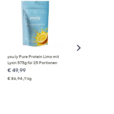
Scroll
Right
you:ly Pure Protein Limo mit
STRANDFEIN Punto-Ho
Lysin 575g für 25 Portionen
elastisch Rundumdehnb
Logo-Stickerei weites B
€ 49,99
€ 109,99
€ 86,94 /1 kg