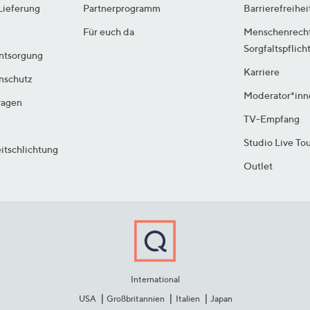
Lieferung
Partnerprogramm
Barrierefreihei
Für euch da
Menschenrech
Sorgfaltspflich
ntsorgung
Karriere
enschutz
Moderator*inn
ragen
TV-Empfang
Studio Live To
itschlichtung
Outlet
International
USA
Großbritannien
Italien
Japan