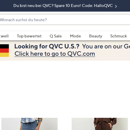
Du bist neu bei QVC? Spare 10 Euro! Code: HalloQVC
onach
chst
enn
u
rschläge
:well
Top bewertet
Q Sale
Mode
Beauty
Schmuck
eute?
rfügbar
nd,
erwenden
e
e
eiltasten
ach
ben
nd
ach
nten
der
ischen