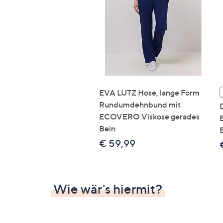
Si
au
T
G
n
li
b
re
EVA LUTZ Hose, lange Form
u
Rundumdehnbund mit
di
ECOVERO Viskose gerades
an
Bein
B
€ 59,99
Wie wär's hiermit?