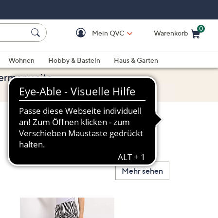
0
Mein QVC
Warenkorb
Einkaufswagen ist le
Wohnen
Hobby & Basteln
Haus & Garten
Mehr sehen