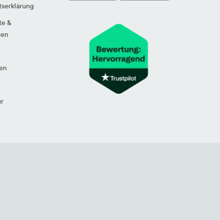
tserklärung
te &
ten
en
ur