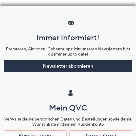
Hilfeseiten,
Service
und
Immer informiert!
Unternehmensinformationen
Premieren, Aktionen, Geheimtipps: Mit unseren Newslettern bist
du immer up to date!
Newsletter abonnieren
Mein QVC
Verwalte deine persönlichen Daten und Bestellungen sowie deine
Wunschliste in deinem Kundenkonto
Kunden-Konto
Bestell-Status