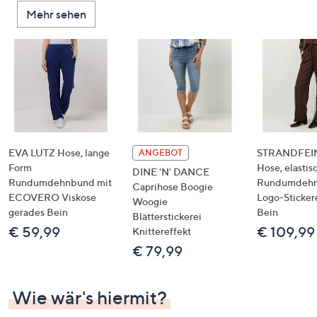
oder
Mehr sehen
wischen
Sie
auf
Touch-
Geräten
nach
links
bzw.
EVA LUTZ Hose, lange
STRANDFEIN
ANGEBOT
rechts,
Form
Hose, elastis
DINE 'N' DANCE
um
Rundumdehnbund mit
Rundumdeh
Caprihose Boogie
ECOVERO Viskose
Logo-Sticker
diese
Woogie
gerades Bein
Bein
anzuzeigen.
Blätterstickerei
€ 59,99
€ 109,99
Knittereffekt
€ 79,99
Wie wär's hiermit?