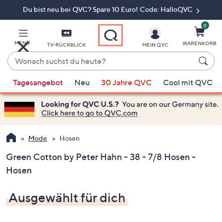
Du bist neu bei QVC? Spare 10 Euro! Code: HalloQVC
Zum
Hauptinhalt
springen
0
MENÜ
WARENKORB
TV-RÜCKBLICK
MEIN QVC
Wonach
suchst
Wenn
du
Tagesangebot
Neu
30 Jahre QVC
Cool mit QVC
Vorschläge
heute?
verfügbar
sind,
verwenden
Sie
Mode
Hosen
die
Green Cotton by Peter Hahn - 38 - 7/8 Hosen -
Pfeiltasten
Hosen
nach
oben
Ausgewählt für dich
und
nach
unten