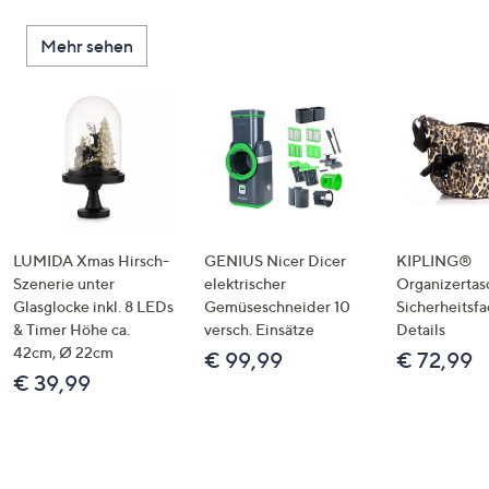
Mehr sehen
LUMIDA Xmas Hirsch-
GENIUS Nicer Dicer
KIPLING®
Szenerie unter
elektrischer
Organizertas
Glasglocke inkl. 8 LEDs
Gemüseschneider 10
Sicherheitsf
& Timer Höhe ca.
versch. Einsätze
Details
42cm, Ø 22cm
€ 99,99
€ 72,99
€ 39,99