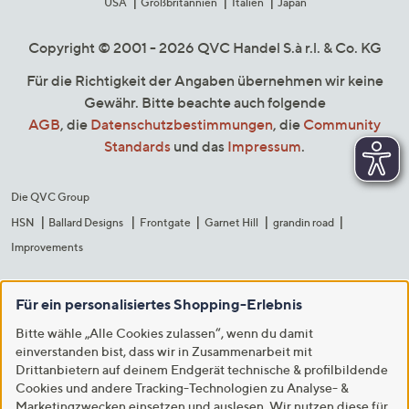
USA
Großbritannien
Italien
Japan
Copyright © 2001 - 2026 QVC Handel S.à r.l. & Co. KG
Für die Richtigkeit der Angaben übernehmen wir keine
Gewähr. Bitte beachte auch folgende
AGB
, die
Datenschutzbestimmungen
, die
Community
Standards
und das
Impressum
.
Die QVC Group
HSN
Ballard Designs
Frontgate
Garnet Hill
grandin road
Improvements
Für ein personalisiertes Shopping-Erlebnis
Bitte wähle „Alle Cookies zulassen“, wenn du damit
einverstanden bist, dass wir in Zusammenarbeit mit
Drittanbietern auf deinem Endgerät technische & profilbildende
Cookies und andere Tracking-Technologien zu Analyse- &
Marketingzwecken einsetzen und auslesen. Wir nutzen diese für