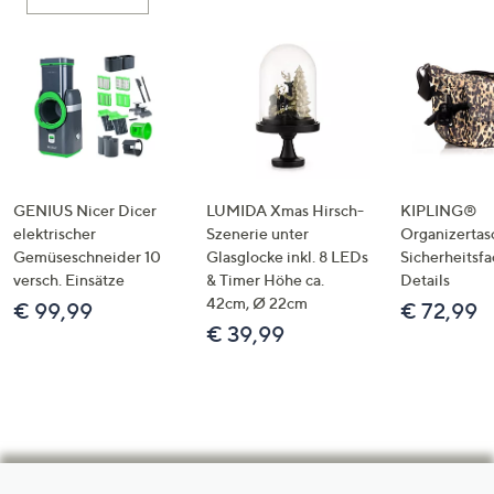
GENIUS Nicer Dicer
LUMIDA Xmas Hirsch-
KIPLING®
elektrischer
Szenerie unter
Organizertas
Gemüseschneider 10
Glasglocke inkl. 8 LEDs
Sicherheitsf
versch. Einsätze
& Timer Höhe ca.
Details
42cm, Ø 22cm
€ 99,99
€ 72,99
€ 39,99
Hilfeseiten,