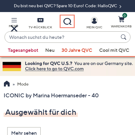
Du bist neu bei QVC? Spare 10 Euro! Code: HalloQVC
Zum
Hauptinhalt
springen
0
MENÜ
WARENKORB
TV-RÜCKBLICK
MEIN QVC
Wonach
suchst
Wenn
du
Tagesangebot
Neu
30 Jahre QVC
Cool mit QVC
Vorschläge
heute?
verfügbar
sind,
verwenden
Sie
Mode
die
ICONIC by Marina Hoermanseder - 40
Pfeiltasten
nach
Ausgewählt für dich
oben
und
nach
Mehr sehen
unten