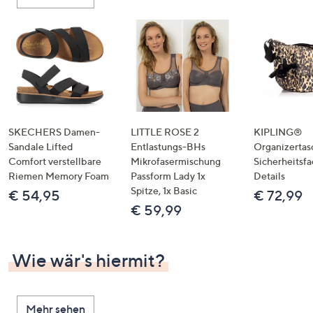
oder
wischen
Sie
auf
Touch-
Geräten
nach
links
SKECHERS Damen-
LITTLE ROSE 2
KIPLING®
bzw.
Sandale Lifted
Entlastungs-BHs
Organizertas
Comfort verstellbare
Mikrofasermischung
Sicherheitsf
rechts,
Riemen Memory Foam
Passform Lady 1x
Details
um
Spitze, 1x Basic
€ 54,95
€ 72,99
diese
€ 59,99
anzuzeigen.
Wie wär's hiermit?
Mehr sehen