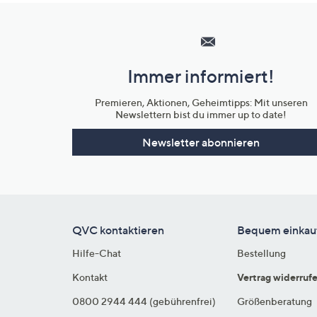
Hilfeseiten,
Service
und
Immer informiert!
Unternehmensinformationen
Premieren, Aktionen, Geheimtipps: Mit unseren
Newslettern bist du immer up to date!
Newsletter abonnieren
QVC kontaktieren
Bequem einkau
Hilfe-Chat
Bestellung
Kontakt
Vertrag widerruf
0800 2944 444 (gebührenfrei)
Größenberatung