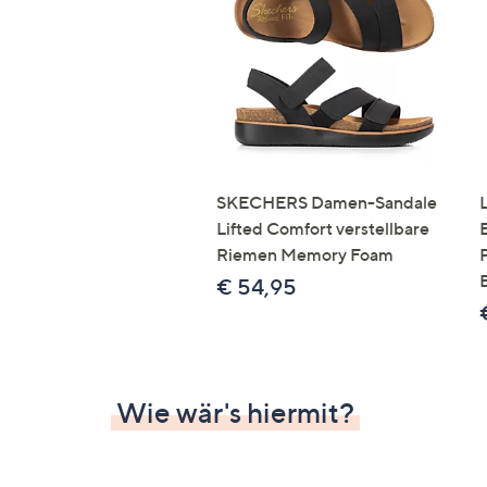
Si
au
T
G
n
li
b
re
SKECHERS Damen-Sandale
u
Lifted Comfort verstellbare
di
Riemen Memory Foam
an
€ 54,95
Wie wär's hiermit?