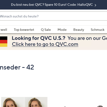
Du bist neu bei QVC? Spare 10 Euro! Code: HalloQVC
onach
chst
enn
u
rschläge
:well
Top bewertet
Q Sale
Mode
Beauty
Schmuck
eute?
rfügbar
nd,
erwenden
e
e
eiltasten
seder - 42
ach
ben
nd
ach
nten
der
ischen