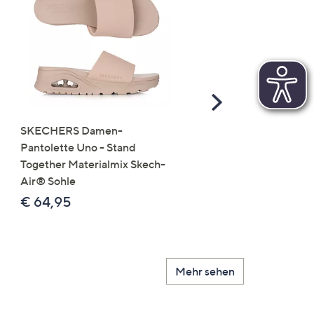
Scroll
Right
SKECHERS Damen-
JERYMOOD HOMEWEA
Pantolette Uno - Stand
Tops Mikrofaser Seitensc
Together Materialmix Skech-
leger weit
Air® Sohle
€ 24,99
€ 64,95
Mehr sehen