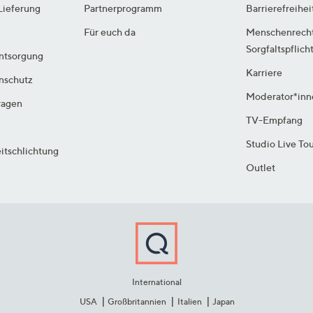
Lieferung
Partnerprogramm
Barrierefreihei
Für euch da
Menschenrech
Sorgfaltspflich
ntsorgung
Karriere
enschutz
Moderator*inn
ragen
TV-Empfang
Studio Live To
itschlichtung
Outlet
International
USA
Großbritannien
Italien
Japan