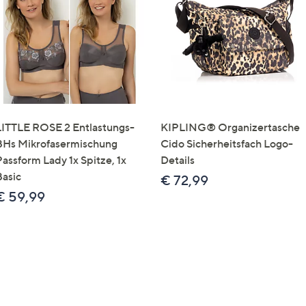
e
f
ouch-
eräten
ach
nks
zw.
chts,
LITTLE ROSE 2 Entlastungs-
KIPLING® Organizertasche
m
BHs Mikrofasermischung
Cido Sicherheitsfach Logo-
ese
Passform Lady 1x Spitze, 1x
Details
zuzeigen.
Basic
€ 72,99
€ 59,99