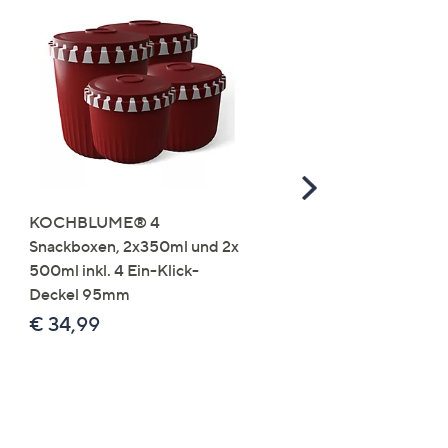
Scroll
Right
KOCHBLUME® 4
you:ly Pure Protein Limo
Snackboxen, 2x350ml und 2x
Lysin 575g für 25 Portio
500ml inkl. 4 Ein-Klick-
€ 49,99
Deckel 95mm
€ 86,94 /1 kg
€ 34,99