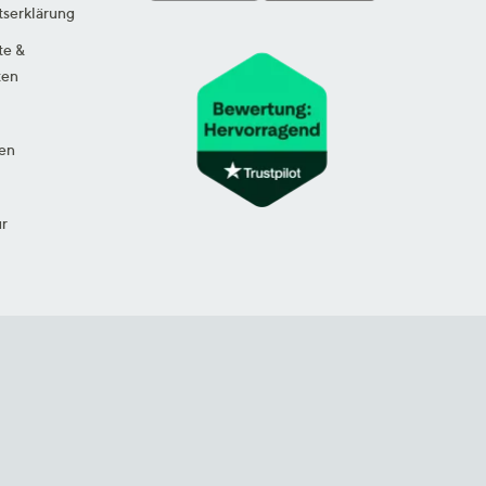
tserklärung
te &
ten
en
ur