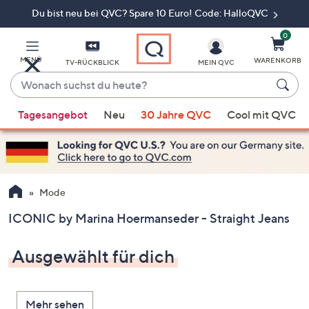
Du bist neu bei QVC? Spare 10 Euro! Code: HalloQVC
Zum
Hauptinhalt
springen
0
MENÜ
WARENKORB
TV-RÜCKBLICK
MEIN QVC
Wonach
suchst
Wenn
du
Tagesangebot
Neu
30 Jahre QVC
Cool mit QVC
Vorschläge
heute?
verfügbar
sind,
verwenden
Sie
Mode
die
ICONIC by Marina Hoermanseder - Straight Jeans
Pfeiltasten
nach
Ausgewählt für dich
oben
und
nach
Mehr sehen
unten