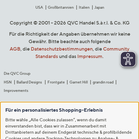
USA
Großbritannien
Italien
Japan
Copyright © 2001 - 2026 QVC Handel S.à r.l. & Co. KG
Für die Richtigkeit der Angaben übernehmen wir keine
Gewähr. Bitte beachte auch folgende
AGB
, die
Datenschutzbestimmungen
, die
Community
Standards
und das
Impressum
.
Die QVC Group
HSN
Ballard Designs
Frontgate
Garnet Hill
grandin road
Improvements
Für ein personalisiertes Shopping-Erlebnis
Bitte wähle „Alle Cookies zulassen“, wenn du damit
einverstanden bist, dass wir in Zusammenarbeit mit
Drittanbietern auf deinem Endgerät technische & profilbildende
Cookies und andere Tracking-Technologien zu Analyse- &