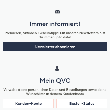
Hilfeseiten,
Service
und
Immer informiert!
Unternehmensinformationen
Premieren, Aktionen, Geheimtipps: Mit unseren Newslettern bist
du immer up to date!
Newsletter abonnieren
Mein QVC
Verwalte deine persönlichen Daten und Bestellungen sowie deine
Wunschliste in deinem Kundenkonto
Kunden-Konto
Bestell-Status