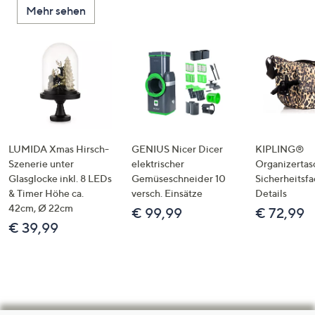
Mehr sehen
LUMIDA Xmas Hirsch-
GENIUS Nicer Dicer
KIPLING®
Szenerie unter
elektrischer
Organizertas
Glasglocke inkl. 8 LEDs
Gemüseschneider 10
Sicherheitsf
& Timer Höhe ca.
versch. Einsätze
Details
42cm, Ø 22cm
€ 99,99
€ 72,99
€ 39,99