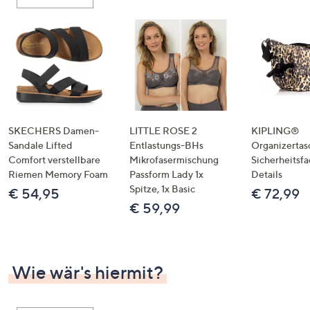
oder
wischen
Sie
auf
Touch-
Geräten
nach
links
SKECHERS Damen-
LITTLE ROSE 2
KIPLING®
bzw.
Sandale Lifted
Entlastungs-BHs
Organizertas
Comfort verstellbare
Mikrofasermischung
Sicherheitsf
rechts,
Riemen Memory Foam
Passform Lady 1x
Details
um
Spitze, 1x Basic
€ 54,95
€ 72,99
diese
€ 59,99
anzuzeigen.
Wie wär's hiermit?