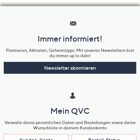
Hilfeseiten,
Service
und
Immer informiert!
Unternehmensinformationen
Premieren, Aktionen, Geheimtipps: Mit unseren Newslettern bist
du immer up to date!
Newsletter abonnieren
Mein QVC
Verwalte deine persönlichen Daten und Bestellungen sowie deine
Wunschliste in deinem Kundenkonto
Kunden-Konto
Bestell-Status