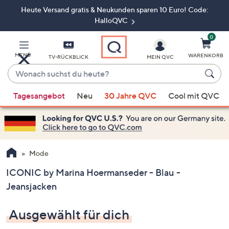
Heute Versand gratis & Neukunden sparen 10 Euro! Code:
Zum
Hauptinhalt
HalloQVC
springen
0
MENÜ
WARENKORB
TV-RÜCKBLICK
MEIN QVC
Wonach
suchst
Wenn
du
Tagesangebot
Neu
30 Jahre QVC
Cool mit QVC
Vorschläge
heute?
verfügbar
sind,
verwenden
Sie
Mode
die
ICONIC by Marina Hoermanseder - Blau -
Pfeiltasten
Jeansjacken
nach
oben
Ausgewählt für dich
und
nach