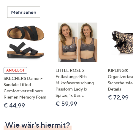
unten
oder
Mehr sehen
wischen
Sie
auf
Touch-
Geräten
nach
links
bzw.
LITTLE ROSE 2
KIPLING®
ANGEBOT
rechts,
Entlastungs-BHs
Organizertas
SKECHERS Damen-
um
Mikrofasermischung
Sicherheitsf
Sandale Lifted
Passform Lady 1x
Details
diese
Comfort verstellbare
Spitze, 1x Basic
€ 72,99
anzuzeigen.
Riemen Memory Foam
€ 59,99
€ 44,99
Wie wär's hiermit?