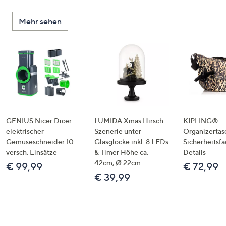
Mehr sehen
GENIUS Nicer Dicer
LUMIDA Xmas Hirsch-
KIPLING®
elektrischer
Szenerie unter
Organizertas
Gemüseschneider 10
Glasglocke inkl. 8 LEDs
Sicherheitsf
versch. Einsätze
& Timer Höhe ca.
Details
42cm, Ø 22cm
€ 99,99
€ 72,99
€ 39,99