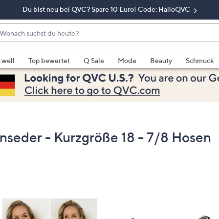
Du bist neu bei QVC? Spare 10 Euro! Code: HalloQVC
onach
chst
enn
u
rschläge
:well
Top bewertet
Q Sale
Mode
Beauty
Schmuck
eute?
rfügbar
nd,
erwenden
e
e
eiltasten
seder - Kurzgröße 18 - 7/8 Hosen
ach
ben
nd
ach
nten
der
ischen