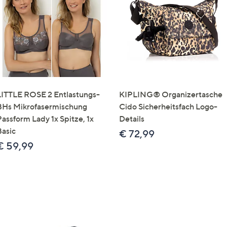
e
f
ouch-
eräten
ach
nks
zw.
chts,
LITTLE ROSE 2 Entlastungs-
KIPLING® Organizertasche
m
BHs Mikrofasermischung
Cido Sicherheitsfach Logo-
ese
Passform Lady 1x Spitze, 1x
Details
zuzeigen.
Basic
€ 72,99
€ 59,99