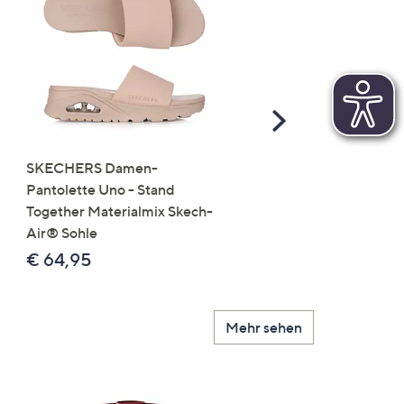
Scroll
Right
SKECHERS Damen-
JERYMOOD HOMEWEA
Pantolette Uno - Stand
Tops Mikrofaser Seitensc
Together Materialmix Skech-
leger weit
Air® Sohle
€ 24,99
€ 64,95
Mehr sehen