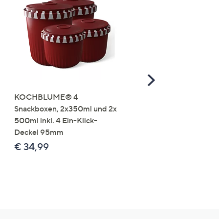
Scroll
Right
KOCHBLUME® 4
you:ly Pure Protein Limo
Snackboxen, 2x350ml und 2x
Lysin 575g für 25 Portio
500ml inkl. 4 Ein-Klick-
€ 49,99
Deckel 95mm
€ 86,94 /1 kg
€ 34,99