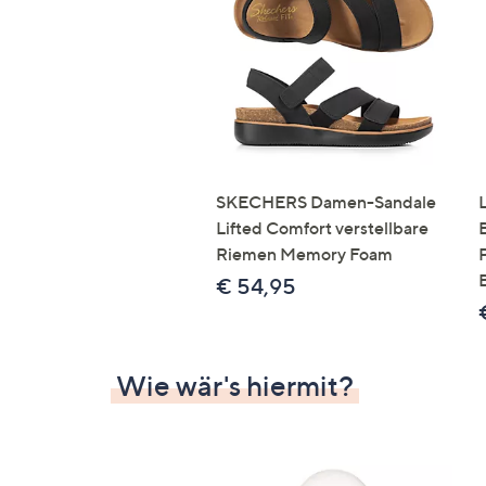
Si
au
T
G
n
li
b
re
SKECHERS Damen-Sandale
u
Lifted Comfort verstellbare
di
Riemen Memory Foam
an
€ 54,95
Wie wär's hiermit?