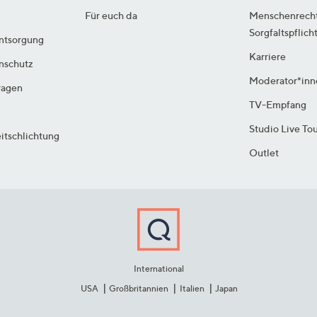
Für euch da
Menschenrech
Sorgfaltspflich
ntsorgung
Karriere
enschutz
Moderator*inn
ragen
TV-Empfang
Studio Live To
itschlichtung
Outlet
International
USA
Großbritannien
Italien
Japan