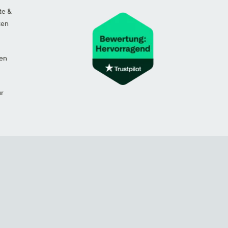
te &
ten
en
ur