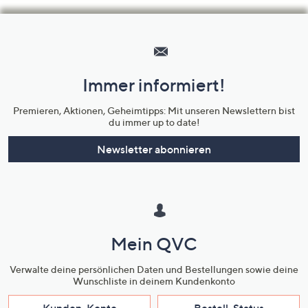
Hilfeseiten,
Service
und
Immer informiert!
Unternehmensinformationen
Premieren, Aktionen, Geheimtipps: Mit unseren Newslettern bist
du immer up to date!
Newsletter abonnieren
Mein QVC
Verwalte deine persönlichen Daten und Bestellungen sowie deine
Wunschliste in deinem Kundenkonto
Kunden-Konto
Bestell-Status