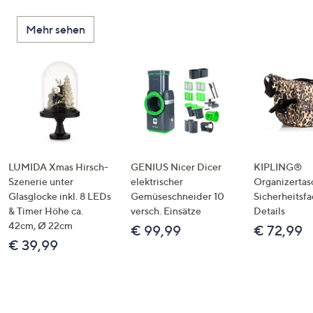
Mehr sehen
LUMIDA Xmas Hirsch-
GENIUS Nicer Dicer
KIPLING®
Szenerie unter
elektrischer
Organizertas
Glasglocke inkl. 8 LEDs
Gemüseschneider 10
Sicherheitsf
& Timer Höhe ca.
versch. Einsätze
Details
42cm, Ø 22cm
€ 99,99
€ 72,99
€ 39,99