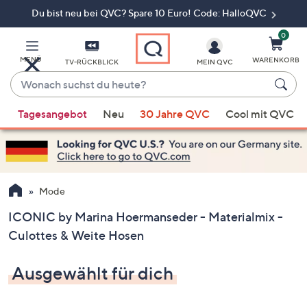
Du bist neu bei QVC? Spare 10 Euro! Code: HalloQVC
Zum
Hauptinhalt
springen
0
MENÜ
WARENKORB
TV-RÜCKBLICK
MEIN QVC
Wonach
suchst
Wenn
du
Tagesangebot
Neu
30 Jahre QVC
Cool mit QVC
Vorschläge
heute?
verfügbar
sind,
verwenden
Sie
Mode
die
ICONIC by Marina Hoermanseder - Materialmix -
Pfeiltasten
Culottes & Weite Hosen
nach
oben
Ausgewählt für dich
und
nach
unten