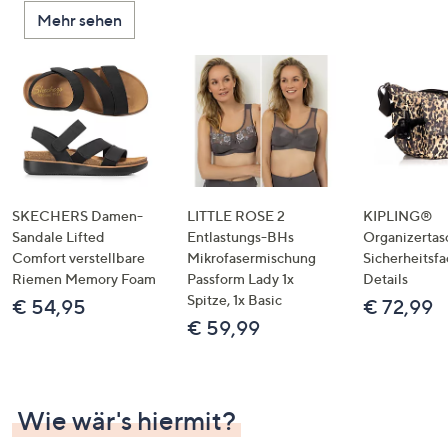
oder
Mehr sehen
wischen
Sie
auf
Touch-
Geräten
nach
links
bzw.
SKECHERS Damen-
LITTLE ROSE 2
KIPLING®
rechts,
Sandale Lifted
Entlastungs-BHs
Organizertas
um
Comfort verstellbare
Mikrofasermischung
Sicherheitsf
Riemen Memory Foam
Passform Lady 1x
Details
diese
Spitze, 1x Basic
€ 54,95
€ 72,99
anzuzeigen.
€ 59,99
Wie wär's hiermit?