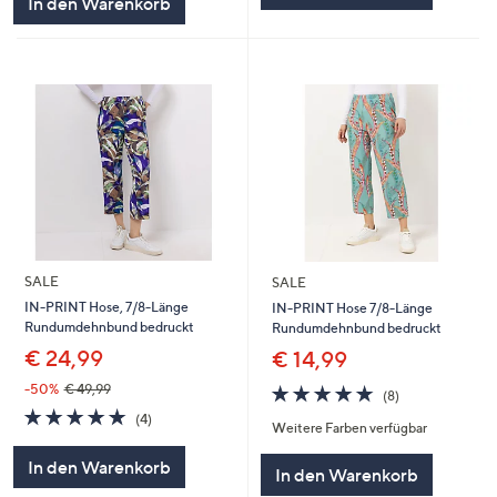
In den Warenkorb
SALE
SALE
IN-PRINT Hose, 7/8-Länge
IN-PRINT Hose 7/8-Länge
Rundumdehnbund bedruckt
Rundumdehnbund bedruckt
€ 24,99
€ 14,99
4.8
8
-50%
€ 49,99
(8)
von
Bewertungen
4.8
4
(4)
Weitere Farben verfügbar
5
von
Bewertungen
5
In den Warenkorb
In den Warenkorb