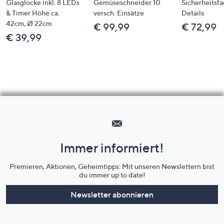
Glasglocke inkl. 8 LEDs
Gemüseschneider 10
Sicherheitsf
& Timer Höhe ca.
versch. Einsätze
Details
42cm, Ø 22cm
€ 99,99
€ 72,99
€ 39,99
Hilfeseiten,
Service
und
Immer informiert!
Unternehmensinformationen
Premieren, Aktionen, Geheimtipps: Mit unseren Newslettern bist
du immer up to date!
Newsletter abonnieren