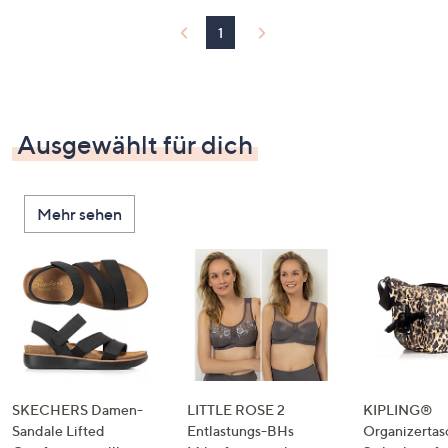
1
Ausgewählt für dich
Mehr sehen
SKECHERS Damen-
LITTLE ROSE 2
KIPLING®
Sandale Lifted
Entlastungs-BHs
Organizertas