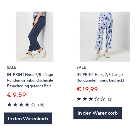
SALE
SALE
IN-PRINT Hose, 7/8-Länge
IN-PRINT Hose, 7/8-Länge
Rundumdehnbund schmale
Rundumdehnbund bedruckt
Paspelierung gerades Bein
€ 19,99
€ 9,59
3.3
3
(3)
3.8
18
von
Bewertungen
(18)
von
Bewertungen
5
In den Warenkorb
5
In den Warenkorb