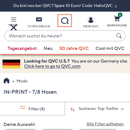
Du bist neu bei QVC? Spare 10 Euro! Code: HalloQVC
Zum
Hauptinhalt
springen
0
MENÜ
WARENKORB
TV-RÜCKBLICK
MEIN QVC
Wonach
suchst
Wenn
du
Tagesangebot
Neu
30 Jahre QVC
Cool mit QVC
Vorschläge
heute?
verfügbar
sind,
verwenden
Sie
Mode
die
IN-PRINT - 7/8 Hosen
Pfeiltasten
nach
oben
Sortieren:
Top-Treffer
Filter
(4)
und
nach
Deine Auswahl:
Alle Filter aufheben
unten