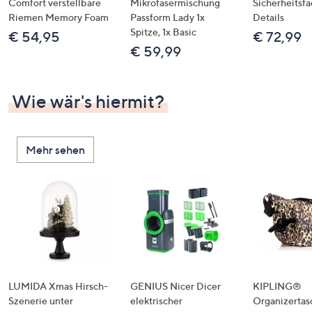
Comfort verstellbare
Mikrofasermischung
Sicherheitsf
Riemen Memory Foam
Passform Lady 1x
Details
Spitze, 1x Basic
€ 54,95
€ 72,99
€ 59,99
Wie wär's hiermit?
Mehr sehen
LUMIDA Xmas Hirsch-
GENIUS Nicer Dicer
KIPLING®
Szenerie unter
elektrischer
Organizertas