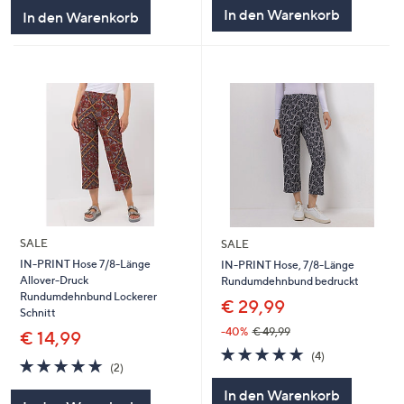
5
5
In den Warenkorb
In den Warenkorb
SALE
SALE
IN-PRINT Hose 7/8-Länge
IN-PRINT Hose, 7/8-Länge
Allover-Druck
Rundumdehnbund bedruckt
Rundumdehnbund Lockerer
€ 29,99
Schnitt
-40%
€ 49,99
€ 14,99
4.8
4
(4)
5.0
2
von
Bewertungen
(2)
von
Bewertungen
5
In den Warenkorb
5