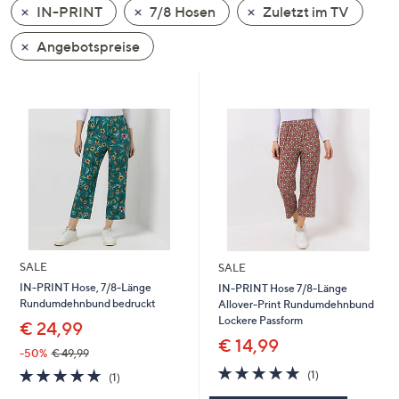
IN-PRINT
7/8 Hosen
Zuletzt im TV
oder
wischen
Angebotspreise
Sie
auf
Touch-
Geräten
nach
links
bzw.
rechts,
um
diese
SALE
SALE
anzuzeigen.
IN-PRINT Hose, 7/8-Länge
IN-PRINT Hose 7/8-Länge
Rundumdehnbund bedruckt
Allover-Print Rundumdehnbund
Lockere Passform
€ 24,99
€ 14,99
-50%
€ 49,99
5.0
1
5.0
1
(1)
(1)
von
Bewertungen
von
Bewertungen