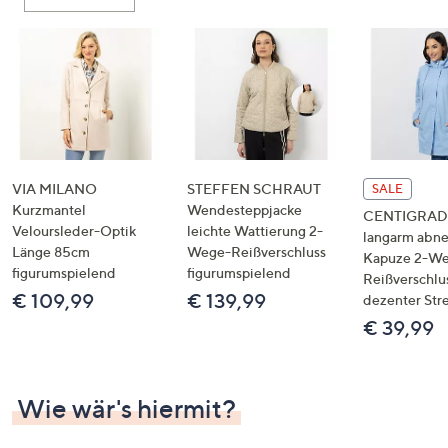
oder
wischen
Sie
auf
Touch-
Geräten
nach
links
VIA MILANO
STEFFEN SCHRAUT
SALE
bzw.
Kurzmantel
Wendesteppjacke
CENTIGRADE
Veloursleder-Optik
leichte Wattierung 2-
rechts,
langarm abn
Länge 85cm
Wege-Reißverschluss
um
Kapuze 2-W
figurumspielend
figurumspielend
Reißverschlu
diese
€ 109,99
€ 139,99
dezenter Str
anzuzeigen.
€ 39,99
Wie wär's hiermit?