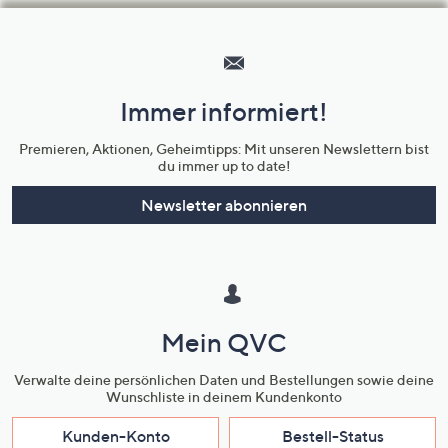
Hilfeseiten,
Service
und
Immer informiert!
Unternehmensinformationen
Premieren, Aktionen, Geheimtipps: Mit unseren Newslettern bist
du immer up to date!
Newsletter abonnieren
Mein QVC
Verwalte deine persönlichen Daten und Bestellungen sowie deine
Wunschliste in deinem Kundenkonto
Kunden-Konto
Bestell-Status