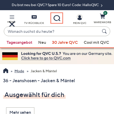
Du bist neu bei QVC? Spare 10 Euro! Code: HalloQVC
Zum
Hauptinhalt
springen
0
MENÜ
WARENKORB
TV-RÜCKBLICK
MEIN QVC
Wonach
suchst
Wenn
du
Tagesangebot
Neu
30 Jahre QVC
Cool mit QVC
Vorschläge
heute?
verfügbar
sind,
verwenden
Sie
Mode
Jacken & Mäntel
die
36 - Jeanshosen - Jacken & Mäntel
Pfeiltasten
nach
Ausgewählt für dich
oben
und
nach
Mehr sehen
unten