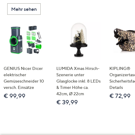
Mehr sehen
GENIUS Nicer Dicer
LUMIDA Xmas Hirsch-
KIPLING®
elektrischer
Szenerie unter
Organizertas
Gemüseschneider 10
Glasglocke inkl. 8 LEDs
Sicherheitsf
versch. Einsätze
& Timer Höhe ca.
Details
42cm, Ø 22cm
€ 99,99
€ 72,99
€ 39,99