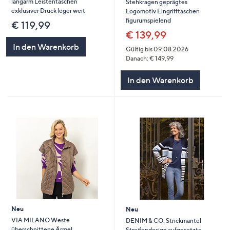
langarm Leistentaschen
Stehkragen geprägtes
exklusiver Druck leger weit
Logomotiv Eingrifftaschen
figurumspielend
€ 119,99
€ 139,99
In den Warenkorb
Gültig bis 09.08.2026
Danach: € 149,99
In den Warenkorb
Neu
Neu
VIA MILANO Weste
DENIM & CO. Strickmantel
überschnittene Ärmel
Streifendesign aufgesetzte