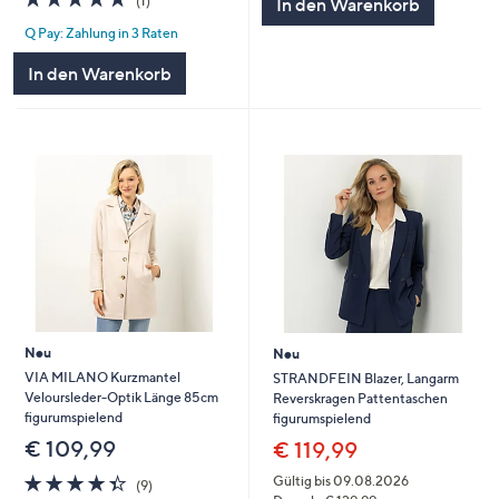
(1)
In den Warenkorb
von
Bewertungen
Q Pay: Zahlung in 3 Raten
5
In den Warenkorb
Neu
Neu
VIA MILANO Kurzmantel
STRANDFEIN Blazer, Langarm
Veloursleder-Optik Länge 85cm
Reverskragen Pattentaschen
figurumspielend
figurumspielend
€ 109,99
€ 119,99
4.3
9
Gültig bis 09.08.2026
(9)
von
Bewertungen