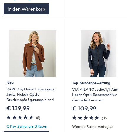
In den Warenkorb
Neu
Top-Kundenbewertung
DAWID by Dawid Tomaszewski
VIA MILANO Jacke, 1/1-Arm
Jacke, Nubuk-Optik
Leder-Optik Reissverschluss
Druckknöpfe figurumspielend
elastische Einsätze
€ 139,99
€ 109,99
4.5
8
4.6
35
(8)
(35)
von
Bewertungen
von
Bewertungen
Q Pay: Zahlung in 3 Raten
Weitere Farben verfügbar
5
5