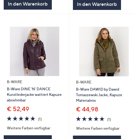
In den Warenkorb
In den Warenkorb
B-WARE
B-WARE
B-Ware DINE 'N' DANCE
B-Ware DAWID by Dawid
Kunstlederjacke wattiert Kapuze
Tomaszewski Jacke, Kapuze
abnehmbar
Materialmix
€ 52,49
€ 44,98
5.0
1
5.0
1
(1)
(1)
von
Bewertungen
von
Bewertungen
Weitere Farben verfügbar
Weitere Farben verfügbar
5
5