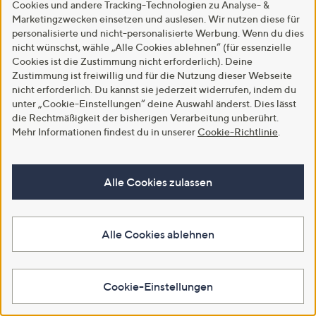
5
Cookies und andere Tracking-Technologien zu Analyse- &
In den Warenkorb
Marketingzwecken einsetzen und auslesen. Wir nutzen diese für
personalisierte und nicht-personalisierte Werbung. Wenn du dies
nicht wünschst, wähle „Alle Cookies ablehnen“ (für essenzielle
Cookies ist die Zustimmung nicht erforderlich). Deine
Zustimmung ist freiwillig und für die Nutzung dieser Webseite
nicht erforderlich. Du kannst sie jederzeit widerrufen, indem du
unter „Cookie-Einstellungen“ deine Auswahl änderst. Dies lässt
die Rechtmäßigkeit der bisherigen Verarbeitung unberührt.
Mehr Informationen findest du in unserer
Cookie-Richtlinie
.
Alle Cookies zulassen
SALE
SALE
STEFFEN SCHRAUT Blazer
STEFFEN SCHRAUT
Reverskragen ungefüttert
Strickweste V-Ausschnitt
figurbetont
Schmuckknöpfe figurumspielend
Alle Cookies ablehnen
€ 79,99
€ 49,99
-33%
€ 119,99
-28%
€ 69,99
Cookie-Einstellungen
5.0
2
5.0
1
(2)
(1)
von
Bewertungen
von
Bewertungen
5
5