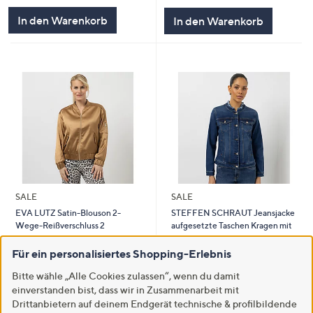
5
5
In den Warenkorb
In den Warenkorb
SALE
SALE
EVA LUTZ Satin-Blouson 2-
STEFFEN SCHRAUT Jeansjacke
Wege-Reißverschluss 2
aufgesetzte Taschen Kragen mit
Pattentaschen leger weit
Fransen figurbetont
Für ein personalisiertes Shopping-Erlebnis
€ 79,99
€ 69,99
Bitte wähle „Alle Cookies zulassen“, wenn du damit
5.0
1
-42%
€ 139,99
(1)
einverstanden bist, dass wir in Zusammenarbeit mit
von
Bewertungen
5.0
4
(4)
5
Drittanbietern auf deinem Endgerät technische & profilbildende
von
Bewertungen
In den Warenkorb