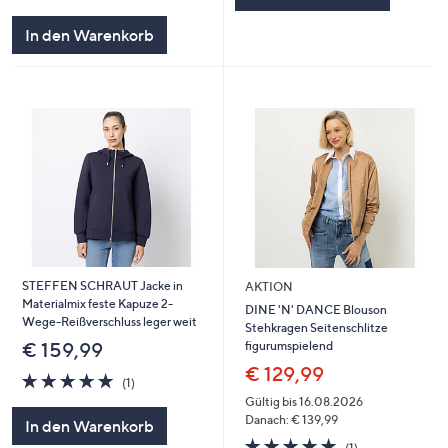
In den Warenkorb
STEFFEN SCHRAUT Jacke in
AKTION
Materialmix feste Kapuze 2-
DINE 'N' DANCE Blouson
Wege-Reißverschluss leger weit
Stehkragen Seitenschlitze
figurumspielend
€ 159,99
€ 129,99
5.0
1
(1)
von
Bewertungen
Gültig bis 16.08.2026
5
Danach: € 139,99
In den Warenkorb
5.0
1
(1)