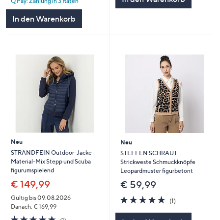
Q Pay: Zahlung in 3 Raten
5
In den Warenkorb
Neu
Neu
STRANDFEIN Outdoor-Jacke
STEFFEN SCHRAUT
Material-Mix Stepp und Scuba
Strickweste Schmuckknöpfe
figurumspielend
Leopardmuster figurbetont
€ 149,99
€ 59,99
5.0
1
Gültig bis 09.08.2026
(1)
von
Bewertungen
Danach: € 169,99
5
5.0
1