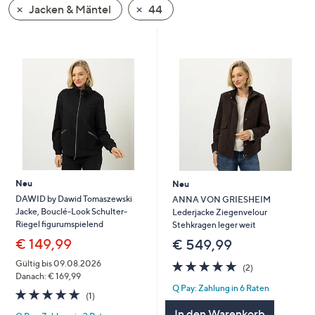
Jacken & Mäntel
44
oder
wischen
Sie
auf
Touch-
Geräten
nach
links
bzw.
rechts,
um
Neu
Neu
diese
DAWID by Dawid Tomaszewski
ANNA VON GRIESHEIM
Jacke, Bouclé-Look Schulter-
Lederjacke Ziegenvelour
anzuzeigen.
Riegel figurumspielend
Stehkragen leger weit
€ 149,99
€ 549,99
5.0
2
Gültig bis 09.08.2026
(2)
von
Bewertungen
Danach: € 169,99
Q Pay: Zahlung in 6 Raten
5
5.0
1
(1)
von
Bewertungen
In den Warenkorb