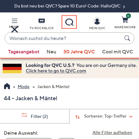
Du bist neu bei QVC? Spare 10 Euro! Code: HalloQVC
Zum
Hauptinhalt
springen
0
MENÜ
WARENKORB
TV-RÜCKBLICK
MEIN QVC
Wonach
suchst
Wenn
du
Tagesangebot
Neu
30 Jahre QVC
Cool mit QVC
Vorschläge
heute?
verfügbar
sind,
verwenden
Sie
Mode
Jacken & Mäntel
die
44 - Jacken & Mäntel
Pfeiltasten
nach
oben
Sortieren:
Top-Treffer
Filter
(2)
und
nach
Deine Auswahl:
Alle Filter aufheben
unten