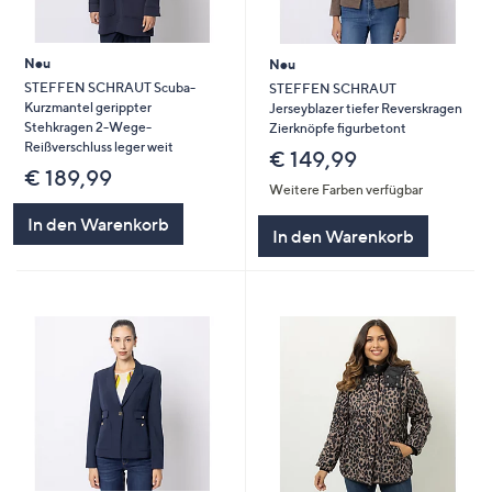
Neu
Neu
STEFFEN SCHRAUT Scuba-
STEFFEN SCHRAUT
Kurzmantel gerippter
Jerseyblazer tiefer Reverskragen
Stehkragen 2-Wege-
Zierknöpfe figurbetont
Reißverschluss leger weit
€ 149,99
€ 189,99
Weitere Farben verfügbar
In den Warenkorb
In den Warenkorb