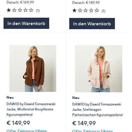
Danach: € 169,99
Danach: € 149,99
1.0
1
1.0
1
(1)
(1)
von
Bewertungen
von
Bewertungen
5
5
In den Warenkorb
In den Warenkorb
Neu
Neu
DAWID by Dawid Tomaszewski
DAWID by Dawid Tomaszewski
Jacke, Wollimitat Knopfleiste
Jacke, Stehkragen
figurumspielend
Pattentaschen figurumspielend
€ 149,99
€ 149,99
Q Pay: Zahlung in 3 Raten
Q Pay: Zahlung in 3 Raten