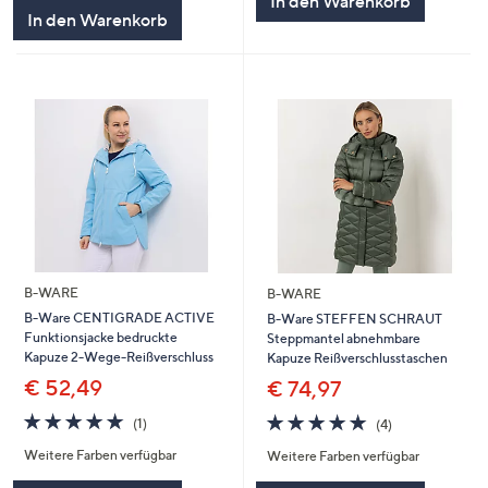
In den Warenkorb
In den Warenkorb
B-WARE
B-WARE
B-Ware CENTIGRADE ACTIVE
B-Ware STEFFEN SCHRAUT
Funktionsjacke bedruckte
Steppmantel abnehmbare
Kapuze 2-Wege-Reißverschluss
Kapuze Reißverschlusstaschen
€ 52,49
€ 74,97
5.0
1
5.0
4
(1)
(4)
von
Bewertungen
von
Bewertungen
Weitere Farben verfügbar
Weitere Farben verfügbar
5
5