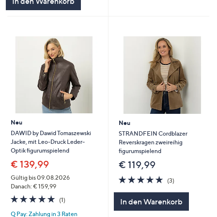
In den Warenkorb
Neu
Neu
DAWID by Dawid Tomaszewski
STRANDFEIN Cordblazer
Jacke, mit Leo-Druck Leder-
Reverskragen zweireihig
Optik figurumspielend
figurumspielend
€ 139,99
€ 119,99
4.7
3
Gültig bis 09.08.2026
(3)
von
Bewertungen
Danach: € 159,99
5
5.0
1
(1)
In den Warenkorb
von
Bewertungen
Q Pay: Zahlung in 3 Raten
5