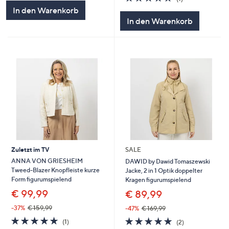
5
von
Bewertungen
In den Warenkorb
5
In den Warenkorb
Zuletzt im TV
SALE
ANNA VON GRIESHEIM
DAWID by Dawid Tomaszewski
Tweed-Blazer Knopfleiste kurze
Jacke, 2 in 1 Optik doppelter
Form figurumspielend
Kragen figurumspielend
€ 99,99
€ 89,99
-37%
€ 159,99
-47%
€ 169,99
5.0
1
5.0
2
(1)
(2)
von
Bewertungen
von
Bewertungen