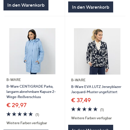
In den Warenkorb
In den Warenkorb
B-WARE
B-WARE
B-Ware CENTIGRADE Parka,
B-Ware EVA LUTZ Jerseyblazer
langarm abnehmbare Kapuze 2-
Jacquard-Muster ungefüttert
Wege-Reißverschluss
€ 37,49
€ 29,97
5.0
1
(1)
5.0
1
von
Bewertungen
(1)
Weitere Farben verfügbar
von
Bewertungen
5
Weitere Farben verfügbar
5