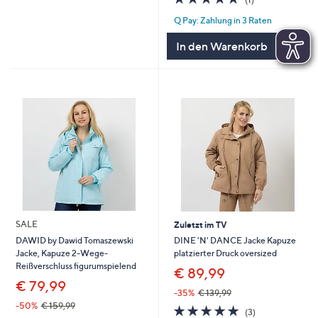
von
Bewertungen
Q Pay: Zahlung in 3 Raten
5
In den Warenkorb
SALE
Zuletzt im TV
DINE 'N' DANCE Jacke Kapuze
DAWID by Dawid Tomaszewski
platzierter Druck oversized
Jacke, Kapuze 2-Wege-
Reißverschluss figurumspielend
€ 89,99
€ 79,99
-35%
€ 139,99
-50%
€ 159,99
5.0
3
(3)