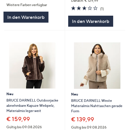
Danach: € 129,99
Weitere Farben verfügbar
5
3.0
1
(1)
von
Bewertungen
In den Warenkorb
5
In den Warenkorb
Neu
Neu
BRUCE DARNELL Outdoorjacke
BRUCE DARNELL Weste
abnehmbare Kapuze Webpelz,
Materialmix Nahttaschen gerade
Materialmix leger weit
Form
€ 159,99
€ 139,99
Gültig bis 09.08.2026
Gültig bis 09.08.2026