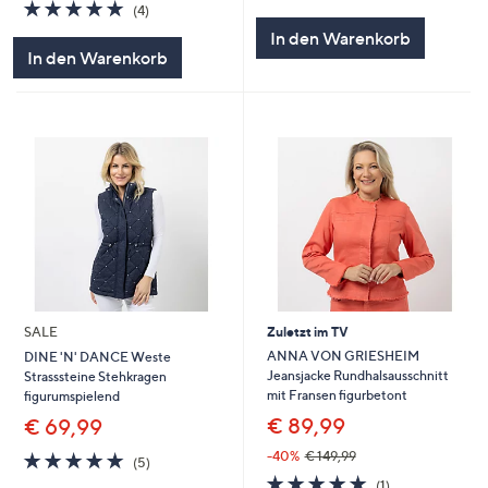
von
Bewertungen
5.0
4
(4)
5
von
Bewertungen
In den Warenkorb
5
In den Warenkorb
SALE
Zuletzt im TV
ANNA VON GRIESHEIM
DINE 'N' DANCE Weste
Jeansjacke Rundhalsausschnitt
Strasssteine Stehkragen
mit Fransen figurbetont
figurumspielend
€ 89,99
€ 69,99
5.0
5
-40%
€ 149,99
(5)
von
Bewertungen
5.0
1
(1)