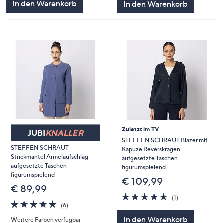
In den Warenkorb
In den Warenkorb
Zuletzt im TV
JUBI
KNALLER
STEFFEN SCHRAUT Blazer mit
STEFFEN SCHRAUT
Kapuze Reverskragen
Strickmantel Ärmelaufschlag
aufgesetzte Taschen
aufgesetzte Taschen
figurumspielend
figurumspielend
€ 109,99
€ 89,99
5.0
1
(1)
5.0
6
von
Bewertungen
(6)
von
Bewertungen
5
In den Warenkorb
Weitere Farben verfügbar
5