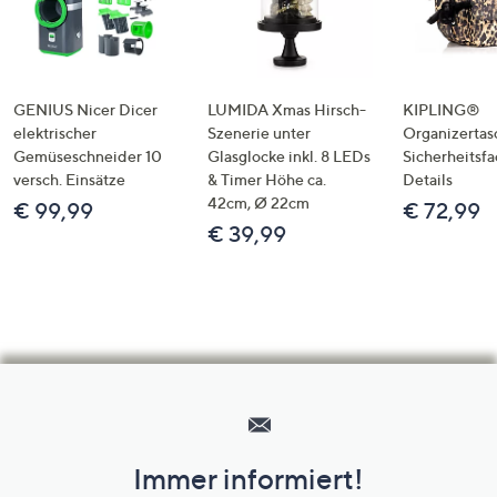
GENIUS Nicer Dicer
LUMIDA Xmas Hirsch-
KIPLING®
elektrischer
Szenerie unter
Organizertas
Gemüseschneider 10
Glasglocke inkl. 8 LEDs
Sicherheitsf
versch. Einsätze
& Timer Höhe ca.
Details
42cm, Ø 22cm
€ 99,99
€ 72,99
€ 39,99
Hilfeseiten,
Service
und
Immer informiert!
Unternehmensinformationen