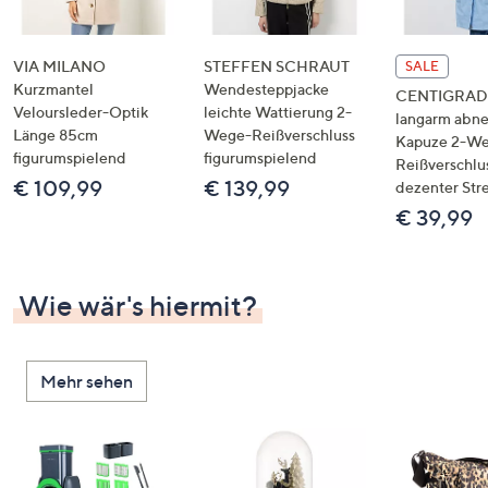
VIA MILANO
STEFFEN SCHRAUT
SALE
Kurzmantel
Wendesteppjacke
CENTIGRADE
Veloursleder-Optik
leichte Wattierung 2-
langarm abn
Länge 85cm
Wege-Reißverschluss
Kapuze 2-W
figurumspielend
figurumspielend
Reißverschlu
€ 109,99
€ 139,99
dezenter Str
€ 39,99
Wie wär's hiermit?
Mehr sehen