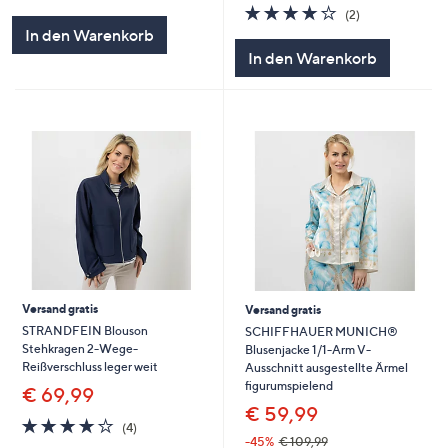
von
Bewertungen
4.0
2
(2)
5
von
Bewertungen
In den Warenkorb
5
In den Warenkorb
Versand gratis
Versand gratis
STRANDFEIN Blouson
SCHIFFHAUER MUNICH®
Stehkragen 2-Wege-
Blusenjacke 1/1-Arm V-
Reißverschluss leger weit
Ausschnitt ausgestellte Ärmel
figurumspielend
€ 69,99
€ 59,99
3.8
4
(4)
von
Bewertungen
-45%
€ 109,99