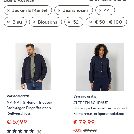
Deine Auswahl:
unten
Jacken & Mäntel
Jeanshosen
44
oder
wischen
Blau
Blousons
52
€ 50 - € 100
Sie
auf
Touch-
Geräten
nach
links
bzw.
rechts,
um
diese
Versand gratis
Versand gratis
anzuzeigen.
AMINATI® Herren-Blouson
STEFFEN SCHRAUT
Stehkragen Eingrifftaschen
Blousonjacke gewebter Jacquard
Reißverschluss
Blumenmuster figurumspielend
€ 67,99
€ 79,99
5.0
5
-33%
€ 119,99
(5)