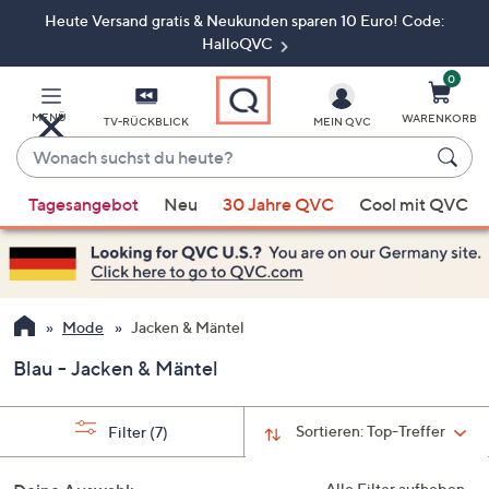
Heute Versand gratis & Neukunden sparen 10 Euro! Code:
Zum
Hauptinhalt
HalloQVC
springen
0
MENÜ
WARENKORB
TV-RÜCKBLICK
MEIN QVC
Wonach
suchst
Wenn
du
Tagesangebot
Neu
30 Jahre QVC
Cool mit QVC
Vorschläge
heute?
verfügbar
sind,
verwenden
Sie
Mode
Jacken & Mäntel
die
Blau - Jacken & Mäntel
Pfeiltasten
nach
oben
Sortieren:
Top-Treffer
Filter
(7)
und
nach
Alle Filter aufheben