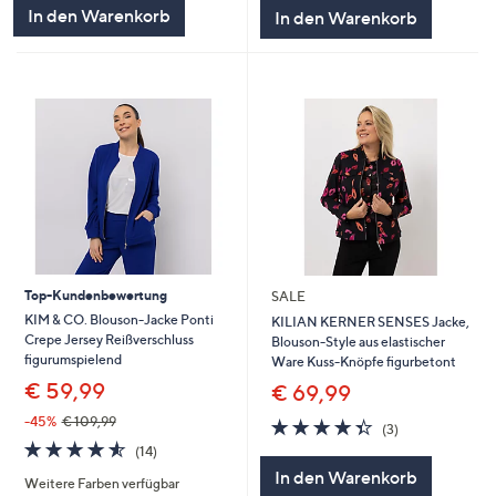
5
In den Warenkorb
In den Warenkorb
Top-Kundenbewertung
SALE
KIM & CO. Blouson-Jacke Ponti
KILIAN KERNER SENSES Jacke,
Crepe Jersey Reißverschluss
Blouson-Style aus elastischer
figurumspielend
Ware Kuss-Knöpfe figurbetont
€ 59,99
€ 69,99
-45%
€ 109,99
4.3
3
(3)
von
Bewertungen
4.5
14
(14)
5
von
Bewertungen
In den Warenkorb
Weitere Farben verfügbar
5