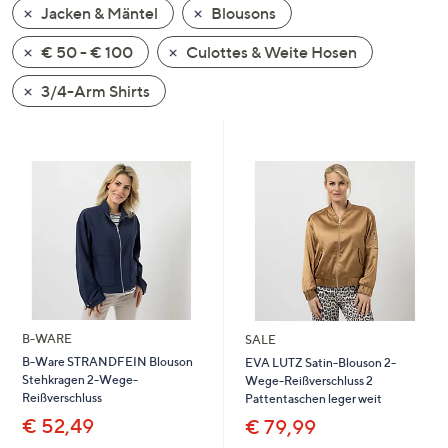
Jacken & Mäntel
Blousons
oder
wischen
€ 50 - € 100
Culottes & Weite Hosen
Sie
auf
3/4-Arm Shirts
Touch-
Geräten
nach
links
bzw.
rechts,
um
diese
anzuzeigen.
B-WARE
SALE
B-Ware STRANDFEIN Blouson
EVA LUTZ Satin-Blouson 2-
Stehkragen 2-Wege-
Wege-Reißverschluss 2
Reißverschluss
Pattentaschen leger weit
€ 52,49
€ 79,99