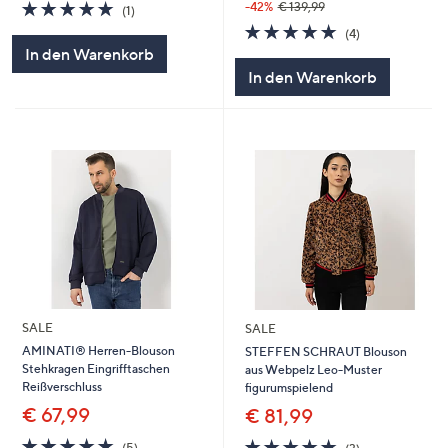
5.0
1
-42%
€ 139,99
(1)
von
Bewertungen
5.0
4
(4)
5
von
Bewertungen
In den Warenkorb
5
In den Warenkorb
SALE
SALE
AMINATI® Herren-Blouson
STEFFEN SCHRAUT Blouson
Stehkragen Eingrifftaschen
aus Webpelz Leo-Muster
Reißverschluss
figurumspielend
€ 67,99
€ 81,99
5.0
5
4.7
3
(5)