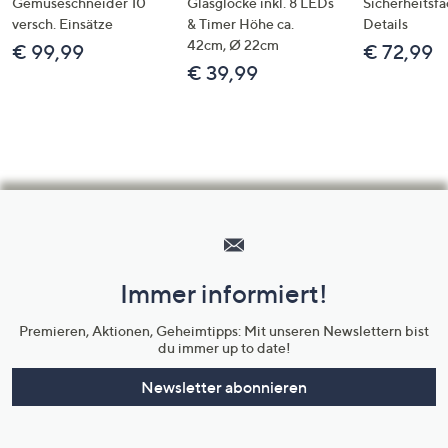
Gemüseschneider 10
Glasglocke inkl. 8 LEDs
Sicherheitsf
versch. Einsätze
& Timer Höhe ca.
Details
42cm, Ø 22cm
€ 99,99
€ 72,99
€ 39,99
Hilfeseiten,
Service
und
Immer informiert!
Unternehmensinformationen
Premieren, Aktionen, Geheimtipps: Mit unseren Newslettern bist
du immer up to date!
Newsletter abonnieren