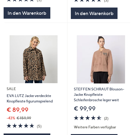
(3)
von
Bewertungen
von
Bewertungen
5
5
In den Warenkorb
In den Warenkorb
SALE
STEFFEN SCHRAUT Blouson-
Jacke Knopfleiste
EVA LUTZ Jacke verdeckte
Schleifenbrosche leger weit
Knopfleiste figurumspielend
€ 99,99
€ 89,99
4.5
2
-43%
€ 159,99
(2)
von
Bewertungen
4.6
5
(5)
Weitere Farben verfügbar
5
von
Bewertungen