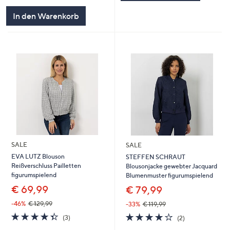
In den Warenkorb
SALE
SALE
EVA LUTZ Blouson
STEFFEN SCHRAUT
Reißverschluss Pailletten
Blousonjacke gewebter Jacquard
figurumspielend
Blumenmuster figurumspielend
€ 69,99
€ 79,99
-46%
€ 129,99
-33%
€ 119,99
4.3
3
4.0
2
(3)
(2)
von
Bewertungen
von
Bewertungen