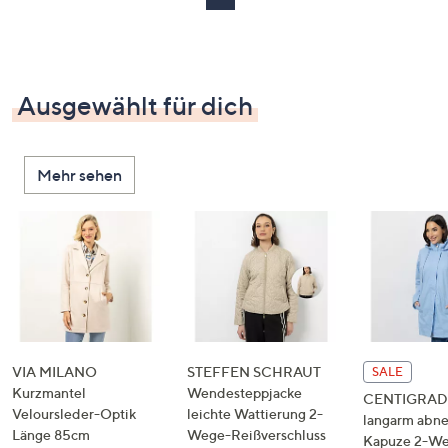
Ausgewählt für dich
Mehr sehen
VIA MILANO
STEFFEN SCHRAUT
SALE
Kurzmantel
Wendesteppjacke
CENTIGRADE
Veloursleder-Optik
leichte Wattierung 2-
langarm abn
Länge 85cm
Wege-Reißverschluss
Kapuze 2-W