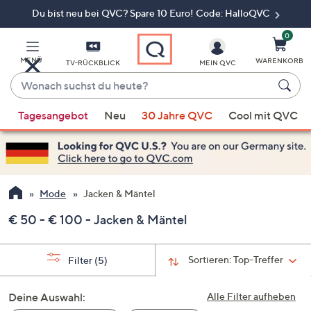
Du bist neu bei QVC? Spare 10 Euro! Code: HalloQVC
Zum
Hauptinhalt
springen
0
MENÜ
WARENKORB
TV-RÜCKBLICK
MEIN QVC
Wonach
suchst
Wenn
du
Tagesangebot
Neu
30 Jahre QVC
Cool mit QVC
Vorschläge
heute?
verfügbar
sind,
verwenden
Sie
Mode
Jacken & Mäntel
die
€ 50 - € 100 - Jacken & Mäntel
Pfeiltasten
nach
oben
Sortieren:
Top-Treffer
Filter
(5)
und
nach
Deine Auswahl:
Alle Filter aufheben
unten