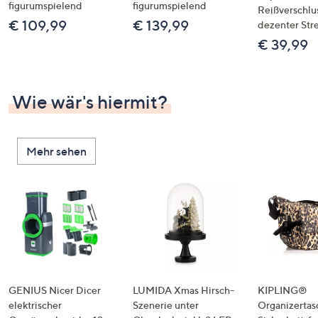
figurumspielend
figurumspielend
Reißverschlu
€ 109,99
€ 139,99
dezenter Str
€ 39,99
Wie wär's hiermit?
Mehr sehen
GENIUS Nicer Dicer
LUMIDA Xmas Hirsch-
KIPLING®
elektrischer
Szenerie unter
Organizertas