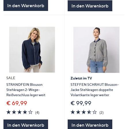
5
5
In den Warenkorb
In den Warenkorb
SALE
Zuletzt im TV
STEFFEN SCHRAUT Blouson-
STRANDFEIN Blouson
Jacke Stehkragen doppelte
Stehkragen 2-Wege-
Volantkante leger weiter
Reißverschluss leger weit
€ 99,99
€ 69,99
3.5
2
3.8
4
(2)
(4)
von
Bewertungen
von
Bewertungen
5
5
In den Warenkorb
In den Warenkorb