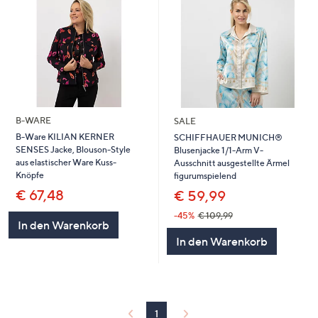
B-WARE
SALE
B-Ware KILIAN KERNER
SCHIFFHAUER MUNICH®
SENSES Jacke, Blouson-Style
Blusenjacke 1/1-Arm V-
aus elastischer Ware Kuss-
Ausschnitt ausgestellte Ärmel
Knöpfe
figurumspielend
€ 67,48
€ 59,99
-45%
€ 109,99
In den Warenkorb
In den Warenkorb
1