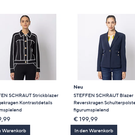
e
f
ouch-
eräten
ach
nks
zw.
chts,
m
ese
zuzeigen.
Neu
EN SCHRAUT Strickblazer
STEFFEN SCHRAUT Blazer
ekragen Kontrastdetails
Reverskragen Schulterpolst
umspielend
figurumspielend
9,99
€ 199,99
n Warenkorb
In den Warenkorb