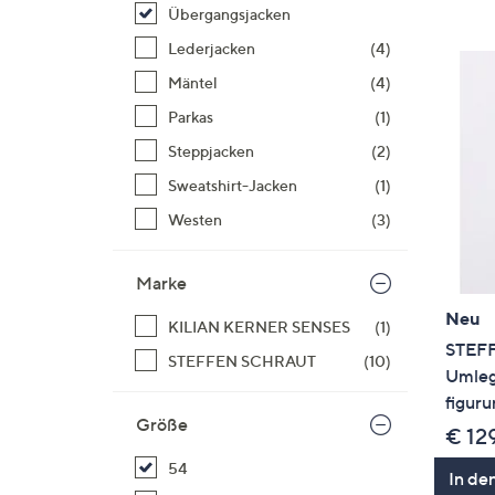
Si
Übergangsjacken
au
Lederjacken
(4)
T
Mäntel
(4)
G
n
Parkas
(1)
li
Steppjacken
(2)
b
Sweatshirt-Jacken
(1)
re
Westen
(3)
u
di
an
Marke
Neu
KILIAN KERNER SENSES
(1)
STEFF
STEFFEN SCHRAUT
(10)
Umleg
figur
Größe
€ 12
54
In de