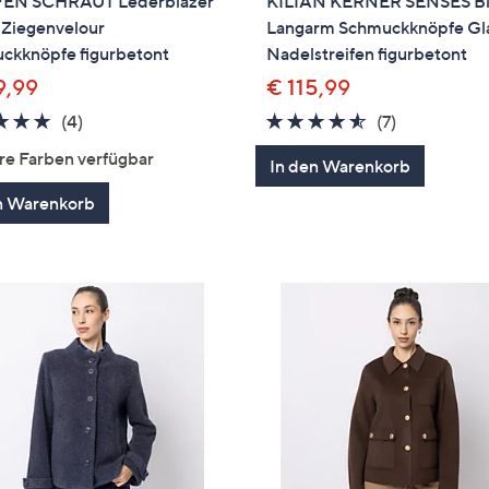
EN SCHRAUT Lederblazer
KILIAN KERNER SENSES Bl
 Ziegenvelour
Langarm Schmuckknöpfe Gl
ckknöpfe figurbetont
Nadelstreifen figurbetont
9,99
€ 115,99
4.8
4
4.4
7
(4)
(7)
von
Bewertungen
von
Bewertung
re Farben verfügbar
In den Warenkorb
5
5
n Warenkorb