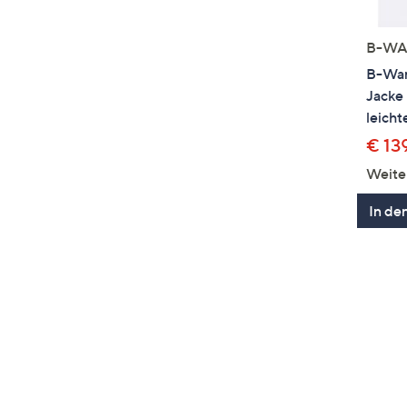
B-WA
B-Wa
Jacke 
leicht
€ 13
Weite
In de