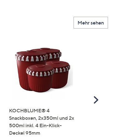
Mehr sehen
Scroll
Right
KOCHBLUME® 4
you:ly Pure Protein Limo
Snackboxen, 2x350ml und 2x
Lysin 575g für 25 Portio
500ml inkl. 4 Ein-Klick-
€ 49,99
Deckel 95mm
€ 86,94 /1 kg