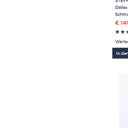
STEFF
Dallas
Schmu
€ 14
Weite
In de