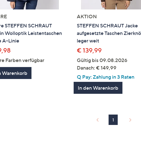
RE
AKTION
re STEFFEN SCHRAUT
STEFFEN SCHRAUT Jacke
in Wolloptik Leistentaschen
aufgesetzte Taschen Zierkn
e A-Linie
leger weit
9,98
€ 139,99
re Farben verfügbar
Gültig bis 09.08.2026
Danach: € 149,99
n Warenkorb
Q Pay: Zahlung in 3 Raten
In den Warenkorb
1