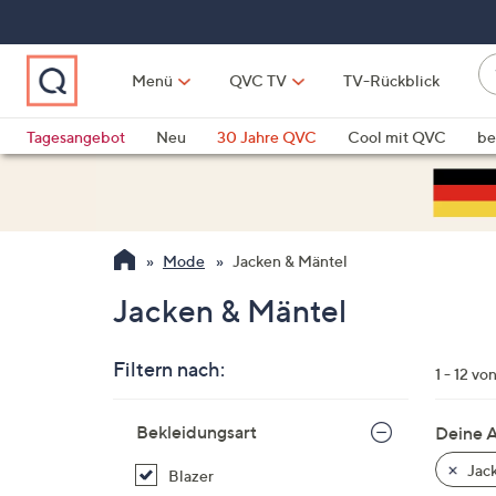
Zum
Hauptinhalt
springen
W
Menü
QVC TV
TV-Rückblick
su
W
d
Vo
Tagesangebot
Neu
30 Jahre QVC
Cool mit QVC
be
h
ve
QLINARISCH
Technik
si
v
Si
Mode
Jacken & Mäntel
di
Pf
Jacken & Mäntel
n
o
Filtern nach:
u
1 - 12 vo
n
Zur
u
Bekleidungsart
Deine 
Produktliste
o
springen
Jack
Blazer
w