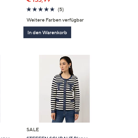
5.0
5
(5)
en
von
Bewertungen
Weitere Farben verfügbar
5
In den Warenkorb
SALE