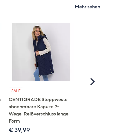
Mehr sehen
Scroll
Right
SALE
SALE
m
CENTIGRADE Steppweste
DAWID by Dawid
abnehmbare Kapuze 2-
Tomaszewski Jacke mit
Wege-Reißverschluss lange
Kapuze nahtfreie Steppo
Form
figurumspielend
€ 39,99
€ 69,99