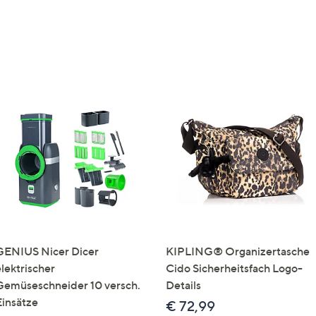
GENIUS Nicer Dicer
KIPLING® Organizertasche
elektrischer
Cido Sicherheitsfach Logo-
Gemüseschneider 10 versch.
Details
Einsätze
€ 72,99