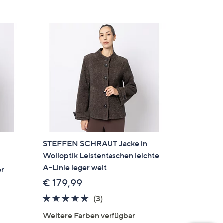
STEFFEN SCHRAUT Jacke in
Wolloptik Leistentaschen leichte
A-Linie leger weit
er
€ 179,99
5.0
3
(3)
von
Bewertungen
Weitere Farben verfügbar
5