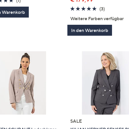
5.0
1
(1)
von
Bewertungen
5.0
3
(3)
n Warenkorb
5
von
Bewertung
Weitere Farben verfügbar
5
In den Warenkorb
SALE