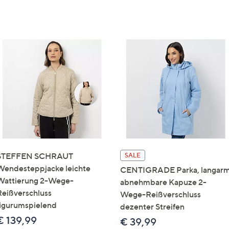
STEFFEN SCHRAUT
SALE
Wendesteppjacke leichte
CENTIGRADE Parka, langar
Wattierung 2-Wege-
abnehmbare Kapuze 2-
Reißverschluss
Wege-Reißverschluss
figurumspielend
dezenter Streifen
€ 139,99
€ 39,99