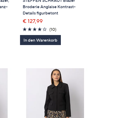
azer,
STEFFEN SCHRAUT Blazer
anz-
Broderie Anglaise Kontrast-
Details figurbetont
€ 127,99
4.2
10
(10)
en
von
Bewertungen
In den Warenkorb
5