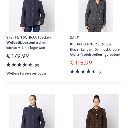
STEFFEN SCHRAUT Jacke in
SALE
Wolloptik Leistentaschen
KILIAN KERNER SENSES
leichte A-Linie leger weit
Blazer, Langarm Schmuckknöpfe
Glanz-Nadelstreifen figurbetont
€ 179,99
€ 115,99
4.5
8
(8)
von
Bewertungen
4.4
7
(7)
Weitere Farben verfügbar
5
von
Bewertungen
5