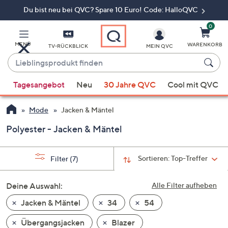
Du bist neu bei QVC? Spare 10 Euro! Code: HalloQVC
Zum
Hauptinhalt
springen
0
MENÜ
WARENKORB
TV-RÜCKBLICK
MEIN QVC
Lieblingsprodukt
finden
Wenn
Tagesangebot
Neu
30 Jahre QVC
Cool mit QVC
Vorschläge
verfügbar
Mode
Jacken & Mäntel
sind,
verwenden
Polyester - Jacken & Mäntel
Sie
die
Sortieren:
Top-Treffer
Filter
(7)
Pfeiltasten
nach
Deine Auswahl:
Alle Filter aufheben
oben
und
Jacken & Mäntel
34
54
nach
Übergangsjacken
Blazer
unten