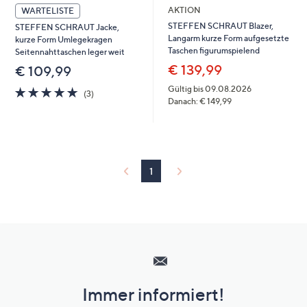
AKTION
WARTELISTE
STEFFEN SCHRAUT Blazer,
STEFFEN SCHRAUT Jacke,
Langarm kurze Form aufgesetzte
kurze Form Umlegekragen
Taschen figurumspielend
Seitennahttaschen leger weit
€ 139,99
€ 109,99
Gültig bis 09.08.2026
4.7
3
(3)
Danach: € 149,99
von
Bewertungen
5
1
Hilfeseiten,
Service
und
Immer informiert!
Unternehmensinformationen