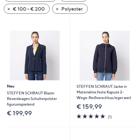
oder
€ 100 - € 200
Polyester
wischen
Sie
auf
Touch-
Geräten
nach
links
bzw.
rechts,
um
Neu
STEFFEN SCHRAUT Jacke in
diese
Materialmix feste Kapuze 2-
STEFFEN SCHRAUT Blazer
anzuzeigen.
Wege-Reißverschluss leger weit
Reverskragen Schulterpolster
figurumspielend
€ 159,99
€ 199,99
5.0
1
(1)
von
Bewertungen
5