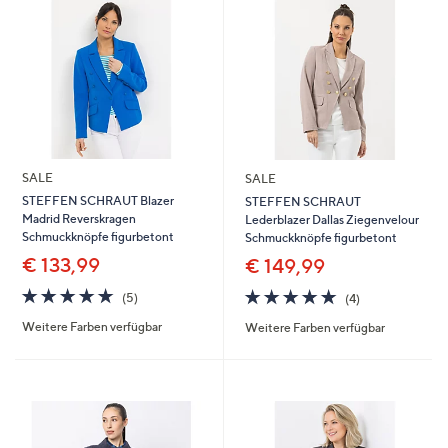
SALE
SALE
STEFFEN SCHRAUT Blazer
STEFFEN SCHRAUT
Madrid Reverskragen
Lederblazer Dallas Ziegenvelour
Schmuckknöpfe figurbetont
Schmuckknöpfe figurbetont
€ 133,99
€ 149,99
5.0
5
4.8
4
(5)
(4)
von
Bewertungen
von
Bewertungen
Weitere Farben verfügbar
Weitere Farben verfügbar
5
5